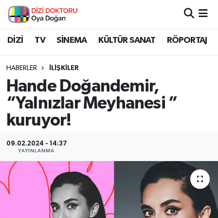
İstanbul Nöbetçi Eczaneler
DİZİ
TV
SİNEMA
KÜLTÜR SANAT
RÖPORTAJ
İstanbul Hava Durumu
HABERLER
İLİŞKİLER
Hande Doğandemir,
İstanbul Namaz Vakitleri
“Yalnızlar Meyhanesi ”
İstanbul Trafik Yoğunluk Haritası
kuruyor!
Süper Lig Puan Durumu ve Fikstür
09.02.2024 - 14:37
YAYINLANMA
Tüm Manşetler
Son Dakika Haberleri
Haber Arşivi