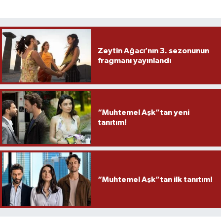
Zeytin Ağacı’nın 3. sezonunun
fragmanı yayınlandı
“Muhtemel Aşk”tan yeni
tanıtım!
“Muhtemel Aşk”tan ilk tanıtım!