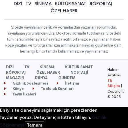
DİZİ
TV
SİNEMA
KÜLTÜR SANAT
RÖPORTAJ
ÖZEL HABER
Sitede yayınlanan içerik ve yorumlardan yazarları sorumludur.
Yayınlanan yorumlardan Dizi Doktoru sorumlu tutulamaz. Sitedeki
tüm harici linkler ayrı bir sayfada açılır. Sitemizde yayınlanan haber,
köşe yazıları ve fotoğraflar izin alınmaksızın kaynak gösterilse dahi,
herhangi bir ortamda kullanılamaz ve yayınlanamaz
DİZİ
TV
SİNEMA
KÜLTÜR SANAT
Haber
RÖPORTAJ
ÖZEL HABER
NOSTALJİ
Yazılımı:
MAGAZİN
DÜNYA
GÜNDEM
TE
Gizlilik Sözleşmesi
İletişim
Bilişim
|
Künye
Topluluk Kuralları
Copyright
Yayın İlkeleri
© 2026
En iyi site deneyimi sağlamak için çerezlerden
faydalanıyoruz. Detaylar için lütfen tıklayın.
Gizlilik
Sözleşmesi
Tamam