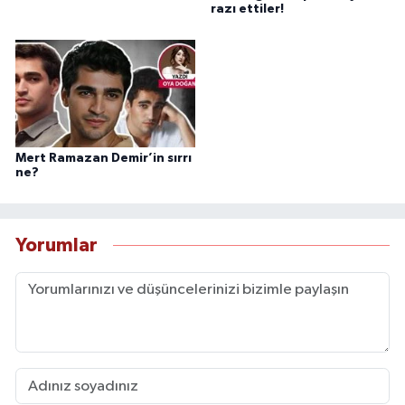
razı ettiler!
Mert Ramazan Demir’in sırrı
ne?
Yorumlar