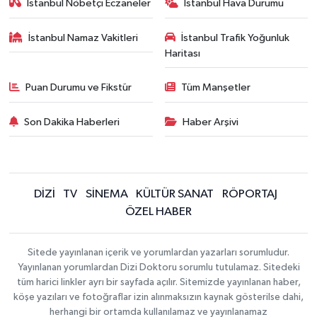
İstanbul Nöbetçi Eczaneler
İstanbul Hava Durumu
İstanbul Namaz Vakitleri
İstanbul Trafik Yoğunluk
Haritası
Puan Durumu ve Fikstür
Tüm Manşetler
Son Dakika Haberleri
Haber Arşivi
DİZİ
TV
SİNEMA
KÜLTÜR SANAT
RÖPORTAJ
ÖZEL HABER
Sitede yayınlanan içerik ve yorumlardan yazarları sorumludur.
Yayınlanan yorumlardan Dizi Doktoru sorumlu tutulamaz. Sitedeki
tüm harici linkler ayrı bir sayfada açılır. Sitemizde yayınlanan haber,
köşe yazıları ve fotoğraflar izin alınmaksızın kaynak gösterilse dahi,
herhangi bir ortamda kullanılamaz ve yayınlanamaz