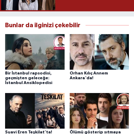
Bunlar da ilginizi çekebilir
Bir İstanbul rapsodisi,
Orhan Kılıç Annem
geçmişten geleceğe:
Ankara'da!
İstanbul Ansiklopedisi
Suavi Eren Teşkilat’ta!
Ölümü gösterip sıtmaya