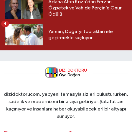
Adana Altın Koza’dan Ferzan
Özpetek ve Vahide Perçin’e Onur
Ödülü
4
Yaman, Doğa'yı toprakları ele
geçirmekle suçluyor
dizidoktorucom, yepyeni temasıyla sizleri buluştururken,
sadelik ve modernizmi bir araya getiriyor. Şatafattan
kaçınıyor ve insanlara haber okuyabilecekleri bir altyapı
sunuyor.