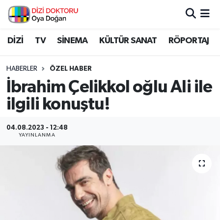
İstanbul Nöbetçi Eczaneler
DİZİ
TV
SİNEMA
KÜLTÜR SANAT
RÖPORTAJ
İstanbul Hava Durumu
HABERLER
ÖZEL HABER
İbrahim Çelikkol oğlu Ali ile
İstanbul Namaz Vakitleri
ilgili konuştu!
İstanbul Trafik Yoğunluk Haritası
04.08.2023 - 12:48
YAYINLANMA
Süper Lig Puan Durumu ve Fikstür
Tüm Manşetler
Son Dakika Haberleri
Haber Arşivi