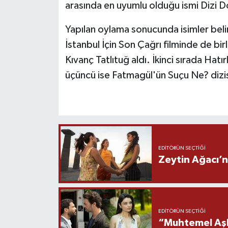
arasında en uyumlu olduğu ismi Dizi D
Yapılan oylama sonucunda isimler beli
İstanbul İçin Son Çağrı filminde de bir
Kıvanç Tatlıtuğ aldı. İkinci sırada Hatır
üçüncü ise Fatmagül'ün Suçu Ne? dizi
EDITÖRÜN SEÇTIĞI
Zeytin Ağacı’n
EDITÖRÜN SEÇTIĞI
“Muhtemel Aşk