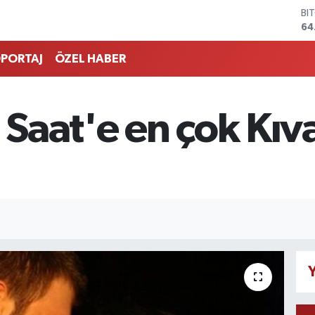
BI
64
DO
47
PORTAJ
ÖZEL HABER
EU
55
ST
64
n Saat'e en çok Kıv
GR
65
Bİ
13
Y