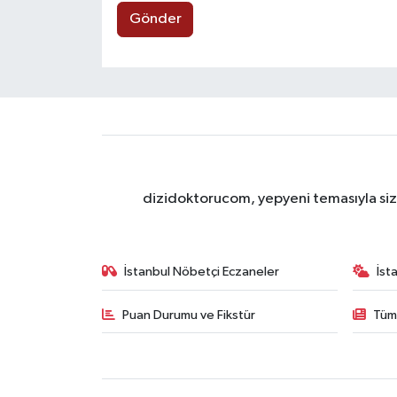
Gönder
dizidoktorucom, yepyeni temasıyla sizle
İstanbul Nöbetçi Eczaneler
İst
Puan Durumu ve Fikstür
Tüm