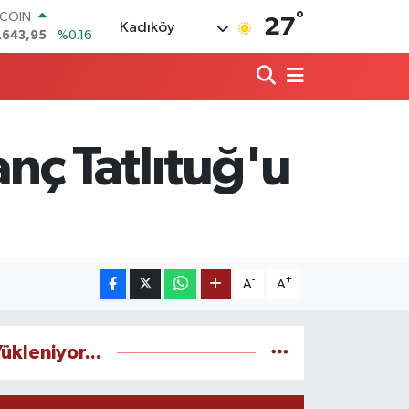
°
TCOIN
27
Kadıköy
.643,95
%0.16
LAR
,6006
%0.06
RO
,0250
%0.02
ERLİN
,2398
%0.2
anç Tatlıtuğ'u
AM ALTIN
13.94
%0.32
ST100
.768
%48
-
+
A
A
ükleniyor...