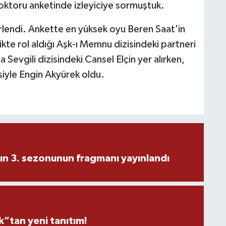
oktoru anketinde izleyiciye sormuştuk.
rlendi. Ankette en yüksek oyu Beren Saat'in
likte rol aldığı Aşk-ı Memnu dizisindeki partneri
la Sevgili dizisindeki Cansel Elçin yer alırken,
siyle Engin Akyürek oldu.
ın 3. sezonunun fragmanı yayınlandı
”tan yeni tanıtım!