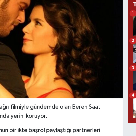
1
2
3
4
 Çağrı filmiyle gündemde olan Beren Saat
ında yerini koruyor.
n birlikte başrol paylaştığı partnerleri