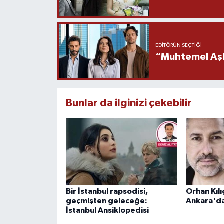
EDITÖRÜN SEÇTIĞI
“Muhtemel Aşk”
Bunlar da ilginizi çekebilir
Bir İstanbul rapsodisi,
Orhan Kıl
geçmişten geleceğe:
Ankara'd
İstanbul Ansiklopedisi