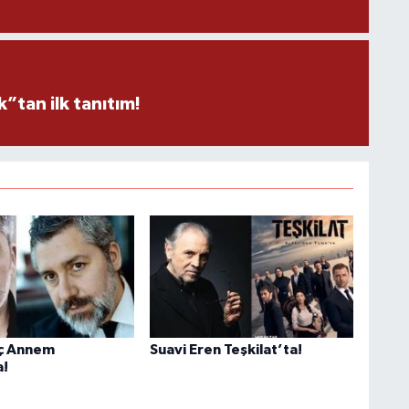
tan ilk tanıtım!
ıç Annem
Suavi Eren Teşkilat’ta!
a!