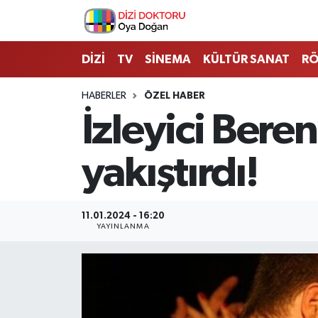
İstanbul Nöbetçi Eczaneler
DİZİ
TV
SİNEMA
KÜLTÜR SANAT
RÖ
İstanbul Hava Durumu
HABERLER
ÖZEL HABER
İzleyici Bere
İstanbul Namaz Vakitleri
yakıştırdı!
İstanbul Trafik Yoğunluk Haritası
Süper Lig Puan Durumu ve Fikstür
11.01.2024 - 16:20
YAYINLANMA
Tüm Manşetler
Son Dakika Haberleri
Haber Arşivi