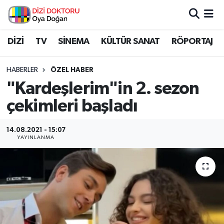
İstanbul Nöbetçi Eczaneler
DİZİ
TV
SİNEMA
KÜLTÜR SANAT
RÖPORTAJ
İstanbul Hava Durumu
HABERLER
ÖZEL HABER
"Kardeşlerim"in 2. sezon
İstanbul Namaz Vakitleri
çekimleri başladı
İstanbul Trafik Yoğunluk Haritası
14.08.2021 - 15:07
YAYINLANMA
Süper Lig Puan Durumu ve Fikstür
Tüm Manşetler
Son Dakika Haberleri
Haber Arşivi