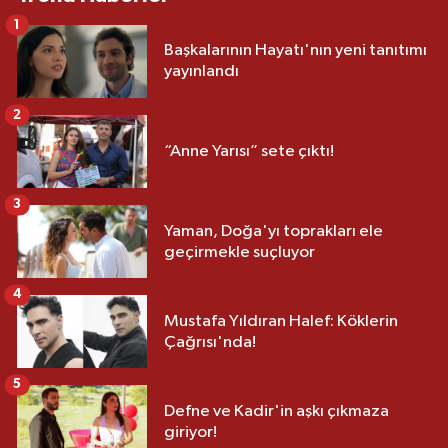
1
Başkalarının Hayatı'nın yeni tanıtımı
yayınlandı
2
“Anne Yarısı” sete çıktı!
3
Yaman, Doğa'yı toprakları ele
geçirmekle suçluyor
4
Mustafa Yıldıran Halef: Köklerin
Çağrısı'nda!
5
Defne ve Kadir'in aşkı çıkmaza
giriyor!