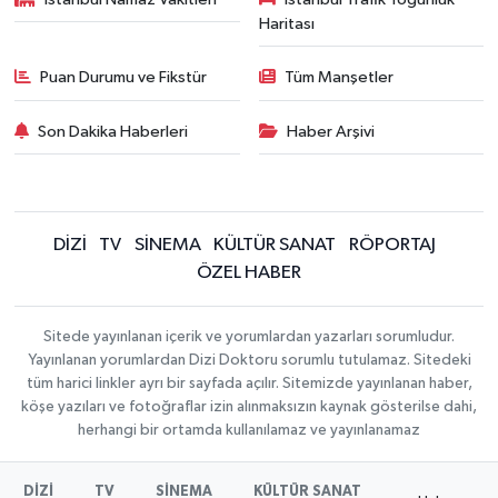
Haritası
Puan Durumu ve Fikstür
Tüm Manşetler
Son Dakika Haberleri
Haber Arşivi
DİZİ
TV
SİNEMA
KÜLTÜR SANAT
RÖPORTAJ
ÖZEL HABER
Sitede yayınlanan içerik ve yorumlardan yazarları sorumludur.
Yayınlanan yorumlardan Dizi Doktoru sorumlu tutulamaz. Sitedeki
tüm harici linkler ayrı bir sayfada açılır. Sitemizde yayınlanan haber,
köşe yazıları ve fotoğraflar izin alınmaksızın kaynak gösterilse dahi,
herhangi bir ortamda kullanılamaz ve yayınlanamaz
DİZİ
TV
SİNEMA
KÜLTÜR SANAT