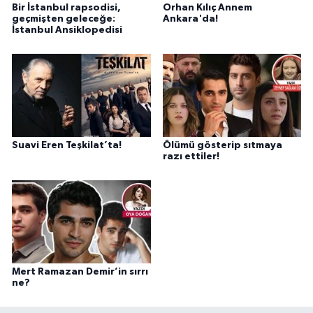
Bir İstanbul rapsodisi,
Orhan Kılıç Annem
geçmişten geleceğe:
Ankara'da!
İstanbul Ansiklopedisi
Suavi Eren Teşkilat’ta!
Ölümü gösterip sıtmaya
razı ettiler!
Mert Ramazan Demir’in sırrı
ne?