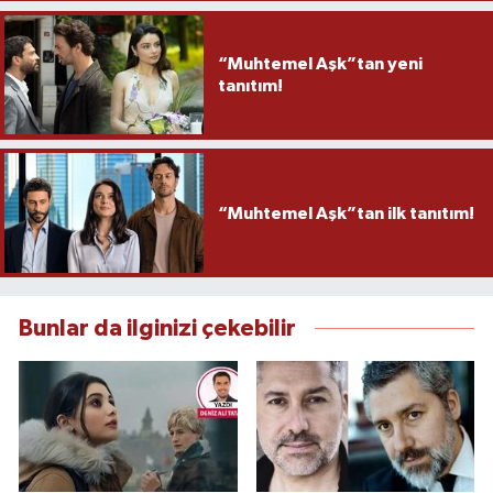
“Muhtemel Aşk”tan yeni
tanıtım!
“Muhtemel Aşk”tan ilk tanıtım!
Bunlar da ilginizi çekebilir