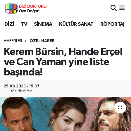
İstanbul Nöbetçi Eczaneler
DİZİ
TV
SİNEMA
KÜLTÜR SANAT
RÖPORTAJ
İstanbul Hava Durumu
HABERLER
ÖZEL HABER
Kerem Bürsin, Hande Erçel
İstanbul Namaz Vakitleri
ve Can Yaman yine liste
İstanbul Trafik Yoğunluk Haritası
başında!
Süper Lig Puan Durumu ve Fikstür
25.09.2023 - 15:37
YAYINLANMA
Tüm Manşetler
Son Dakika Haberleri
Haber Arşivi