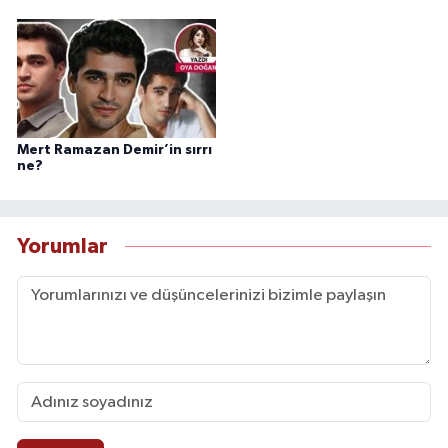
Mert Ramazan Demir’in sırrı
ne?
Yorumlar