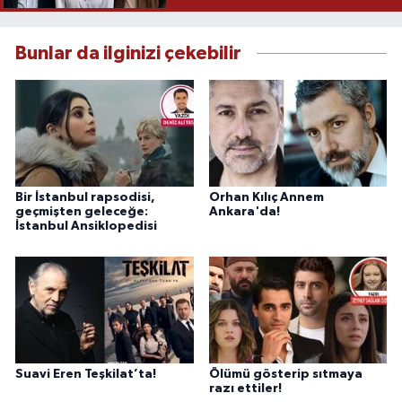
Bunlar da ilginizi çekebilir
Bir İstanbul rapsodisi,
Orhan Kılıç Annem
geçmişten geleceğe:
Ankara'da!
İstanbul Ansiklopedisi
Suavi Eren Teşkilat’ta!
Ölümü gösterip sıtmaya
razı ettiler!