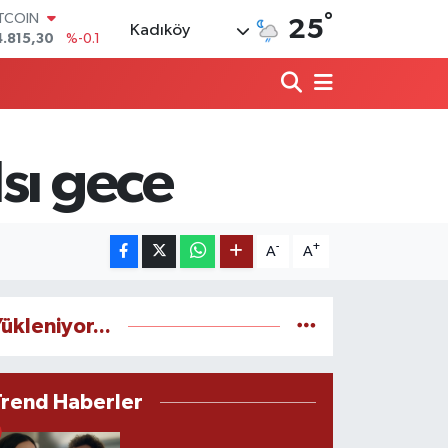
°
OLAR
25
Kadıköy
7,7436
%0.18
URO
5,2510
%0.32
TERLİN
4,4811
%0.38
RAM ALTIN
660.55
%0
sı gece
İST100
3.779
%-14
ITCOIN
4.815,30
%-0.1
-
+
A
A
ükleniyor...
Trend Haberler