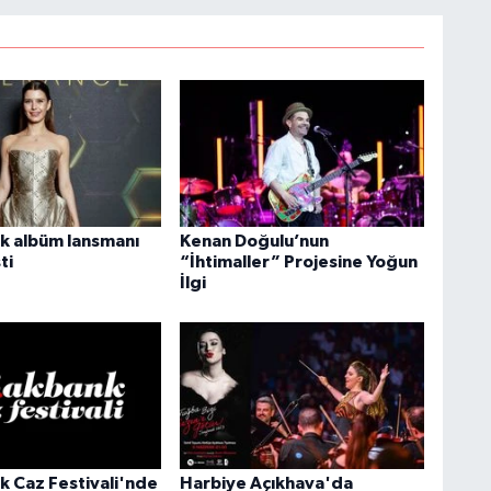
lk albüm lansmanı
Kenan Doğulu’nun
ti
“İhtimaller” Projesine Yoğun
İlgi
k Caz Festivali'nde
Harbiye Açıkhava'da