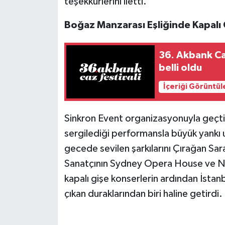
teşekkürlerini iletti.
Boğaz Manzarası Eşliğinde Kapalı
36. Akbank Caz
belli oldu
İçeriği Görüntül
Sinkron Event organizasyonuyla geçt
sergilediği performansla büyük yankı 
gecede sevilen şarkılarını Çırağan Sara
Sanatçının Sydney Opera House ve Ne
kapalı gişe konserlerin ardından İstan
çıkan duraklarından biri haline getirdi.