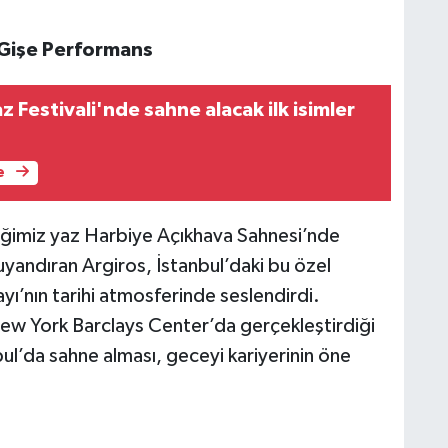
 Gişe Performans
 Festivali'nde sahne alacak ilk isimler
e
iğimiz yaz Harbiye Açıkhava Sahnesi’nde
uyandıran Argiros, İstanbul’daki bu özel
yı’nın tarihi atmosferinde seslendirdi.
w York Barclays Center’da gerçekleştirdiği
bul’da sahne alması, geceyi kariyerinin öne