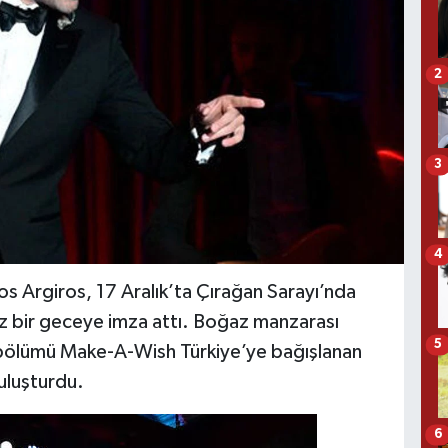
2
3
4
os Argiros, 17 Aralık’ta Çırağan Sarayı’nda
az bir geceye imza attı. Boğaz manzarası
5
r bölümü Make-A-Wish Türkiye’ye bağışlanan
buluşturdu.
6