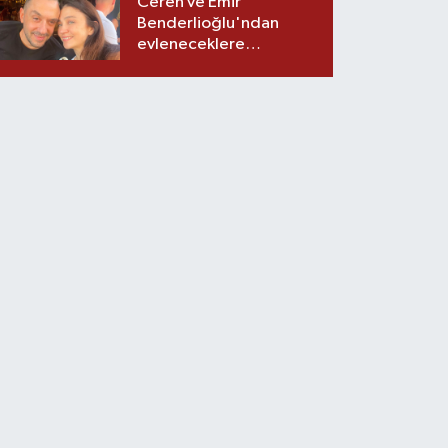
Ceren ve Emir
Benderlioğlu'ndan
evleneceklere
tavsiyeler