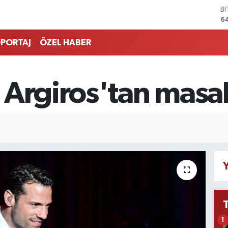
D
4
E
5
PORTAJ
ÖZEL HABER
S
6
G
6
 Argiros'tan masal
B
1
B
6
Y
1