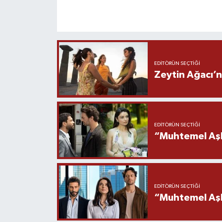
EDITÖRÜN SEÇTIĞI
Zeytin Ağacı’n
EDITÖRÜN SEÇTIĞI
“Muhtemel Aşk
EDITÖRÜN SEÇTIĞI
“Muhtemel Aşk”