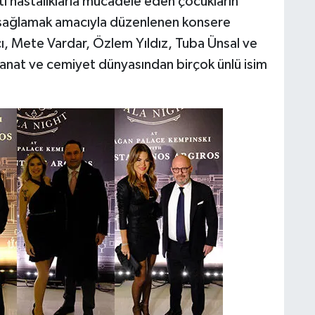
ti hastalıklarla mücadele eden çocukların
kı sağlamak amacıyla düzenlenen konsere
ı, Mete Vardar, Özlem Yıldız, Tuba Ünsal ve
sanat ve cemiyet dünyasından birçok ünlü isim