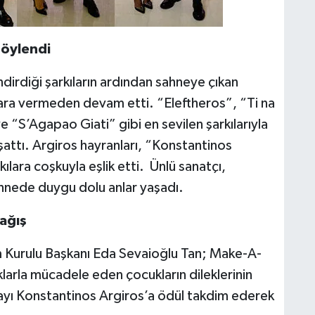
Söylendi
dirdiği şarkıların ardından sahneye çıkan
 ara vermeden devam etti. “Eleftheros”, “Ti na
e “S’Agapao Giati” gibi en sevilen şarkılarıyla
şattı. Argiros hayranları, “Konstantinos
kılara coşkuyla eşlik etti. Ünlü sanatçı,
sahnede duygu dolu anlar yaşadı.
ağış
 Kurulu Başkanı Eda Sevaioğlu Tan; Make-A-
ıklarla mücadele eden çocukların dileklerinin
layı Konstantinos Argiros’a ödül takdim ederek