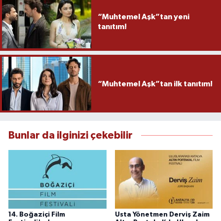
“Muhtemel Aşk”tan yeni
tanıtım!
“Muhtemel Aşk”tan ilk tanıtım!
Bunlar da ilginizi çekebilir
14. Boğaziçi Film
Usta Yönetmen Derviş Zaim