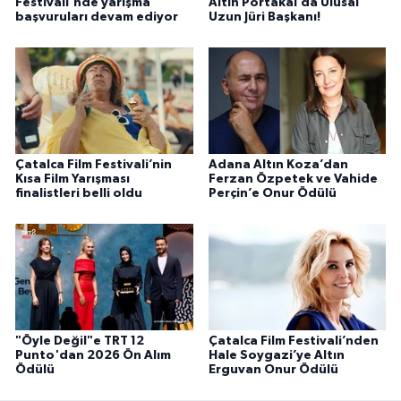
Festivali'nde yarışma
Altın Portakal’da Ulusal
başvuruları devam ediyor
Uzun Jüri Başkanı!
Çatalca Film Festivali’nin
Adana Altın Koza’dan
Kısa Film Yarışması
Ferzan Özpetek ve Vahide
finalistleri belli oldu
Perçin’e Onur Ödülü
"Öyle Değil"e TRT 12
Çatalca Film Festivali’nden
Punto'dan 2026 Ön Alım
Hale Soygazi’ye Altın
Ödülü
Erguvan Onur Ödülü