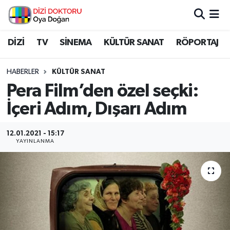
İstanbul Nöbetçi Eczaneler
DİZİ
TV
SİNEMA
KÜLTÜR SANAT
RÖPORTAJ
İstanbul Hava Durumu
HABERLER
KÜLTÜR SANAT
Pera Film’den özel seçki:
İstanbul Namaz Vakitleri
İçeri Adım, Dışarı Adım
İstanbul Trafik Yoğunluk Haritası
12.01.2021 - 15:17
YAYINLANMA
Süper Lig Puan Durumu ve Fikstür
Tüm Manşetler
Son Dakika Haberleri
Haber Arşivi