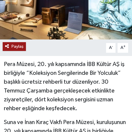
Paylaş
-
+
A
A
Pera Müzesi, 20. yılı kapsamında İBB Kültür AŞ iş
birliğiyle “Koleksiyon Sergilerinde Bir Yolculuk”
başlıklı ücretsiz rehberli tur düzenliyor. 30
Temmuz Çarşamba gerçekleşecek etkinlikte
ziyaretçiler, dört koleksiyon sergisini uzman
rehber eşliğinde keşfedecek.
Suna ve İnan Kıraç Vakfı Pera Müzesi, kuruluşunun
20. yılı kapsamında İBB Kültür AŞ iş birliğiyle