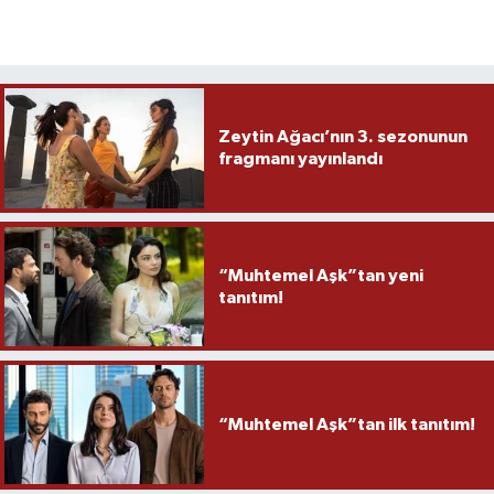
Zeytin Ağacı’nın 3. sezonunun
fragmanı yayınlandı
“Muhtemel Aşk”tan yeni
tanıtım!
“Muhtemel Aşk”tan ilk tanıtım!