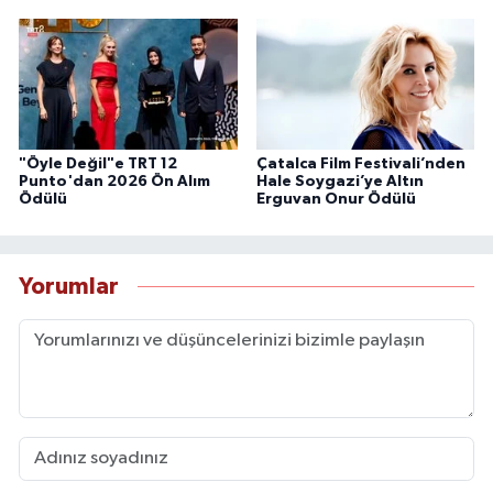
"Öyle Değil"e TRT 12
Çatalca Film Festivali’nden
Punto'dan 2026 Ön Alım
Hale Soygazi’ye Altın
Ödülü
Erguvan Onur Ödülü
Yorumlar