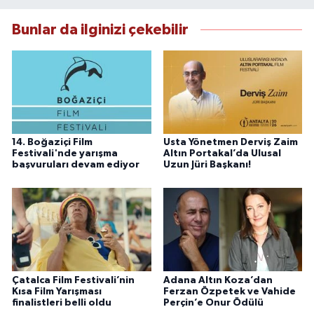
Bunlar da ilginizi çekebilir
14. Boğaziçi Film
Usta Yönetmen Derviş Zaim
Festivali'nde yarışma
Altın Portakal’da Ulusal
başvuruları devam ediyor
Uzun Jüri Başkanı!
Çatalca Film Festivali’nin
Adana Altın Koza’dan
Kısa Film Yarışması
Ferzan Özpetek ve Vahide
finalistleri belli oldu
Perçin’e Onur Ödülü