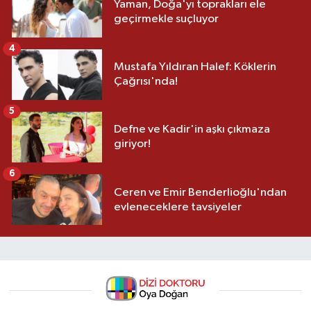
Yaman, Doğa'yı toprakları ele
geçirmekle suçluyor
4
Mustafa Yıldıran Halef: Köklerin
Çağrısı'nda!
5
Defne ve Kadir'in aşkı çıkmaza
giriyor!
6
Ceren ve Emir Benderlioğlu'ndan
evleneceklere tavsiyeler