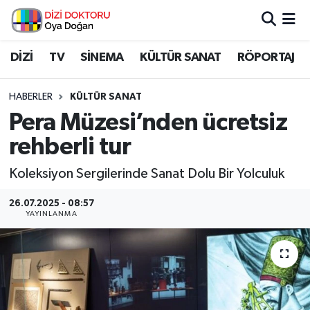
İstanbul Nöbetçi Eczaneler
DİZİ
TV
SİNEMA
KÜLTÜR SANAT
RÖPORTAJ
İstanbul Hava Durumu
HABERLER
KÜLTÜR SANAT
Pera Müzesi’nden ücretsiz
İstanbul Namaz Vakitleri
rehberli tur
İstanbul Trafik Yoğunluk Haritası
Koleksiyon Sergilerinde Sanat Dolu Bir Yolculuk
Süper Lig Puan Durumu ve Fikstür
26.07.2025 - 08:57
YAYINLANMA
Tüm Manşetler
Son Dakika Haberleri
Haber Arşivi