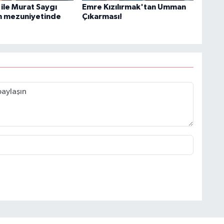
ile Murat Saygı
Emre Kızılırmak'tan Umman
ın mezuniyetinde
Çıkarması!