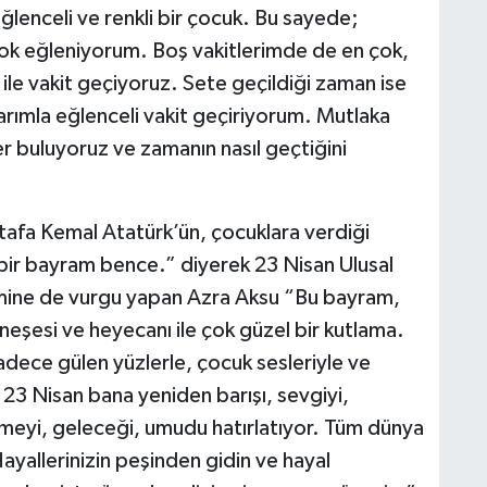
lenceli ve renkli bir çocuk. Bu sayede;
 çok eğleniyorum. Boş vakitlerimde de en çok,
le vakit geçiyoruz. Sete geçildiği zaman ise
rımla eğlenceli vakit geçiriyorum. Mutlaka
 buluyoruz ve zamanın nasıl geçtiğini
afa Kemal Atatürk’ün, çocuklara verdiği
bir bayram bence.” diyerek 23 Nisan Ulusal
mine de vurgu yapan Azra Aksu “Bu bayram,
neşesi ve heyecanı ile çok güzel bir kutlama.
adece gülen yüzlerle, çocuk sesleriyle ve
23 Nisan bana yeniden barışı, sevgiyi,
eyi, geleceği, umudu hatırlatıyor. Tüm dünya
yallerinizin peşinden gidin ve hayal