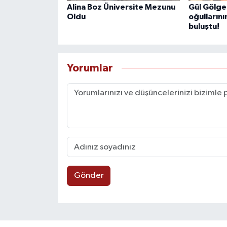
Alina Boz Üniversite Mezunu
Gül Gölge 
Oldu
oğulların
buluştu!
Yorumlar
Gönder