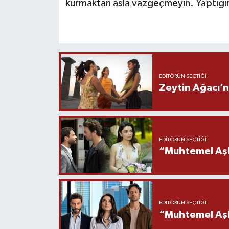
kurmaktan asla vazgeçmeyin. Yaptığını
EDITÖRÜN SEÇTIĞI
Zeytin Ağacı’n
EDITÖRÜN SEÇTIĞI
“Muhtemel Aşk
EDITÖRÜN SEÇTIĞI
“Muhtemel Aşk”