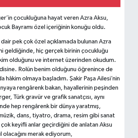
rger’in çocukluğuna hayat veren Azra Aksu,
uk Bayramı özel içeriğinin konuğu oldu.
dair pek çok özel açıklamada bulunan Azra
i geldiğinde, hiç gerçek birinin çocukluğu
 kim olduğunu ve internet üzerinden okudum.
disine. Rolün benim olduğunu öğrenince de
a hâkim olmaya başladım. Şakir Paşa Ailesi’nin
ünyaya rengârenk bakan, hayallerinin peşinden
rger, Türk gravür ve grafik sanatçısı, aynı
nde hep rengârenk bir dünya yaratmış,
e müzik, dans, tiyatro, drama, resim gibi sanat
çok keyifli anlar geçirdiğini de anlatan Aksu
l olacağını merak ediyorum,