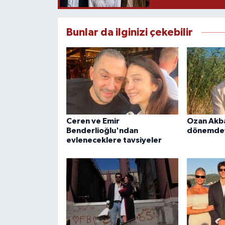
Bunlar da ilginizi çekebilir
Ceren ve Emir
Ozan Akba
Benderlioğlu'ndan
dönemde
evleneceklere tavsiyeler