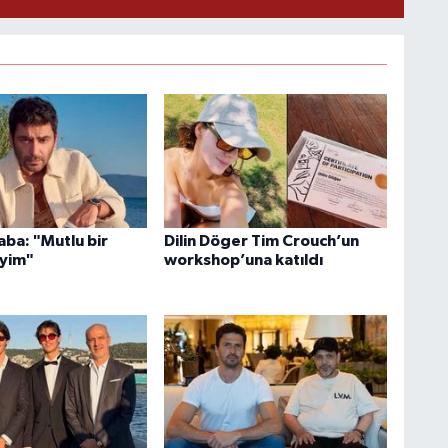
ba: "Mutlu bir
Dilin Döger Tim Crouch’un
yim"
workshop’una katıldı