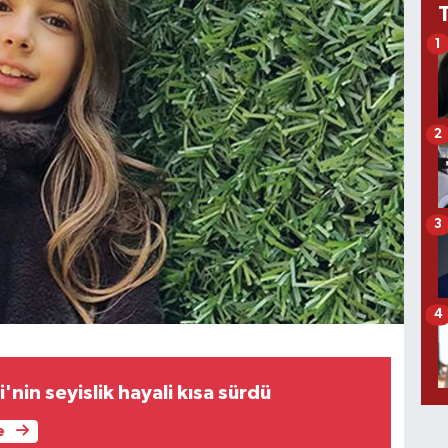
1
2
3
4
nin seyislik hayali kısa sürdü
e