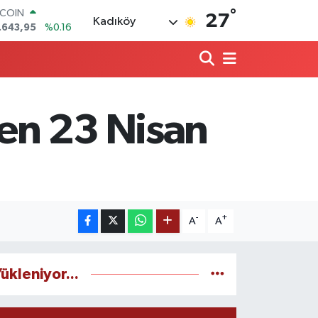
°
.643,95
%0.16
27
Kadıköy
LAR
,6006
%0.06
RO
,0250
%0.02
ERLİN
,2398
%0.2
AM ALTIN
den 23 Nisan
13.94
%0.32
ST100
.768
%48
-
+
A
A
ükleniyor...