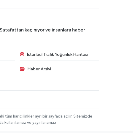
 Şatafattan kaçınıyor ve insanlara haber
İstanbul Trafik Yoğunluk Haritası
Haber Arşivi
R
üm harici linkler ayrı bir sayfada açılır. Sitemizde
mda kullanılamaz ve yayınlanamaz