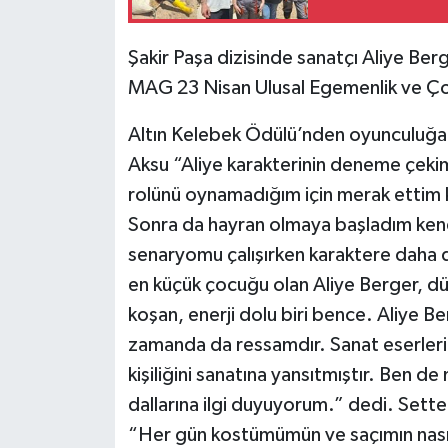
Şakir Paşa dizisinde sanatçı Aliye Be
MAG 23 Nisan Ulusal Egemenlik ve Çoc
Altın Kelebek Ödülü’nden oyunculuğa 
Aksu “Aliye karakterinin deneme çekim
rolünü oynamadığım için merak ettim
Sonra da hayran olmaya başladım ken
senaryomu çalışırken karaktere daha d
en küçük çocuğu olan Aliye Berger, d
koşan, enerji dolu biri bence. Aliye Be
zamanda da ressamdır. Sanat eserleri
kişiliğini sanatına yansıtmıştır. Ben d
dallarına ilgi duyuyorum.” dedi. Sette 
“Her gün kostümümün ve saçımın nası