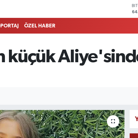
64
DO
47
EU
PORTAJ
ÖZEL HABER
55
ST
64
GR
n küçük Aliye'sin
65
Bİ
13
Y