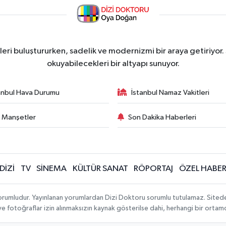
ri buluştururken, sadelik ve modernizmi bir araya getiriyor.
okuyabilecekleri bir altyapı sunuyor.
anbul Hava Durumu
İstanbul Namaz Vakitleri
 Manşetler
Son Dakika Haberleri
DİZİ
TV
SİNEMA
KÜLTÜR SANAT
RÖPORTAJ
ÖZEL HABE
orumludur. Yayınlanan yorumlardan Dizi Doktoru sorumlu tutulamaz. Sitedeki t
 ve fotoğraflar izin alınmaksızın kaynak gösterilse dahi, herhangi bir orta