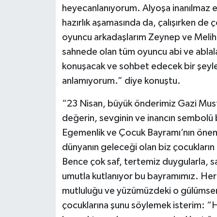
heyecanlanıyorum. Alyoşa inanılmaz eğ
hazırlık aşamasında da, çalışırken de
oyuncu arkadaşlarım Zeynep ve Melih i
sahnede olan tüm oyuncu abi ve ablala
konuşacak ve sohbet edecek bir şeyler
anlamıyorum.” diye konuştu.
“23 Nisan, büyük önderimiz Gazi Must
değerin, sevginin ve inancın sembolü 
Egemenlik ve Çocuk Bayramı’nın öne
dünyanın geleceği olan biz çocukların 
Bence çok saf, tertemiz duygularla, s
umutla kutlanıyor bu bayramımız. Her 
mutluluğu ve yüzümüzdeki o gülümsem
çocuklarına şunu söylemek isterim: “Ha