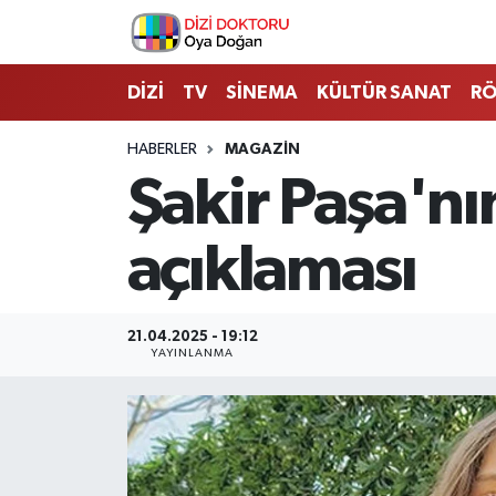
İstanbul Nöbetçi Eczaneler
DİZİ
TV
SİNEMA
KÜLTÜR SANAT
RÖ
İstanbul Hava Durumu
HABERLER
MAGAZİN
Şakir Paşa'nı
İstanbul Namaz Vakitleri
açıklaması
İstanbul Trafik Yoğunluk Haritası
Süper Lig Puan Durumu ve Fikstür
21.04.2025 - 19:12
YAYINLANMA
Tüm Manşetler
Son Dakika Haberleri
Haber Arşivi