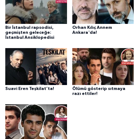
Bir İstanbul rapsodisi,
Orhan Kılıç Annem
geçmişten geleceğe:
Ankara'da!
İstanbul Ansiklopedisi
Suavi Eren Teşkilat’ta!
Ölümü gösterip sıtmaya
razı ettiler!