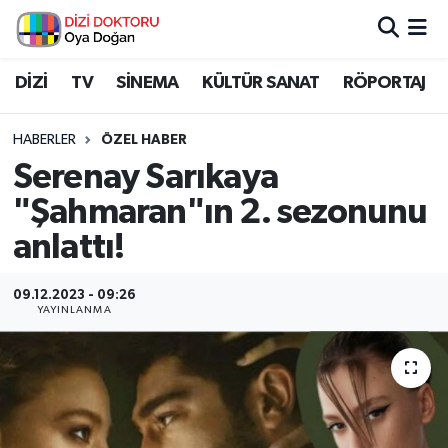
İstanbul Nöbetçi Eczaneler
DİZİ
TV
SİNEMA
KÜLTÜR SANAT
RÖPORTAJ
İstanbul Hava Durumu
HABERLER
ÖZEL HABER
Serenay Sarıkaya
İstanbul Namaz Vakitleri
"Şahmaran"ın 2. sezonunu
İstanbul Trafik Yoğunluk Haritası
anlattı!
Süper Lig Puan Durumu ve Fikstür
09.12.2023 - 09:26
YAYINLANMA
Tüm Manşetler
Son Dakika Haberleri
Haber Arşivi