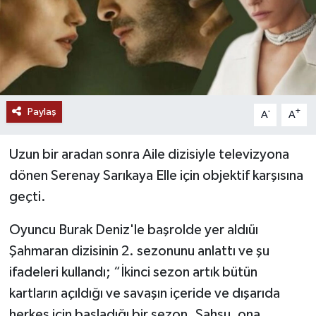
Paylaş
-
+
A
A
Uzun bir aradan sonra Aile dizisiyle televizyona
dönen Serenay Sarıkaya Elle için objektif karşısına
geçti.
Oyuncu Burak Deniz'le başrolde yer aldıüı
Şahmaran dizisinin 2. sezonunu anlattı ve şu
ifadeleri kullandı; “İkinci sezon artık bütün
kartların açıldığı ve savaşın içeride ve dışarıda
herkes için başladığı bir sezon. Şahsu, ona