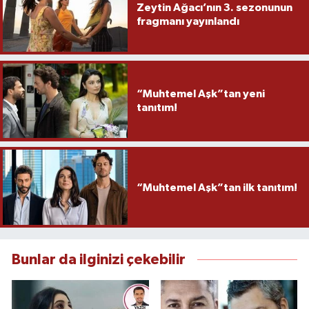
Zeytin Ağacı’nın 3. sezonunun
fragmanı yayınlandı
“Muhtemel Aşk”tan yeni
tanıtım!
“Muhtemel Aşk”tan ilk tanıtım!
Bunlar da ilginizi çekebilir