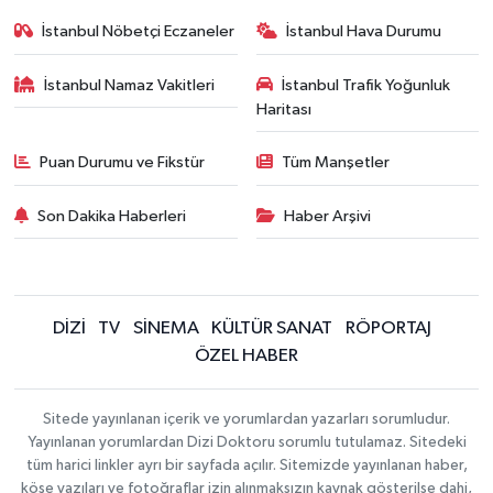
İstanbul Nöbetçi Eczaneler
İstanbul Hava Durumu
İstanbul Namaz Vakitleri
İstanbul Trafik Yoğunluk
Haritası
Puan Durumu ve Fikstür
Tüm Manşetler
Son Dakika Haberleri
Haber Arşivi
DİZİ
TV
SİNEMA
KÜLTÜR SANAT
RÖPORTAJ
ÖZEL HABER
Sitede yayınlanan içerik ve yorumlardan yazarları sorumludur.
Yayınlanan yorumlardan Dizi Doktoru sorumlu tutulamaz. Sitedeki
tüm harici linkler ayrı bir sayfada açılır. Sitemizde yayınlanan haber,
köşe yazıları ve fotoğraflar izin alınmaksızın kaynak gösterilse dahi,