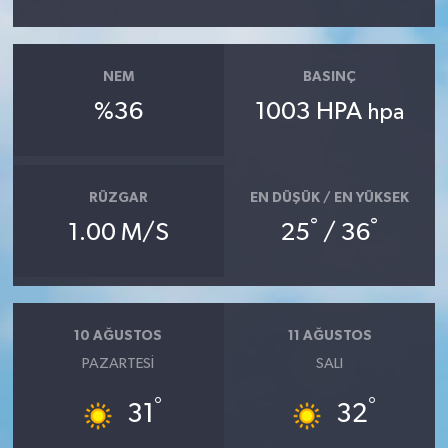
NEM
BASINÇ
%36
1003 HPA
hpa
RÜZGAR
EN DÜŞÜK / EN YÜKSEK
°
°
1.00 M/S
25
/ 36
10 AĞUSTOS
11 AĞUSTOS
PAZARTESI
SALI
°
°
31
32