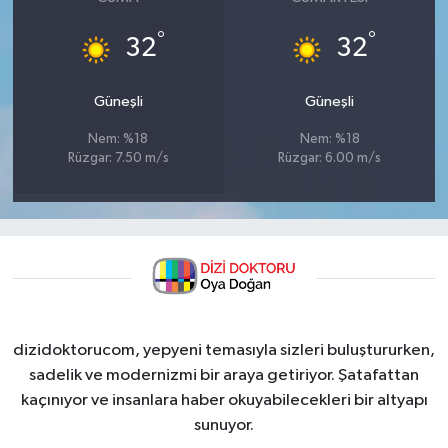
°
°
32
32
Güneşli
Güneşli
Nem: %18
Nem: %18
Rüzgar: 7.50 m/s
Rüzgar: 6.00 m/s
dizidoktorucom, yepyeni temasıyla sizleri buluştururken,
sadelik ve modernizmi bir araya getiriyor. Şatafattan
kaçınıyor ve insanlara haber okuyabilecekleri bir altyapı
sunuyor.