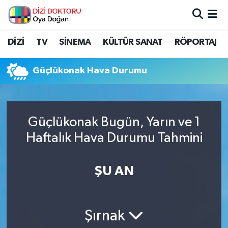
İstanbul Nöbetçi Eczaneler
DİZİ
TV
SİNEMA
KÜLTÜR SANAT
RÖPORTAJ
İstanbul Hava Durumu
Güçlükonak Hava Durumu
İstanbul Namaz Vakitleri
İstanbul Trafik Yoğunluk Haritası
Güçlükonak Bugün, Yarın ve 1
Haftalık Hava Durumu Tahmini
Süper Lig Puan Durumu ve Fikstür
Tüm Manşetler
ŞU AN
Son Dakika Haberleri
Şırnak
Haber Arşivi