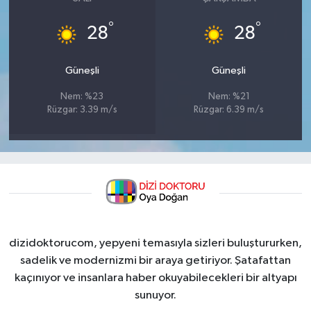
°
°
28
28
Güneşli
Güneşli
Nem: %23
Nem: %21
Rüzgar: 3.39 m/s
Rüzgar: 6.39 m/s
dizidoktorucom, yepyeni temasıyla sizleri buluştururken,
sadelik ve modernizmi bir araya getiriyor. Şatafattan
kaçınıyor ve insanlara haber okuyabilecekleri bir altyapı
sunuyor.