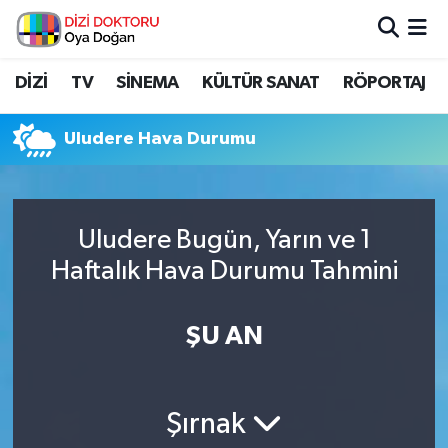
İstanbul Nöbetçi Eczaneler
DİZİ
TV
SİNEMA
KÜLTÜR SANAT
RÖPORTAJ
İstanbul Hava Durumu
Uludere Hava Durumu
İstanbul Namaz Vakitleri
İstanbul Trafik Yoğunluk Haritası
Uludere Bugün, Yarın ve 1
Haftalık Hava Durumu Tahmini
Süper Lig Puan Durumu ve Fikstür
Tüm Manşetler
ŞU AN
Son Dakika Haberleri
Şırnak
Haber Arşivi