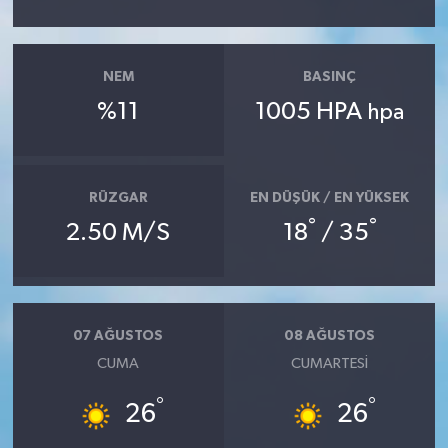
NEM
BASINÇ
%11
1005 HPA
hpa
RÜZGAR
EN DÜŞÜK / EN YÜKSEK
°
°
2.50 M/S
18
/ 35
07 AĞUSTOS
08 AĞUSTOS
CUMA
CUMARTESI
°
°
26
26