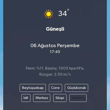
°
34
Güneşli
06 Ağustos Perşembe
17:45
Nem: %11, Basınç: 1005 hpa hPa,
Rüzgar: 2.50 m/s
Beytüşşebap
Cizre
Güçlükonak
İdil
Merkez
Silopi
Uludere