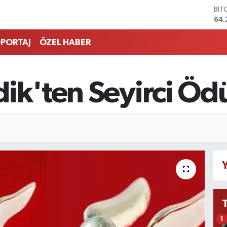
DO
47,
EU
55
PORTAJ
ÖZEL HABER
STE
64,
GRA
651
ik'ten Seyirci Öd
BİS
13.
BIT
64.
Y
1