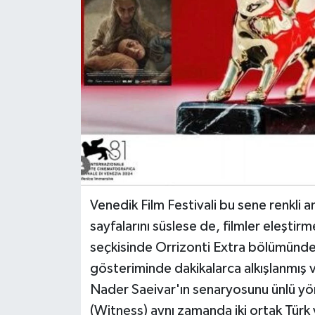
Venedik Film Festivali bu sene renkli an
sayfalarını süslese de, filmler eleştir
seçkisinde Orrizonti Extra bölümünde y
gösteriminde dakikalarca alkışlanmış 
Nader Saeivar'ın senaryosunu ünlü yön
(Witness) aynı zamanda iki ortak Türk 