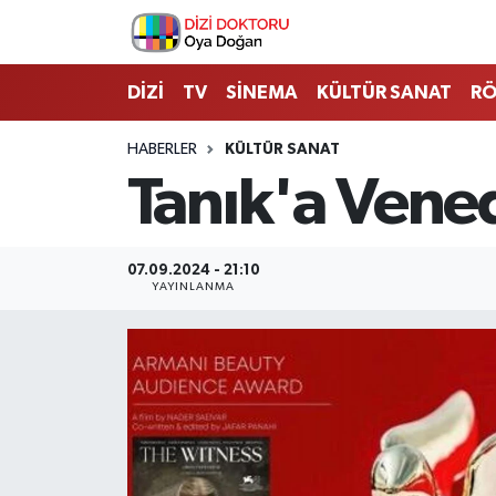
İstanbul Nöbetçi Eczaneler
DİZİ
TV
SİNEMA
KÜLTÜR SANAT
RÖ
İstanbul Hava Durumu
HABERLER
KÜLTÜR SANAT
Tanık'a Vened
İstanbul Namaz Vakitleri
İstanbul Trafik Yoğunluk Haritası
07.09.2024 - 21:10
YAYINLANMA
Süper Lig Puan Durumu ve Fikstür
Tüm Manşetler
Son Dakika Haberleri
Haber Arşivi