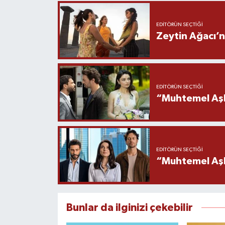
EDITÖRÜN SEÇTIĞI
Zeytin Ağacı’n
EDITÖRÜN SEÇTIĞI
“Muhtemel Aşk
EDITÖRÜN SEÇTIĞI
“Muhtemel Aşk”
Bunlar da ilginizi çekebilir