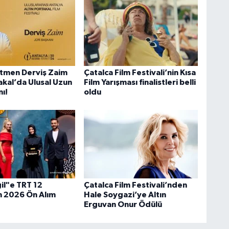
tmen Derviş Zaim
Çatalca Film Festivali’nin Kısa
akal’da Ulusal Uzun
Film Yarışması finalistleri belli
nı!
oldu
il"e TRT 12
Çatalca Film Festivali’nden
 2026 Ön Alım
Hale Soygazi’ye Altın
Erguvan Onur Ödülü