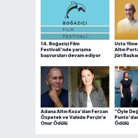
14. Boğaziçi Film
Usta Yöne
Festivali'nde yarışma
Altın Port
başvuruları devam ediyor
Jüri Başka
Adana Altın Koza’dan Ferzan
"Öyle Değ
Özpetek ve Vahide Perçin’e
Punto'dan
Onur Ödülü
Ödülü