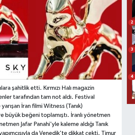
2
3
4
lara şahitlik etti. Kırmızı Halı magazin
menler tarafından tam not aldı. Festival
arışan İran filmi Witness (Tanık)
ve büyük beğeni toplamıştı. İranlı yönetmen
etmen Jafar Panahi'yle kaleme aldığı Tanık
yapımcısıyla da Venedik'te dikkat çekti. Timur