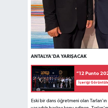
ANTALYA'DA YARIŞACAK
“12 Punto 202
İçeriği Görüntül
Eski bir dans öğretmeni olan Tarlan'ın 
yaşadığı baskıyı konu edinen, Tarlan'ın