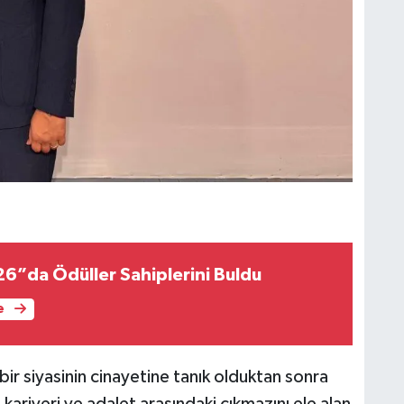
6”da Ödüller Sahiplerini Buldu
e
bir siyasinin cinayetine tanık olduktan sonra
 kariyeri ve adalet arasındaki çıkmazını ele alan