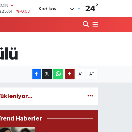
°
LAR
24
Kadıköy
6704
%0
RO
,0406
%-0.08
RLİN
2143
%0
M ALTIN
0.40
%0.45
ülü
T100
799
%70
COIN
225,61
%-0.63
-
+
A
A
ükleniyor...
Trend Haberler