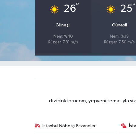
°
°
26
25
Güneşli
Güneşli
Nem: %40
Nem: %39
Rüzgar: 7.81 m/s
Rüzgar: 7.50 m/s
dizidoktorucom, yepyeni temasıyla sizle
İstanbul Nöbetçi Eczaneler
İst