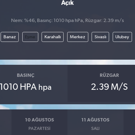
Açık
Nem: %46, Basınç: 1010 hpa hPa, Rüzgar: 2.39 m/s
Banaz
Eşme
Karahallı
Merkez
Sivaslı
Ulubey
BASINÇ
RÜZGAR
1010 HPA
2.39 M/S
hpa
10 AĞUSTOS
11 AĞUSTOS
PAZARTESI
SALI