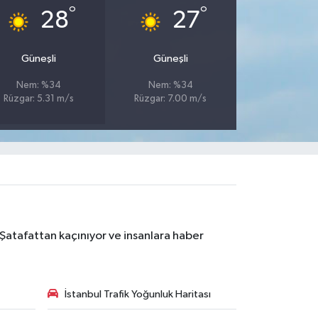
°
°
28
27
Güneşli
Güneşli
Nem: %34
Nem: %34
Rüzgar: 5.31 m/s
Rüzgar: 7.00 m/s
 Şatafattan kaçınıyor ve insanlara haber
İstanbul Trafik Yoğunluk Haritası