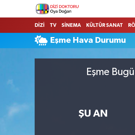
İstanbul Nöbetçi Eczaneler
DİZİ
TV
SİNEMA
KÜLTÜR SANAT
RÖ
İstanbul Hava Durumu
Eşme Hava Durumu
İstanbul Namaz Vakitleri
İstanbul Trafik Yoğunluk Haritası
Eşme Bugün
Süper Lig Puan Durumu ve Fikstür
Tüm Manşetler
ŞU AN
Son Dakika Haberleri
Haber Arşivi