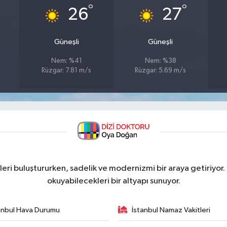
°
°
26
27
Güneşli
Güneşli
Nem: %41
Nem: %38
Rüzgar: 7.81 m/s
Rüzgar: 5.69 m/s
ri buluştururken, sadelik ve modernizmi bir araya getiriyor.
okuyabilecekleri bir altyapı sunuyor.
anbul Hava Durumu
İstanbul Namaz Vakitleri