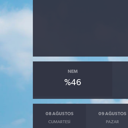
NEM
%46
08 AĞUSTOS
09 AĞUSTOS
CUMARTESI
PAZAR