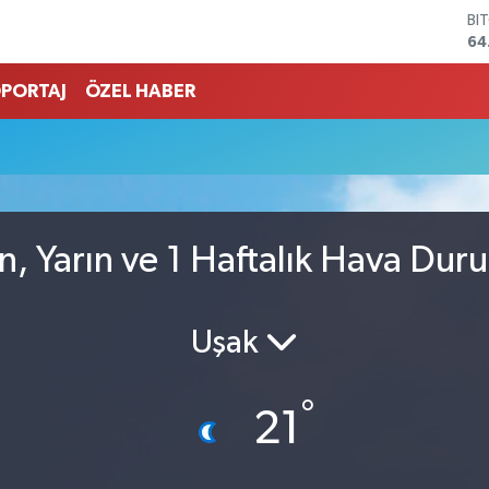
BI
64
DO
47
PORTAJ
ÖZEL HABER
EU
55
ST
64
GR
65
Bİ
, Yarın ve 1 Haftalık Hava Dur
13
Uşak
°
21