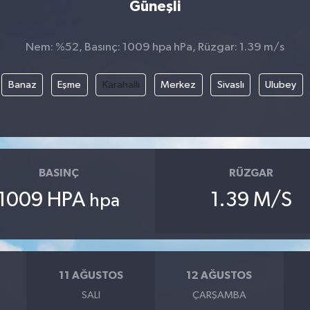
Güneşli
Nem: %52, Basınç: 1009 hpa hPa, Rüzgar: 1.39 m/s
Banaz
Eşme
Karahallı
Merkez
Sivaslı
Ulubey
BASINÇ
RÜZGAR
1009 HPA
1.39 M/S
hpa
11 AĞUSTOS
12 AĞUSTOS
SALI
ÇARŞAMBA