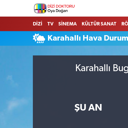
İstanbul Nöbetçi Eczaneler
DİZİ
TV
SİNEMA
KÜLTÜR SANAT
RÖ
İstanbul Hava Durumu
Karahallı Hava Duru
İstanbul Namaz Vakitleri
İstanbul Trafik Yoğunluk Haritası
Karahallı Bu
Süper Lig Puan Durumu ve Fikstür
Tüm Manşetler
ŞU AN
Son Dakika Haberleri
Haber Arşivi