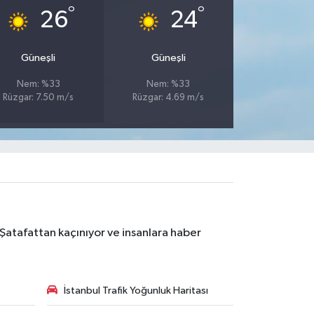
°
°
26
24
Güneşli
Güneşli
Nem: %33
Nem: %33
Rüzgar: 7.50 m/s
Rüzgar: 4.69 m/s
 Şatafattan kaçınıyor ve insanlara haber
İstanbul Trafik Yoğunluk Haritası