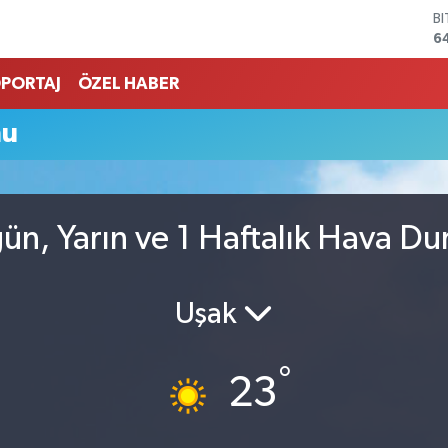
B
6
D
4
PORTAJ
ÖZEL HABER
E
5
mu
S
6
G
6
B
gün, Yarın ve 1 Haftalık Hava D
1
Uşak
°
23