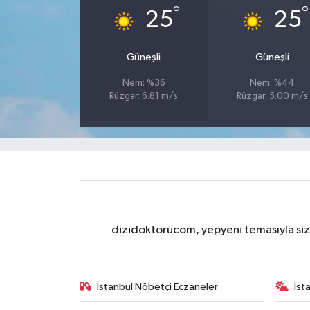
°
°
25
25
Güneşli
Güneşli
Nem: %36
Nem: %44
Rüzgar: 6.81 m/s
Rüzgar: 5.00 m/s
dizidoktorucom, yepyeni temasıyla sizle
İstanbul Nöbetçi Eczaneler
İst