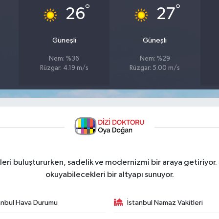
°
°
26
27
Güneşli
Güneşli
Nem: %36
Nem: %29
Rüzgar: 4.19 m/s
Rüzgar: 5.00 m/s
ri buluştururken, sadelik ve modernizmi bir araya getiriyor.
okuyabilecekleri bir altyapı sunuyor.
anbul Hava Durumu
İstanbul Namaz Vakitleri