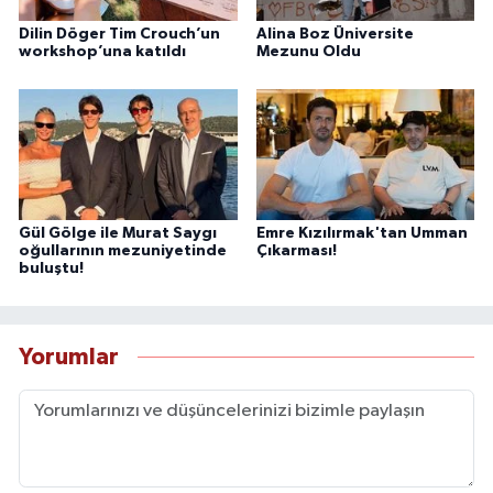
Dilin Döger Tim Crouch’un
Alina Boz Üniversite
workshop’una katıldı
Mezunu Oldu
Gül Gölge ile Murat Saygı
Emre Kızılırmak'tan Umman
oğullarının mezuniyetinde
Çıkarması!
buluştu!
Yorumlar