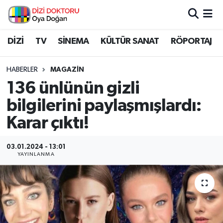
İstanbul Nöbetçi Eczaneler
DİZİ
TV
SİNEMA
KÜLTÜR SANAT
RÖPORTAJ
İstanbul Hava Durumu
HABERLER
MAGAZİN
136 ünlünün gizli
İstanbul Namaz Vakitleri
bilgilerini paylaşmışlardı:
İstanbul Trafik Yoğunluk Haritası
Karar çıktı!
Süper Lig Puan Durumu ve Fikstür
03.01.2024 - 13:01
YAYINLANMA
Tüm Manşetler
Son Dakika Haberleri
Haber Arşivi