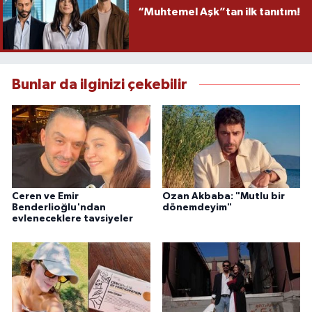
“Muhtemel Aşk”tan ilk tanıtım!
Bunlar da ilginizi çekebilir
Ceren ve Emir
Ozan Akbaba: "Mutlu bir
Benderlioğlu'ndan
dönemdeyim"
evleneceklere tavsiyeler