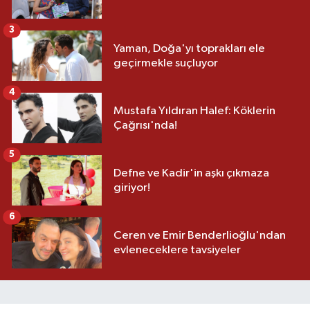
3
Yaman, Doğa'yı toprakları ele
geçirmekle suçluyor
4
Mustafa Yıldıran Halef: Köklerin
Çağrısı'nda!
5
Defne ve Kadir'in aşkı çıkmaza
giriyor!
6
Ceren ve Emir Benderlioğlu'ndan
evleneceklere tavsiyeler