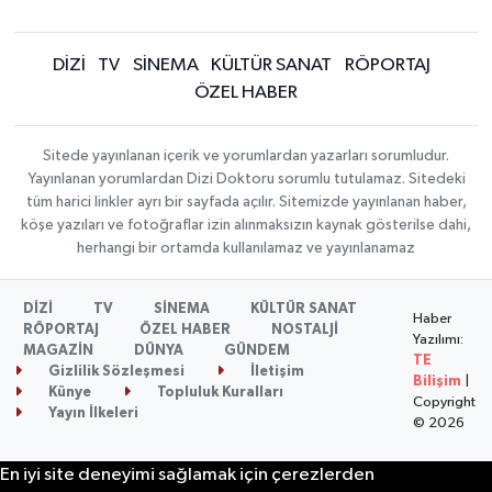
DİZİ
TV
SİNEMA
KÜLTÜR SANAT
RÖPORTAJ
ÖZEL HABER
Sitede yayınlanan içerik ve yorumlardan yazarları sorumludur.
Yayınlanan yorumlardan Dizi Doktoru sorumlu tutulamaz. Sitedeki
tüm harici linkler ayrı bir sayfada açılır. Sitemizde yayınlanan haber,
köşe yazıları ve fotoğraflar izin alınmaksızın kaynak gösterilse dahi,
herhangi bir ortamda kullanılamaz ve yayınlanamaz
DİZİ
TV
SİNEMA
KÜLTÜR SANAT
Haber
RÖPORTAJ
ÖZEL HABER
NOSTALJİ
Yazılımı:
MAGAZİN
DÜNYA
GÜNDEM
TE
Gizlilik Sözleşmesi
İletişim
Bilişim
|
Künye
Topluluk Kuralları
Copyright
Yayın İlkeleri
© 2026
En iyi site deneyimi sağlamak için çerezlerden