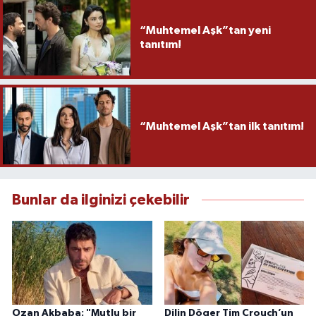
“Muhtemel Aşk”tan yeni
tanıtım!
“Muhtemel Aşk”tan ilk tanıtım!
Bunlar da ilginizi çekebilir
Ozan Akbaba: "Mutlu bir
Dilin Döger Tim Crouch’un