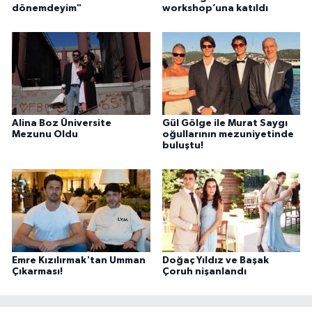
dönemdeyim"
workshop’una katıldı
Alina Boz Üniversite
Gül Gölge ile Murat Saygı
Mezunu Oldu
oğullarının mezuniyetinde
buluştu!
Emre Kızılırmak'tan Umman
Doğaç Yıldız ve Başak
Çıkarması!
Çoruh nişanlandı