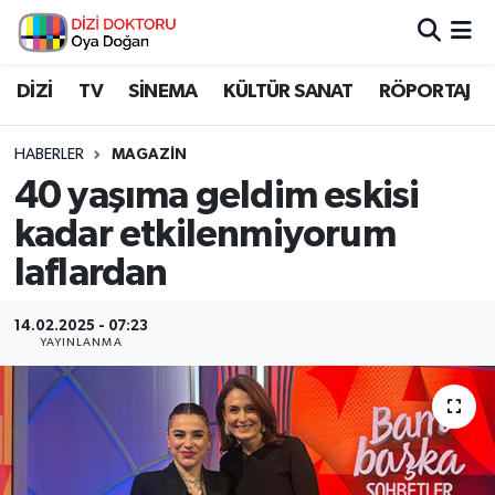
İstanbul Nöbetçi Eczaneler
DİZİ
TV
SİNEMA
KÜLTÜR SANAT
RÖPORTAJ
İstanbul Hava Durumu
HABERLER
MAGAZİN
40 yaşıma geldim eskisi
İstanbul Namaz Vakitleri
kadar etkilenmiyorum
İstanbul Trafik Yoğunluk Haritası
laflardan
Süper Lig Puan Durumu ve Fikstür
14.02.2025 - 07:23
YAYINLANMA
Tüm Manşetler
Son Dakika Haberleri
Haber Arşivi