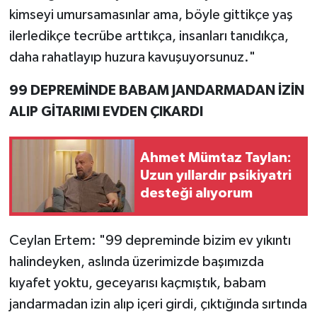
kimseyi umursamasınlar ama, böyle gittikçe yaş
ilerledikçe tecrübe arttıkça, insanları tanıdıkça,
daha rahatlayıp huzura kavuşuyorsunuz."
99 DEPREMİNDE BABAM JANDARMADAN İZİN
ALIP GİTARIMI EVDEN ÇIKARDI
Ahmet Mümtaz Taylan:
Uzun yıllardır psikiyatri
desteği alıyorum
Ceylan Ertem: "99 depreminde bizim ev yıkıntı
halindeyken, aslında üzerimizde başımızda
kıyafet yoktu, geceyarısı kaçmıştık, babam
jandarmadan izin alıp içeri girdi, çıktığında sırtında