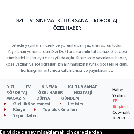
DİZİ
TV
SİNEMA
KÜLTÜR SANAT
RÖPORTAJ
ÖZEL HABER
Sitede yayınlanan içerik ve yorumlardan yazarları sorumludur.
Yayınlanan yorumlardan Dizi Doktoru sorumlu tutulamaz. Sitedeki
tüm harici linkler ayrı bir sayfada açılır. Sitemizde yayınlanan haber,
köşe yazıları ve fotoğraflar izin alınmaksızın kaynak gösterilse dahi,
herhangi bir ortamda kullanılamaz ve yayınlanamaz
DİZİ
TV
SİNEMA
KÜLTÜR SANAT
Haber
RÖPORTAJ
ÖZEL HABER
NOSTALJİ
Yazılımı:
MAGAZİN
DÜNYA
GÜNDEM
TE
Gizlilik Sözleşmesi
İletişim
Bilişim
|
Künye
Topluluk Kuralları
Copyright
Yayın İlkeleri
© 2026
En iyi site deneyimi sağlamak için çerezlerden