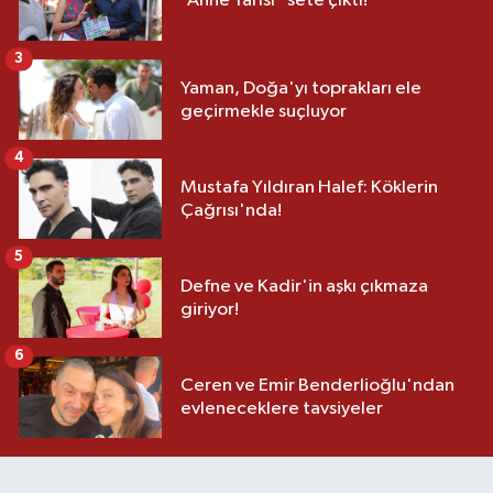
“Anne Yarısı” sete çıktı!
3
Yaman, Doğa'yı toprakları ele
geçirmekle suçluyor
4
Mustafa Yıldıran Halef: Köklerin
Çağrısı'nda!
5
Defne ve Kadir'in aşkı çıkmaza
giriyor!
6
Ceren ve Emir Benderlioğlu'ndan
evleneceklere tavsiyeler