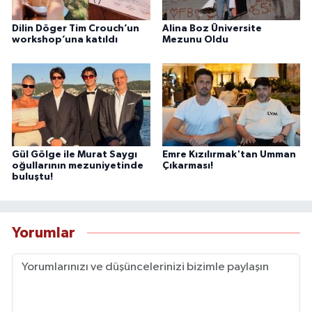
Dilin Döger Tim Crouch’un
Alina Boz Üniversite
workshop’una katıldı
Mezunu Oldu
Gül Gölge ile Murat Saygı
Emre Kızılırmak'tan Umman
oğullarının mezuniyetinde
Çıkarması!
buluştu!
Yorumlar