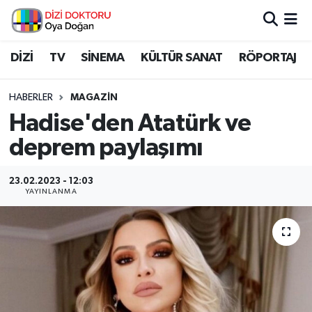
İstanbul Nöbetçi Eczaneler
DİZİ
TV
SİNEMA
KÜLTÜR SANAT
RÖPORTAJ
İstanbul Hava Durumu
HABERLER
MAGAZİN
Hadise'den Atatürk ve
İstanbul Namaz Vakitleri
deprem paylaşımı
İstanbul Trafik Yoğunluk Haritası
23.02.2023 - 12:03
YAYINLANMA
Süper Lig Puan Durumu ve Fikstür
Tüm Manşetler
Son Dakika Haberleri
Haber Arşivi