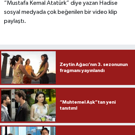
“Mustafa Kemal Atatürk” diye yazan Hadise
sosyal medyada çok beğenilen bir video klip
paylaştı.
Zeytin Ağacı’nın 3. sezonunun
fragmanı yayınlandı
“Muhtemel Aşk”tan yeni
tanıtım!