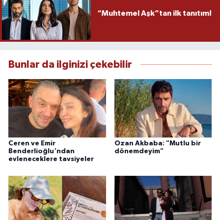
“Muhtemel Aşk”tan ilk tanıtım!
Bunlar da ilginizi çekebilir
Ceren ve Emir
Ozan Akbaba: "Mutlu bir
Benderlioğlu'ndan
dönemdeyim"
evleneceklere tavsiyeler