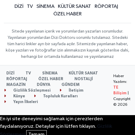
DİZİ
TV
SİNEMA
KÜLTÜR SANAT
RÖPORTAJ
ÖZEL HABER
Sitede yayınlanan içerik ve yorumlardan yazarları sorumludur.
Yayınlanan yorumlardan Dizi Doktoru sorumlu tutulamaz. Sitedeki
tüm harici linkler ayrı bir sayfada açılır. Sitemizde yayınlanan haber,
köşe yazıları ve fotoğraflar izin alınmaksızın kaynak gösterilse dahi,
herhangi bir ortamda kullanılamaz ve yayınlanamaz
DİZİ
TV
SİNEMA
KÜLTÜR SANAT
Haber
RÖPORTAJ
ÖZEL HABER
NOSTALJİ
Yazılımı:
MAGAZİN
DÜNYA
GÜNDEM
TE
Gizlilik Sözleşmesi
İletişim
Bilişim
|
Künye
Topluluk Kuralları
Copyright
Yayın İlkeleri
© 2026
En iyi site deneyimi sağlamak için çerezlerden
faydalanıyoruz. Detaylar için lütfen tıklayın.
Gizlilik
Sözleşmesi
Tamam