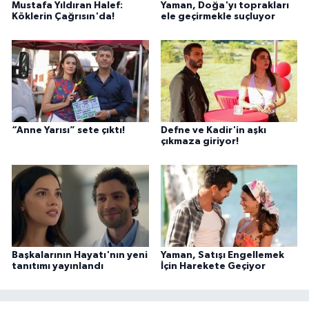
Mustafa Yıldıran Halef:
Yaman, Doğa'yı toprakları
Köklerin Çağrısın'da!
ele geçirmekle suçluyor
“Anne Yarısı” sete çıktı!
Defne ve Kadir'in aşkı
çıkmaza giriyor!
Başkalarının Hayatı'nın yeni
Yaman, Satışı Engellemek
tanıtımı yayınlandı
İçin Harekete Geçiyor