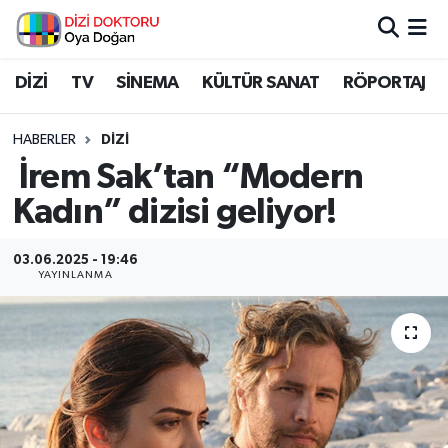
İstanbul Nöbetçi Eczaneler
DİZİ
TV
SİNEMA
KÜLTÜR SANAT
RÖPORTAJ
İstanbul Hava Durumu
HABERLER
DİZİ
İrem Sak’tan “Modern
İstanbul Namaz Vakitleri
Kadın” dizisi geliyor!
İstanbul Trafik Yoğunluk Haritası
03.06.2025 - 19:46
YAYINLANMA
Süper Lig Puan Durumu ve Fikstür
Tüm Manşetler
Son Dakika Haberleri
Haber Arşivi