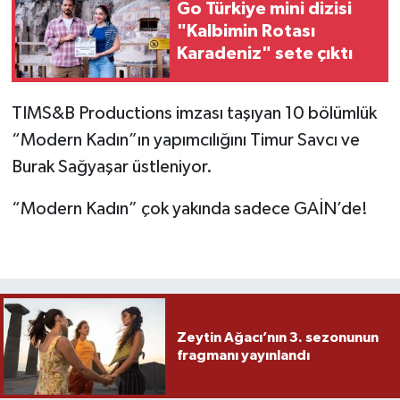
Go Türkiye mini dizisi
"Kalbimin Rotası
Karadeniz" sete çıktı
TIMS&B Productions imzası taşıyan 10 bölümlük
“Modern Kadın”ın yapımcılığını Timur Savcı ve
Burak Sağyaşar üstleniyor.
“Modern Kadın” çok yakında sadece GAİN’de!
Zeytin Ağacı’nın 3. sezonunun
fragmanı yayınlandı