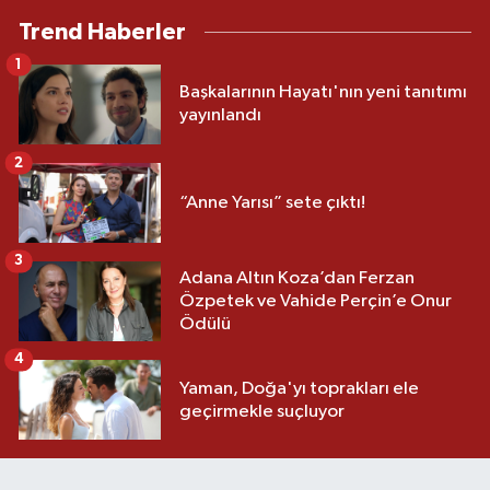
Trend Haberler
1
Başkalarının Hayatı'nın yeni tanıtımı
yayınlandı
2
“Anne Yarısı” sete çıktı!
3
Adana Altın Koza’dan Ferzan
Özpetek ve Vahide Perçin’e Onur
Ödülü
4
Yaman, Doğa'yı toprakları ele
geçirmekle suçluyor