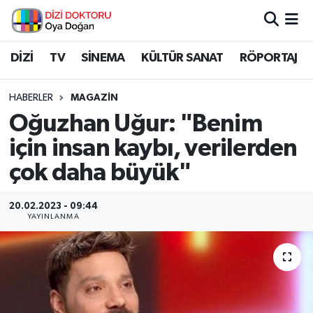
İstanbul Nöbetçi Eczaneler
DİZİ
TV
SİNEMA
KÜLTÜR SANAT
RÖPORTAJ
İstanbul Hava Durumu
HABERLER
MAGAZİN
Oğuzhan Uğur: "Benim
İstanbul Namaz Vakitleri
için insan kaybı, verilerden
İstanbul Trafik Yoğunluk Haritası
çok daha büyük"
Süper Lig Puan Durumu ve Fikstür
20.02.2023 - 09:44
YAYINLANMA
Tüm Manşetler
Son Dakika Haberleri
Haber Arşivi