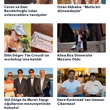
Ceren ve Emir
Ozan Akbaba: "Mutlu bir
Benderlioğlu'ndan
dönemdeyim"
evleneceklere tavsiyeler
Dilin Döger Tim Crouch’un
Alina Boz Üniversite
workshop’una katıldı
Mezunu Oldu
Gül Gölge ile Murat Saygı
Emre Kızılırmak'tan Umman
oğullarının mezuniyetinde
Çıkarması!
buluştu!