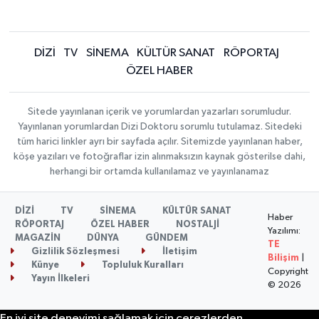
DİZİ
TV
SİNEMA
KÜLTÜR SANAT
RÖPORTAJ
ÖZEL HABER
Sitede yayınlanan içerik ve yorumlardan yazarları sorumludur.
Yayınlanan yorumlardan Dizi Doktoru sorumlu tutulamaz. Sitedeki
tüm harici linkler ayrı bir sayfada açılır. Sitemizde yayınlanan haber,
köşe yazıları ve fotoğraflar izin alınmaksızın kaynak gösterilse dahi,
herhangi bir ortamda kullanılamaz ve yayınlanamaz
DİZİ
TV
SİNEMA
KÜLTÜR SANAT
Haber
RÖPORTAJ
ÖZEL HABER
NOSTALJİ
Yazılımı:
MAGAZİN
DÜNYA
GÜNDEM
TE
Gizlilik Sözleşmesi
İletişim
Bilişim
|
Künye
Topluluk Kuralları
Copyright
Yayın İlkeleri
© 2026
En iyi site deneyimi sağlamak için çerezlerden