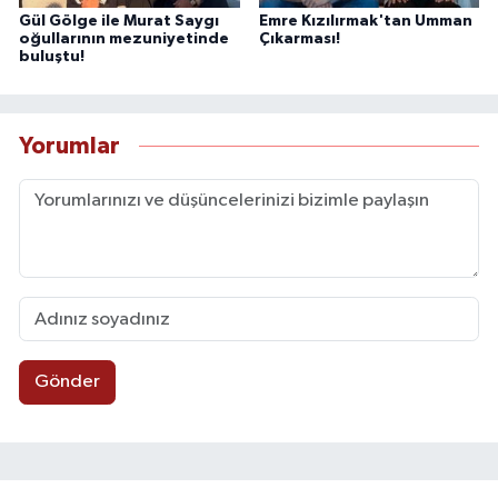
Gül Gölge ile Murat Saygı
Emre Kızılırmak'tan Umman
oğullarının mezuniyetinde
Çıkarması!
buluştu!
Yorumlar
Gönder