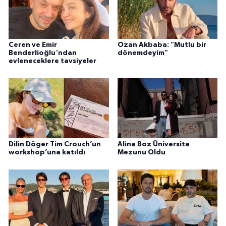
Ceren ve Emir
Ozan Akbaba: "Mutlu bir
Benderlioğlu'ndan
dönemdeyim"
evleneceklere tavsiyeler
Dilin Döger Tim Crouch’un
Alina Boz Üniversite
workshop’una katıldı
Mezunu Oldu