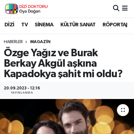
İstanbul Nöbetçi Eczaneler
DİZİ
TV
SİNEMA
KÜLTÜR SANAT
RÖPORTAJ
İstanbul Hava Durumu
HABERLER
MAGAZİN
Özge Yağız ve Burak
İstanbul Namaz Vakitleri
Berkay Akgül aşkına
İstanbul Trafik Yoğunluk Haritası
Kapadokya şahit mi oldu?
Süper Lig Puan Durumu ve Fikstür
20.09.2023 - 12:16
YAYINLANMA
Tüm Manşetler
Son Dakika Haberleri
Haber Arşivi