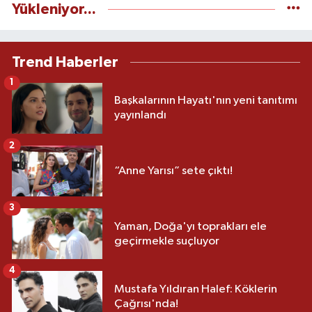
Yükleniyor...
Trend Haberler
1
Başkalarının Hayatı'nın yeni tanıtımı
yayınlandı
2
“Anne Yarısı” sete çıktı!
3
Yaman, Doğa'yı toprakları ele
geçirmekle suçluyor
4
Mustafa Yıldıran Halef: Köklerin
Çağrısı'nda!