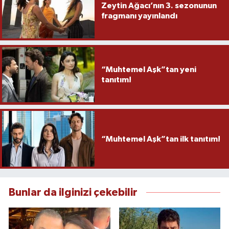
Zeytin Ağacı’nın 3. sezonunun
fragmanı yayınlandı
“Muhtemel Aşk”tan yeni
tanıtım!
“Muhtemel Aşk”tan ilk tanıtım!
Bunlar da ilginizi çekebilir