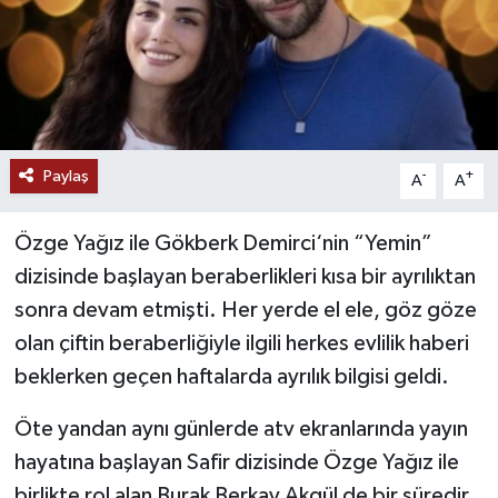
Paylaş
-
+
A
A
Özge Yağız ile Gökberk Demirci‘nin “Yemin”
dizisinde başlayan beraberlikleri kısa bir ayrılıktan
sonra devam etmişti. Her yerde el ele, göz göze
olan çiftin beraberliğiyle ilgili herkes evlilik haberi
beklerken geçen haftalarda ayrılık bilgisi geldi.
Öte yandan aynı günlerde atv ekranlarında yayın
hayatına başlayan Safir dizisinde Özge Yağız ile
birlikte rol alan Burak Berkay Akgül de bir süredir