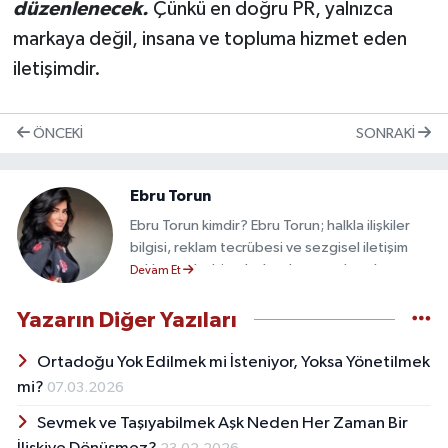
düzenlenecek.
Çünkü en doğru PR, yalnızca
markaya değil, insana ve topluma hizmet eden
iletişimdir.
ÖNCEKI
SONRAKI
Ebru Torun
Ebru Torun kimdir? Ebru Torun; halkla ilişkiler
bilgisi, reklam tecrübesi ve sezgisel iletişim
yaklaşımıyla, birçok ulusal ve yerel markanın
Devam Et
stratejik yolculuğuna eşlik etmiş bir entegre
iletişim danışmanıdır. Markaların sadece
Yazarın Diğer Yazıları
görünmesini değil, hatırlanmasını ve güvenilir
bir bağ kurmasını hedefleyen yaklaşımıyla;
Ortadoğu Yok Edilmek mi İsteniyor, Yoksa Yönetilmek
kurumsal kimlik oluşturmaktan PR
mi?
07.03.2026
planlamalarına, reklam kampanyalarından
Sevmek ve Taşıyabilmek Aşk Neden Her Zaman Bir
medya ilişkilerine kadar tüm iletişim sürecini bir
bütün olarak ele alır. Her markanın ihtiyacına