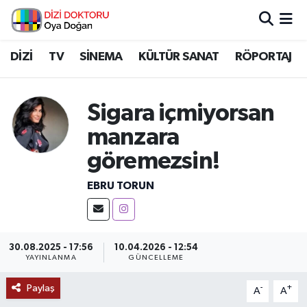
İstanbul Nöbetçi Eczaneler
DİZİ
TV
SİNEMA
KÜLTÜR SANAT
RÖPORTAJ
İstanbul Hava Durumu
Sigara içmiyorsan
İstanbul Namaz Vakitleri
manzara
göremezsin!
İstanbul Trafik Yoğunluk Haritası
EBRU TORUN
Süper Lig Puan Durumu ve Fikstür
Tüm Manşetler
30.08.2025 - 17:56
10.04.2026 - 12:54
YAYINLANMA
GÜNCELLEME
Son Dakika Haberleri
Paylaş
-
+
A
A
Haber Arşivi