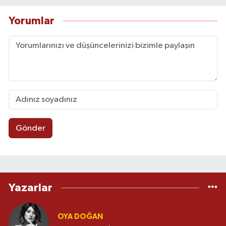
iletişimin görünmeyen yüzünü, markaların iç
sesini ve sektörün nabzını kendi diliyle
Yorumlar
yorumlayacak. Bu sayfalarda yalnızca bir
danışmanın deneyimini değil, her hafta gelişen
bir bakış açısını, yeni stratejik okumaları ve
farkındalık dolu satırları bulacaksınız. Ebru
Torun bu köşede, iletişim dünyasını birlikte
yeniden anlamlandırmak için yazmaya devam
edecek.
Gönder
Yazarlar
OYA DOĞAN