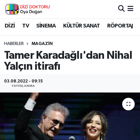
İstanbul Nöbetçi Eczaneler
DİZİ
TV
SİNEMA
KÜLTÜR SANAT
RÖPORTAJ
İstanbul Hava Durumu
HABERLER
MAGAZİN
Tamer Karadağlı'dan Nihal
İstanbul Namaz Vakitleri
Yalçın itirafı
İstanbul Trafik Yoğunluk Haritası
03.08.2022 - 09:15
YAYINLANMA
Süper Lig Puan Durumu ve Fikstür
Tüm Manşetler
Son Dakika Haberleri
Haber Arşivi