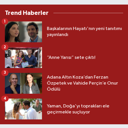
Trend Haberler
1
Başkalarının Hayatı'nın yeni tanıtımı
yayınlandı
2
“Anne Yarısı” sete çıktı!
3
Adana Altın Koza’dan Ferzan
Özpetek ve Vahide Perçin’e Onur
Ödülü
4
Yaman, Doğa'yı toprakları ele
geçirmekle suçluyor