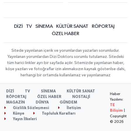
DİZİ
TV
SİNEMA
KÜLTÜR SANAT
RÖPORTAJ
ÖZEL HABER
Sitede yayınlanan içerik ve yorumlardan yazarları sorumludur.
Yayınlanan yorumlardan Dizi Doktoru sorumlu tutulamaz. Sitedeki
tüm harici linkler ayrı bir sayfada açılır. Sitemizde yayınlanan haber,
köşe yazıları ve fotoğraflar izin alınmaksızın kaynak gösterilse dahi,
herhangi bir ortamda kullanılamaz ve yayınlanamaz
DİZİ
TV
SİNEMA
KÜLTÜR SANAT
Haber
RÖPORTAJ
ÖZEL HABER
NOSTALJİ
Yazılımı:
MAGAZİN
DÜNYA
GÜNDEM
TE
Gizlilik Sözleşmesi
İletişim
Bilişim
|
Künye
Topluluk Kuralları
Copyright
Yayın İlkeleri
© 2026