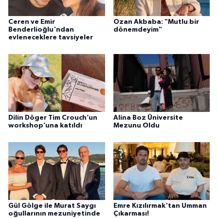
Ceren ve Emir
Ozan Akbaba: "Mutlu bir
Benderlioğlu'ndan
dönemdeyim"
evleneceklere tavsiyeler
Dilin Döger Tim Crouch’un
Alina Boz Üniversite
workshop’una katıldı
Mezunu Oldu
Gül Gölge ile Murat Saygı
Emre Kızılırmak'tan Umman
oğullarının mezuniyetinde
Çıkarması!