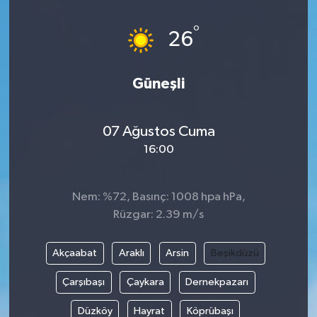
°
26
Güneşli
07 Ağustos Cuma
16:00
Nem: %72, Basınç: 1008 hpa hPa,
Rüzgar: 2.39 m/s
Akçaabat
Araklı
Arsin
Beşikdüzü
Çarşıbaşı
Çaykara
Dernekpazarı
Düzköy
Hayrat
Köprübaşı