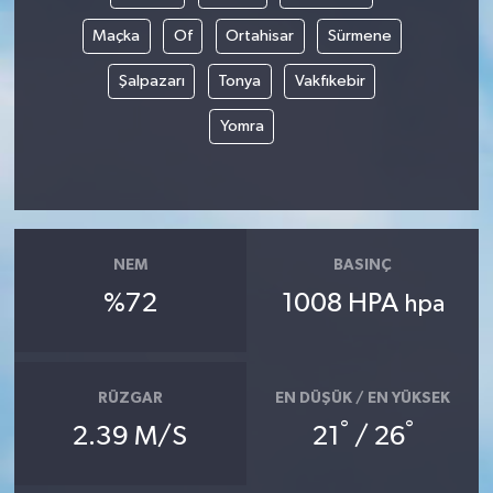
Maçka
Of
Ortahisar
Sürmene
Şalpazarı
Tonya
Vakfıkebir
Yomra
NEM
BASINÇ
%72
1008 HPA
hpa
RÜZGAR
EN DÜŞÜK / EN YÜKSEK
°
°
2.39 M/S
21
/ 26