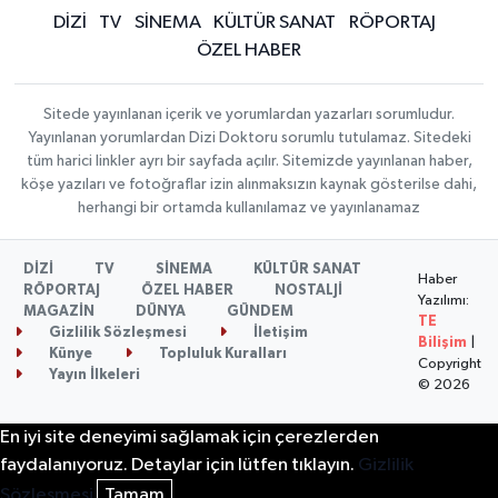
DİZİ
TV
SİNEMA
KÜLTÜR SANAT
RÖPORTAJ
ÖZEL HABER
Sitede yayınlanan içerik ve yorumlardan yazarları sorumludur.
Yayınlanan yorumlardan Dizi Doktoru sorumlu tutulamaz. Sitedeki
tüm harici linkler ayrı bir sayfada açılır. Sitemizde yayınlanan haber,
köşe yazıları ve fotoğraflar izin alınmaksızın kaynak gösterilse dahi,
herhangi bir ortamda kullanılamaz ve yayınlanamaz
DİZİ
TV
SİNEMA
KÜLTÜR SANAT
Haber
RÖPORTAJ
ÖZEL HABER
NOSTALJİ
Yazılımı:
MAGAZİN
DÜNYA
GÜNDEM
TE
Gizlilik Sözleşmesi
İletişim
Bilişim
|
Künye
Topluluk Kuralları
Copyright
Yayın İlkeleri
© 2026
En iyi site deneyimi sağlamak için çerezlerden
faydalanıyoruz. Detaylar için lütfen tıklayın.
Gizlilik
Sözleşmesi
Tamam