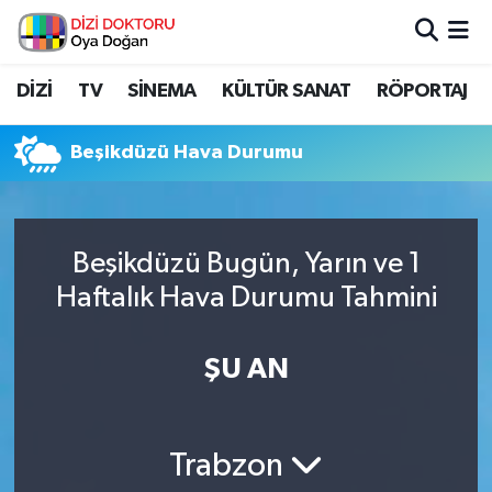
İstanbul Nöbetçi Eczaneler
DİZİ
TV
SİNEMA
KÜLTÜR SANAT
RÖPORTAJ
İstanbul Hava Durumu
Beşikdüzü Hava Durumu
İstanbul Namaz Vakitleri
İstanbul Trafik Yoğunluk Haritası
Beşikdüzü Bugün, Yarın ve 1
Haftalık Hava Durumu Tahmini
Süper Lig Puan Durumu ve Fikstür
Tüm Manşetler
ŞU AN
Son Dakika Haberleri
Trabzon
Haber Arşivi