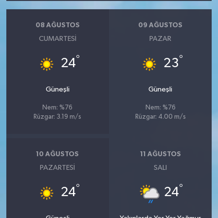
08 AĞUSTOS
09 AĞUSTOS
CUMARTESI
PAZAR
°
°
24
23
Güneşli
Güneşli
Nem: %76
Nem: %76
Rüzgar: 3.19 m/s
Rüzgar: 4.00 m/s
10 AĞUSTOS
11 AĞUSTOS
PAZARTESI
SALI
°
°
24
24