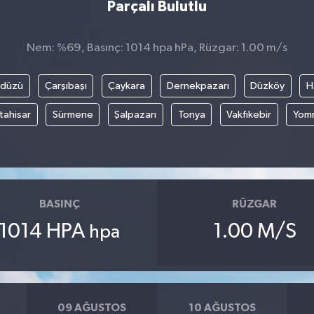
Parçalı Bulutlu
Nem: %69, Basınç: 1014 hpa hPa, Rüzgar: 1.00 m/s
kdüzü
Çarşıbaşı
Çaykara
Dernekpazarı
Düzköy
H
tahisar
Sürmene
Şalpazarı
Tonya
Vakfıkebir
Yom
BASINÇ
RÜZGAR
1014 HPA
1.00 M/S
hpa
09 AĞUSTOS
10 AĞUSTOS