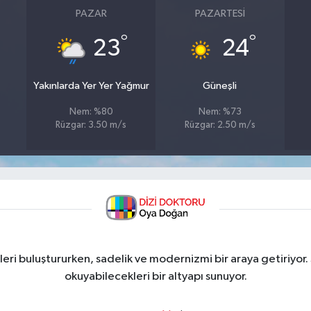
PAZAR
PAZARTESI
°
°
23
24
Yakınlarda Yer Yer Yağmur
Güneşli
Nem: %80
Nem: %73
Rüzgar: 3.50 m/s
Rüzgar: 2.50 m/s
ri buluştururken, sadelik ve modernizmi bir araya getiriyor.
okuyabilecekleri bir altyapı sunuyor.