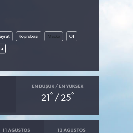
ayrat
Köprübaşı
Maçka
Of
ra
EN DÜŞÜK / EN YÜKSEK
°
°
21
/ 25
11 AĞUSTOS
12 AĞUSTOS