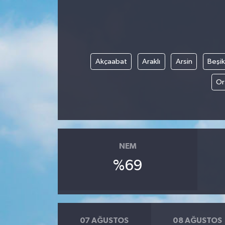
Akçaabat
Araklı
Arsin
Beşi
Or
NEM
%69
07 AĞUSTOS
08 AĞUSTOS