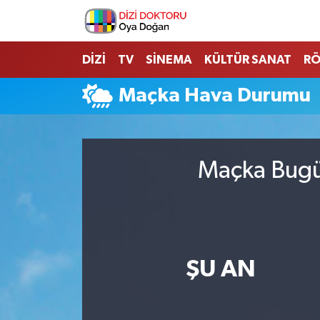
İstanbul Nöbetçi Eczaneler
DİZİ
TV
SİNEMA
KÜLTÜR SANAT
RÖ
İstanbul Hava Durumu
Maçka Hava Durumu
İstanbul Namaz Vakitleri
İstanbul Trafik Yoğunluk Haritası
Maçka Bugün
Süper Lig Puan Durumu ve Fikstür
Tüm Manşetler
ŞU AN
Son Dakika Haberleri
Haber Arşivi