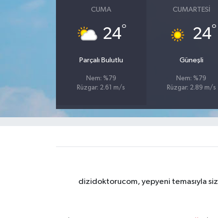
CUMA
CUMARTESI
°
°
24
24
Parçalı Bulutlu
Güneşli
Nem: %79
Nem: %79
Rüzgar: 2.61 m/s
Rüzgar: 2.89 m/s
dizidoktorucom, yepyeni temasıyla sizle