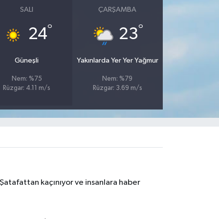
SALI
ÇARŞAMBA
°
°
24
23
Güneşli
Yakınlarda Yer Yer Yağmur
Nem: %75
Nem: %79
Rüzgar: 4.11 m/s
Rüzgar: 3.69 m/s
 Şatafattan kaçınıyor ve insanlara haber