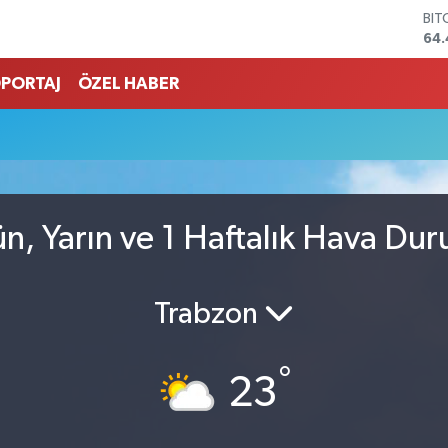
BIT
64.
DO
47,
PORTAJ
ÖZEL HABER
EU
55,
STE
64
GRA
652
BİS
, Yarın ve 1 Haftalık Hava Du
13.
Trabzon
°
23