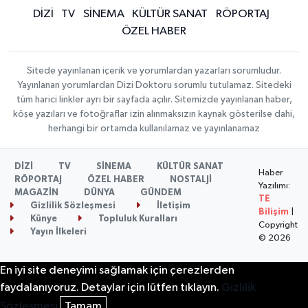
DİZİ
TV
SİNEMA
KÜLTÜR SANAT
RÖPORTAJ
ÖZEL HABER
Sitede yayınlanan içerik ve yorumlardan yazarları sorumludur.
Yayınlanan yorumlardan Dizi Doktoru sorumlu tutulamaz. Sitedeki
tüm harici linkler ayrı bir sayfada açılır. Sitemizde yayınlanan haber,
köşe yazıları ve fotoğraflar izin alınmaksızın kaynak gösterilse dahi,
herhangi bir ortamda kullanılamaz ve yayınlanamaz
DİZİ
TV
SİNEMA
KÜLTÜR SANAT
Haber
RÖPORTAJ
ÖZEL HABER
NOSTALJİ
Yazılımı:
MAGAZİN
DÜNYA
GÜNDEM
TE
Gizlilik Sözleşmesi
İletişim
Bilişim
|
Künye
Topluluk Kuralları
Copyright
Yayın İlkeleri
© 2026
En iyi site deneyimi sağlamak için çerezlerden
faydalanıyoruz. Detaylar için lütfen tıklayın.
Gizlilik
Sözleşmesi
Tamam