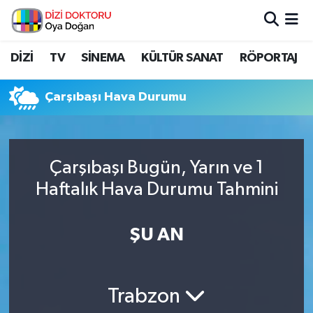
İstanbul Nöbetçi Eczaneler
DİZİ
TV
SİNEMA
KÜLTÜR SANAT
RÖPORTAJ
İstanbul Hava Durumu
Çarşıbaşı Hava Durumu
İstanbul Namaz Vakitleri
İstanbul Trafik Yoğunluk Haritası
Çarşıbaşı Bugün, Yarın ve 1
Haftalık Hava Durumu Tahmini
Süper Lig Puan Durumu ve Fikstür
Tüm Manşetler
ŞU AN
Son Dakika Haberleri
Trabzon
Haber Arşivi