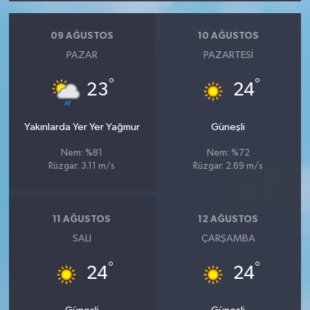
09 AĞUSTOS
10 AĞUSTOS
PAZAR
PAZARTESI
°
°
23
24
Yakınlarda Yer Yer Yağmur
Güneşli
Nem: %81
Nem: %72
Rüzgar: 3.11 m/s
Rüzgar: 2.69 m/s
11 AĞUSTOS
12 AĞUSTOS
SALI
ÇARŞAMBA
°
°
24
24