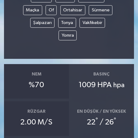
Maçka
Of
Ortahisar
Sürmene
Şalpazarı
Tonya
Vakfıkebir
Yomra
NEM
BASINÇ
%70
1009 HPA
hpa
RÜZGAR
EN DÜŞÜK / EN YÜKSEK
°
°
2.00 M/S
22
/ 26