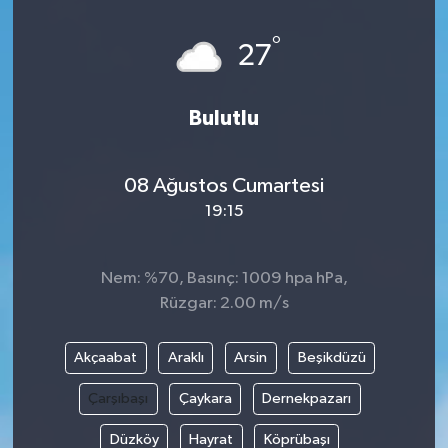
°
27
Bulutlu
08 Ağustos Cumartesi
19:15
Nem: %70, Basınç: 1009 hpa hPa,
Rüzgar: 2.00 m/s
Akçaabat
Araklı
Arsin
Beşikdüzü
Çarşıbaşı
Çaykara
Dernekpazarı
Düzköy
Hayrat
Köprübaşı