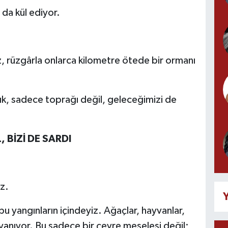
 da kül ediyor.
ız, rüzgârla onlarca kilometre ötede bir ormanı
lık, sadece toprağı değil, geleceğimizi de
 BİZİ DE SARDI
z.
Y
bu yangınların içindeyiz. Ağaçlar, hayvanlar,
yanıyor. Bu sadece bir çevre meselesi değil;