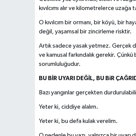
kıvılcımı alır ve kilometrelerce uzağa ta
O kıvılcım bir ormanı, bir köyü, bir hay
değil, yaşamsal bir zincirleme risktir.
Artık sadece yasak yetmez. Gerçek den
ve kamusal farkındalık gerekir. Çünkü b
sorumluluğudur.
BU BİR UYARI DEĞİL, BU BiR ÇAĞRI
Bazı yangınlar gerçekten durdurulabili
Yeter ki, ciddiye alalım.
Yeter ki, bu defa kulak verelim.
O nedenle bu yazı, yalnızca bir uyarı d