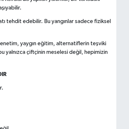
şıyabilir.
atı tehdit edebilir. Bu yangınlar sadece fiziksel
etim, yaygın eğitim, alternatiflerin teşviki
u yalnızca çiftçinin meselesi değil, hepimizin
DIR
r.
eğil.