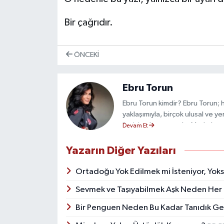
Bir çağrıdır.
ÖNCEKI
Ebru Torun
Ebru Torun kimdir? Ebru Torun; hal
yaklaşımıyla, birçok ulusal ve y
iletişim danışmanıdır. Markaları
Devam Et
bağ kurmasını hedefleyen yaklaş
reklam kampanyalarından medya il
Yazarın Diğer Yazıları
alır. Her markanın ihtiyacına gör
Halkla İlişkiler Müdürlüğü yapmı
Ortadoğu Yok Edilmek mi İsteniyor, Yok
sektörlerden markalara entegre
Sevmek ve Taşıyabilmek Aşk Neden Her 
İletişimde yalnızca taktik deği
yönetimi, içerik stratejisi ve 
Bir Penguen Neden Bu Kadar Tanıdık Ge
Yeditepe Üniversitesi Reklam ve 