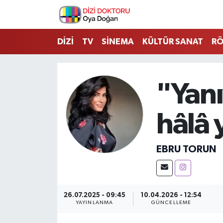
İstanbul Nöbetçi Eczaneler
DİZİ
TV
SİNEMA
KÜLTÜR SANAT
RÖ
İstanbul Hava Durumu
"Yan
İstanbul Namaz Vakitleri
hâlâ 
İstanbul Trafik Yoğunluk Haritası
Süper Lig Puan Durumu ve Fikstür
EBRU TORUN
Tüm Manşetler
Son Dakika Haberleri
26.07.2025 - 09:45
10.04.2026 - 12:54
YAYINLANMA
GÜNCELLEME
Haber Arşivi