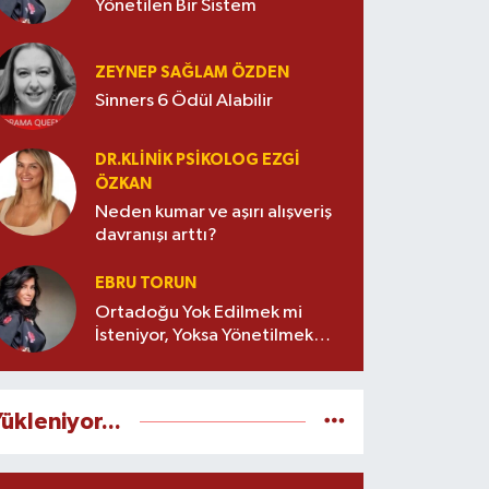
Yönetilen Bir Sistem
ZEYNEP SAĞLAM ÖZDEN
Sinners 6 Ödül Alabilir
DR.KLINIK PSIKOLOG EZGI
ÖZKAN
Neden kumar ve aşırı alışveriş
davranışı arttı?
EBRU TORUN
Ortadoğu Yok Edilmek mi
İsteniyor, Yoksa Yönetilmek
mi?
ükleniyor...