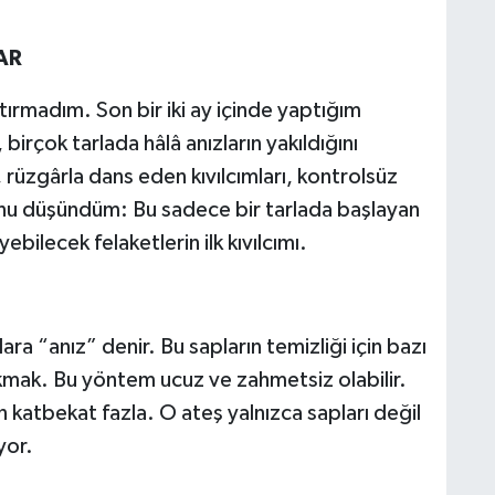
AR
ırmadım. Son bir iki ay içinde yaptığım
rçok tarlada hâlâ anızların yakıldığını
üzgârla dans eden kıvılcımları, kontrolsüz
şunu düşündüm: Bu sadece bir tarlada başlayan
bilecek felaketlerin ilk kıvılcımı.
ra “anız” denir. Bu sapların temizliği için bazı
yakmak. Bu yöntem ucuz ve zahmetsiz olabilir.
n katbekat fazla. O ateş yalnızca sapları değil
yor.