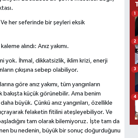
ktası.
1
 Ve her seferinde bir şeyleri eksik
2
n kaleme alındı: Anız yakımı.
yok. İhmal, dikkatsizlik, iklim krizi, enerji
nların çıkışına sebep olabiliyor.
3
arına göre anız yakımı, tüm yangınların
lk bakışta küçük görünebilir. Ama benim
4
daha büyük. Çünkü anız yangınları, özellikle
rayarak felaketin fitilini ateşleyebiliyor. Ve
şladığını tam olarak bilemiyoruz. İşte tam da
ünen bu nedenin, büyük bir sonuç doğurduğunu