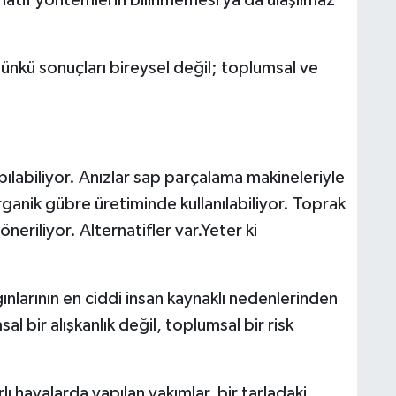
atif yöntemlerin bilinmemesi ya da ulaşılmaz
nkü sonuçları bireysel değil; toplumsal ve
ılabiliyor. Anızlar sap parçalama makineleriyle
ganik gübre üretiminde kullanılabiliyor. Toprak
öneriliyor. Alternatifler var.Yeter ki
larının en ciddi insan kaynaklı nedenlerinden
sal bir alışkanlık değil, toplumsal bir risk
lı havalarda yapılan yakımlar, bir tarladaki