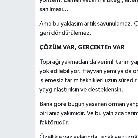
yöntem. Zaman kazanma isteği, altern
sanılması…
Ama bu yaklaşım artık savunulamaz. Çü
geri döndürülemez.
ÇÖZÜM VAR, GERÇEKTEn VAR
Toprağı yakmadan da verimli tarım yap
yok edilebiliyor. Hayvan yemi ya da or
işlemesiz tarım teknikleri uzun süredir 
yaygınlaştırılsın ve desteklensin.
Bana göre bugün yaşanan orman yangın
biri anız yakımıdır. Ve bu yalnızca tarım
faktörüdür.
Özellikle yaz aylarında, sıcak ve rüzgâr