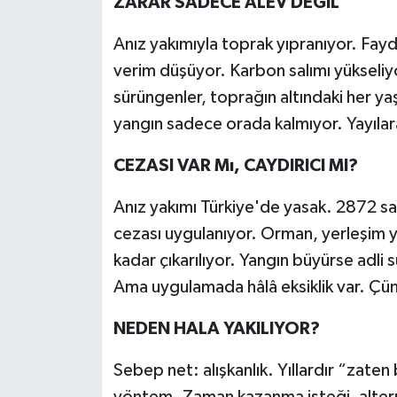
ZARAR SADECE ALEV DEĞİL
Anız yakımıyla toprak yıpranıyor. Fay
verim düşüyor. Karbon salımı yükseliyor
sürüngenler, toprağın altındaki her y
yangın sadece orada kalmıyor. Yayılara
CEZASI VAR Mı, CAYDIRICI MI?
Anız yakımı Türkiye'de yasak. 2872 sa
cezası uygulanıyor. Orman, yerleşim y
kadar çıkarılıyor. Yangın büyürse adli
Ama uygulamada hâlâ eksiklik var. Çü
NEDEN HALA YAKILIYOR?
Sebep net: alışkanlık. Yıllardır “zaten