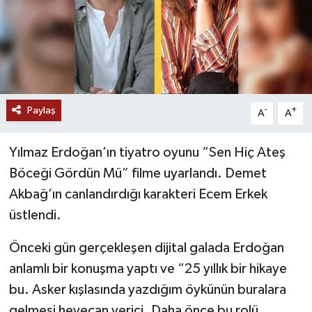
Paylaş
-
+
A
A
Yılmaz Erdoğan’ın tiyatro oyunu “Sen Hiç Ateş
Böceği Gördün Mü” filme uyarlandı. Demet
Akbağ’ın canlandırdığı karakteri Ecem Erkek
üstlendi.
Önceki gün gerçekleşen dijital galada Erdoğan
anlamlı bir konuşma yaptı ve “25 yıllık bir hikaye
bu. Asker kışlasında yazdığım öykünün buralara
gelmesi heyecan verici. Daha önce bu rolü