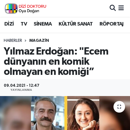
İstanbul Nöbetçi Eczaneler
DİZİ
TV
SİNEMA
KÜLTÜR SANAT
RÖPORTAJ
İstanbul Hava Durumu
HABERLER
MAGAZİN
Yılmaz Erdoğan: "Ecem
İstanbul Namaz Vakitleri
dünyanın en komik
İstanbul Trafik Yoğunluk Haritası
olmayan en komiği”
Süper Lig Puan Durumu ve Fikstür
09.04.2021 - 12:47
YAYINLANMA
Tüm Manşetler
Son Dakika Haberleri
Haber Arşivi