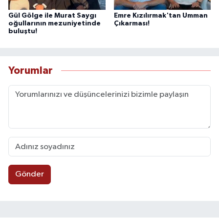
Gül Gölge ile Murat Saygı
Emre Kızılırmak'tan Umman
oğullarının mezuniyetinde
Çıkarması!
buluştu!
Yorumlar
Gönder