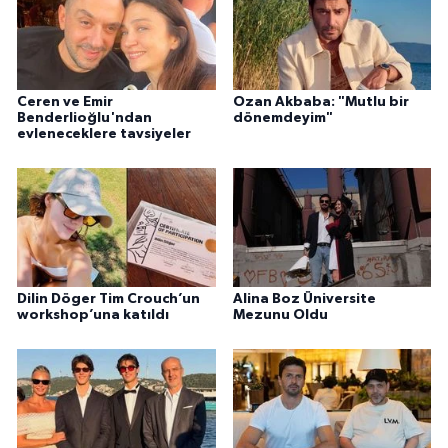
Ceren ve Emir
Ozan Akbaba: "Mutlu bir
Benderlioğlu'ndan
dönemdeyim"
evleneceklere tavsiyeler
Dilin Döger Tim Crouch’un
Alina Boz Üniversite
workshop’una katıldı
Mezunu Oldu