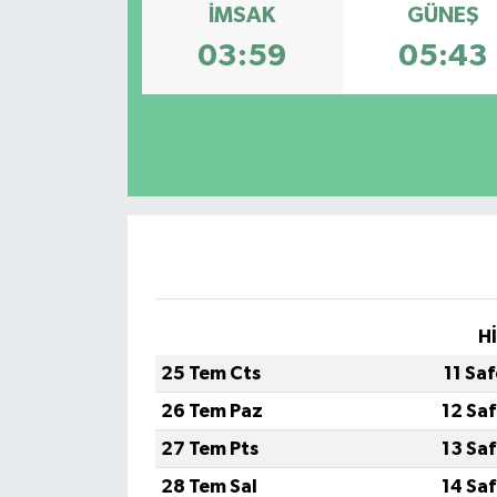
İMSAK
GÜNEŞ
03:59
05:43
H
25 Tem Cts
11 Sa
26 Tem Paz
12 Sa
27 Tem Pts
13 Sa
28 Tem Sal
14 Sa