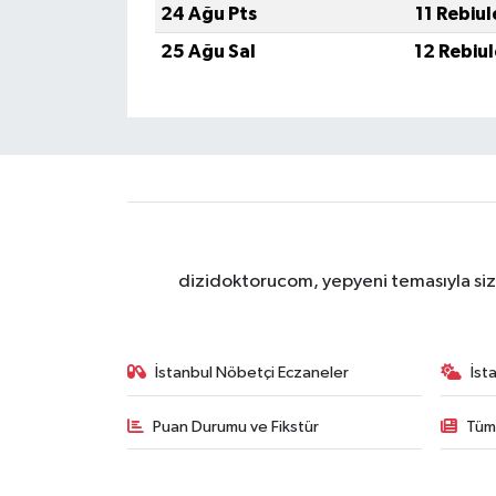
24 Ağu Pts
11 Rebiu
25 Ağu Sal
12 Rebiu
dizidoktorucom, yepyeni temasıyla sizle
İstanbul Nöbetçi Eczaneler
İst
Puan Durumu ve Fikstür
Tüm