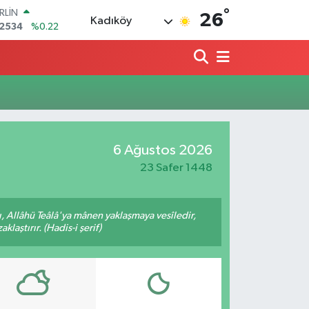
°
RLİN
26
Kadıköy
,2534
%0.22
M ALTIN
8.23
%0.39
T100
703
%0
COIN
475,47
%0.66
LAR
5971
%0.05
6 Ağustos 2026
RO
1336
%0.18
23 Safer 1448
 Allâhü Teâlâ'ya mânen yaklaşmaya vesîledir,
laştırır. (Hadis-i şerif)