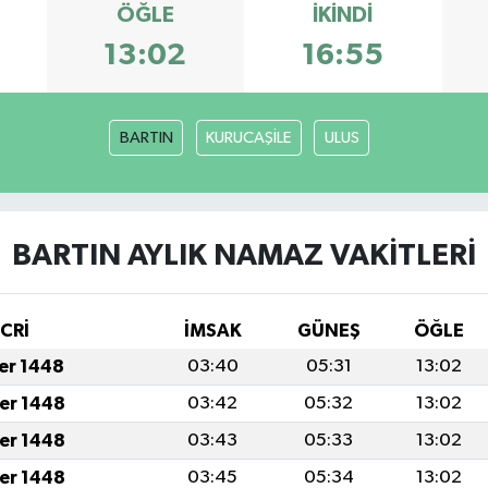
ÖĞLE
İKINDI
13:02
16:55
BARTIN
KURUCAŞİLE
ULUS
BARTIN AYLIK NAMAZ VAKITLERI
İCRİ
İMSAK
GÜNEŞ
ÖĞLE
fer 1448
03:40
05:31
13:02
fer 1448
03:42
05:32
13:02
fer 1448
03:43
05:33
13:02
fer 1448
03:45
05:34
13:02