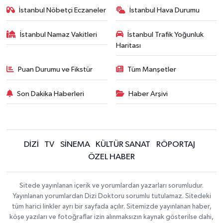
İstanbul Nöbetçi Eczaneler
İstanbul Hava Durumu
İstanbul Namaz Vakitleri
İstanbul Trafik Yoğunluk
Haritası
Puan Durumu ve Fikstür
Tüm Manşetler
Son Dakika Haberleri
Haber Arşivi
DİZİ
TV
SİNEMA
KÜLTÜR SANAT
RÖPORTAJ
ÖZEL HABER
Sitede yayınlanan içerik ve yorumlardan yazarları sorumludur.
Yayınlanan yorumlardan Dizi Doktoru sorumlu tutulamaz. Sitedeki
tüm harici linkler ayrı bir sayfada açılır. Sitemizde yayınlanan haber,
köşe yazıları ve fotoğraflar izin alınmaksızın kaynak gösterilse dahi,