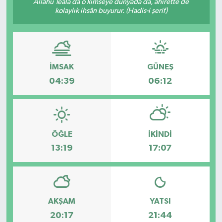
Allâhü Teâlâ da o kimseye dünyada da, âhirette de
kolaylık ihsân buyurur. (Hadis-i şerif)
İMSAK
GÜNEŞ
04:39
06:12
ÖĞLE
İKINDI
13:19
17:07
AKŞAM
YATSI
20:17
21:44