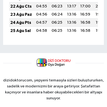
22 Ağu Cts
04:55
06:23
13:17
17:00
20:01
23 Ağu Paz
04:56
06:24
13:16
16:59
19:59
24 Ağu Pts
04:57
06:25
13:16
16:58
19:58
25 Ağu Sal
04:58
06:25
13:16
16:58
19:56
dizidoktorucom, yepyeni temasıyla sizleri buluştururken,
sadelik ve modernizmi bir araya getiriyor. Şatafattan
kaçınıyor ve insanlara haber okuyabilecekleri bir altyapı
sunuyor.