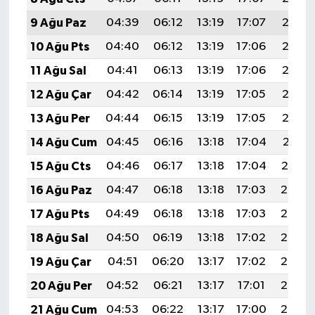
9 Ağu Paz
04:39
06:12
13:19
17:07
20:17
10 Ağu Pts
04:40
06:12
13:19
17:06
20:16
11 Ağu Sal
04:41
06:13
13:19
17:06
20:15
12 Ağu Çar
04:42
06:14
13:19
17:05
20:13
13 Ağu Per
04:44
06:15
13:19
17:05
20:12
14 Ağu Cum
04:45
06:16
13:18
17:04
20:11
15 Ağu Cts
04:46
06:17
13:18
17:04
20:10
16 Ağu Paz
04:47
06:18
13:18
17:03
20:08
17 Ağu Pts
04:49
06:18
13:18
17:03
20:07
18 Ağu Sal
04:50
06:19
13:18
17:02
20:06
19 Ağu Çar
04:51
06:20
13:17
17:02
20:05
20 Ağu Per
04:52
06:21
13:17
17:01
20:03
21 Ağu Cum
04:53
06:22
13:17
17:00
20:02