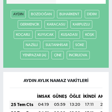
AYDIN
BOZDOĞAN
BUHARKENT
DİDİM
GERMENCİK
KARACASU
KARPUZLU
KOÇARLI
KUYUCAK
KUŞADASI
KÖŞK
NAZİLLİ
SULTANHİSAR
SÖKE
YENİPAZAR (A)
ÇİNE
İNCİRLİOVA
AYDIN AYLIK NAMAZ VAKITLERI
İMSAK
GÜNEŞ
ÖĞLE
İKINDI
AKŞA
25 Tem Cts
04:19
05:59
13:20
17:11
20:31