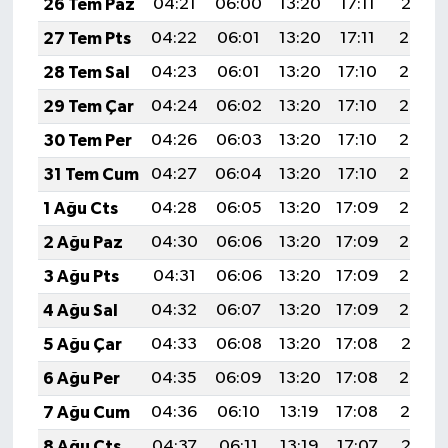
26 Tem Paz
04:21
06:00
13:20
17:11
20:31
27 Tem Pts
04:22
06:01
13:20
17:11
20:30
28 Tem Sal
04:23
06:01
13:20
17:10
20:29
29 Tem Çar
04:24
06:02
13:20
17:10
20:28
30 Tem Per
04:26
06:03
13:20
17:10
20:27
31 Tem Cum
04:27
06:04
13:20
17:10
20:26
1 Ağu Cts
04:28
06:05
13:20
17:09
20:25
2 Ağu Paz
04:30
06:06
13:20
17:09
20:24
3 Ağu Pts
04:31
06:06
13:20
17:09
20:23
4 Ağu Sal
04:32
06:07
13:20
17:09
20:22
5 Ağu Çar
04:33
06:08
13:20
17:08
20:21
6 Ağu Per
04:35
06:09
13:20
17:08
20:20
7 Ağu Cum
04:36
06:10
13:19
17:08
20:19
8 Ağu Cts
04:37
06:11
13:19
17:07
20:18