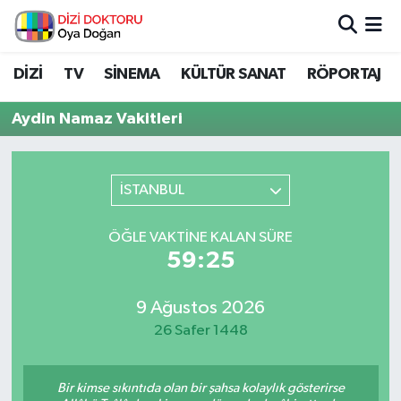
İstanbul Nöbetçi Eczaneler
DİZİ
TV
SİNEMA
KÜLTÜR SANAT
RÖPORTAJ
İstanbul Hava Durumu
Aydin Namaz Vakitleri
İstanbul Namaz Vakitleri
İSTANBUL
İstanbul Trafik Yoğunluk Haritası
ÖĞLE VAKTINE KALAN SÜRE
Süper Lig Puan Durumu ve Fikstür
59:25
Tüm Manşetler
9 Ağustos 2026
26 Safer 1448
Son Dakika Haberleri
Haber Arşivi
Bir kimse sıkıntıda olan bir şahsa kolaylık gösterirse