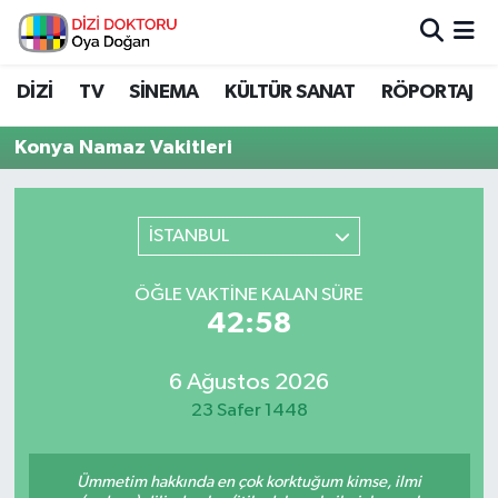
İstanbul Nöbetçi Eczaneler
DİZİ
TV
SİNEMA
KÜLTÜR SANAT
RÖPORTAJ
İstanbul Hava Durumu
Konya Namaz Vakitleri
İstanbul Namaz Vakitleri
İSTANBUL
İstanbul Trafik Yoğunluk Haritası
ÖĞLE VAKTINE KALAN SÜRE
Süper Lig Puan Durumu ve Fikstür
42:58
Tüm Manşetler
6 Ağustos 2026
23 Safer 1448
Son Dakika Haberleri
Haber Arşivi
Ümmetim hakkında en çok korktuğum kimse, ilmi