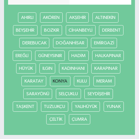
AHIRLI
AKÖREN
AKŞEHİR
ALTINEKİN
BEYŞEHİR
BOZKIR
CİHANBEYLİ
DERBENT
DEREBUCAK
DOĞANHİSAR
EMİRGAZİ
EREĞLİ
GÜNEYSINIR
HADİM
HALKAPINAR
HÜYÜK
ILGIN
KADINHANI
KARAPINAR
KARATAY
KONYA
KULU
MERAM
SARAYÖNÜ
SELÇUKLU
SEYDİŞEHİR
TAŞKENT
TUZLUKÇU
YALIHÜYÜK
YUNAK
ÇELTİK
ÇUMRA