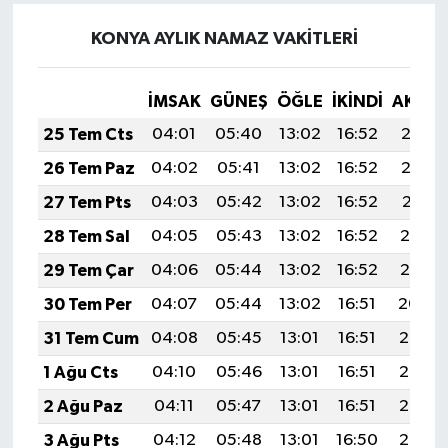
KONYA AYLIK NAMAZ VAKITLERI
İMSAK
GÜNEŞ
ÖĞLE
İKINDI
AKŞA
25 Tem Cts
04:01
05:40
13:02
16:52
20:13
26 Tem Paz
04:02
05:41
13:02
16:52
20:12
27 Tem Pts
04:03
05:42
13:02
16:52
20:11
28 Tem Sal
04:05
05:43
13:02
16:52
20:10
29 Tem Çar
04:06
05:44
13:02
16:52
20:10
30 Tem Per
04:07
05:44
13:02
16:51
20:09
31 Tem Cum
04:08
05:45
13:01
16:51
20:08
1 Ağu Cts
04:10
05:46
13:01
16:51
20:07
2 Ağu Paz
04:11
05:47
13:01
16:51
20:06
3 Ağu Pts
04:12
05:48
13:01
16:50
20:05