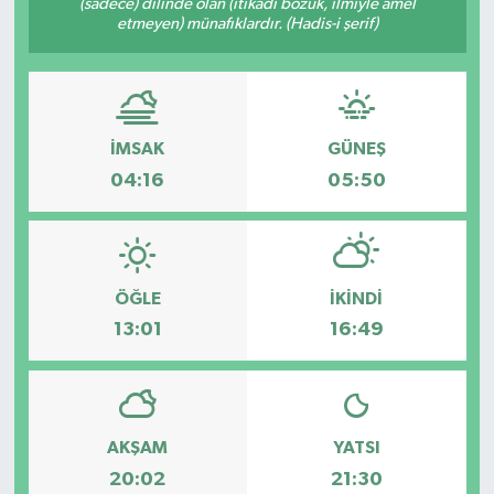
(sadece) dilinde olan (itikadı bozuk, ilmiyle amel
etmeyen) münafıklardır. (Hadis-i şerif)
İMSAK
GÜNEŞ
04:16
05:50
ÖĞLE
İKINDI
13:01
16:49
AKŞAM
YATSI
20:02
21:30