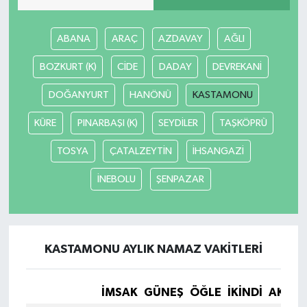
ABANA
ARAÇ
AZDAVAY
AĞLI
BOZKURT (K)
CİDE
DADAY
DEVREKANİ
DOĞANYURT
HANÖNÜ
KASTAMONU
KÜRE
PINARBAŞI (K)
SEYDİLER
TAŞKÖPRÜ
TOSYA
ÇATALZEYTİN
İHSANGAZİ
İNEBOLU
ŞENPAZAR
KASTAMONU AYLIK NAMAZ VAKITLERI
İMSAK
GÜNEŞ
ÖĞLE
İKINDI
AKŞA