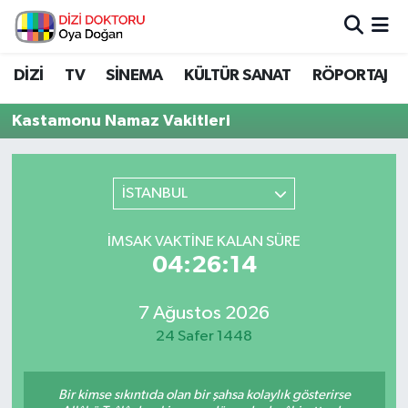
İstanbul Nöbetçi Eczaneler
DİZİ
TV
SİNEMA
KÜLTÜR SANAT
RÖPORTAJ
İstanbul Hava Durumu
Kastamonu Namaz Vakitleri
İstanbul Namaz Vakitleri
İSTANBUL
İstanbul Trafik Yoğunluk Haritası
İMSAK VAKTINE KALAN SÜRE
Süper Lig Puan Durumu ve Fikstür
04:26:14
Tüm Manşetler
7 Ağustos 2026
24 Safer 1448
Son Dakika Haberleri
Haber Arşivi
Bir kimse sıkıntıda olan bir şahsa kolaylık gösterirse