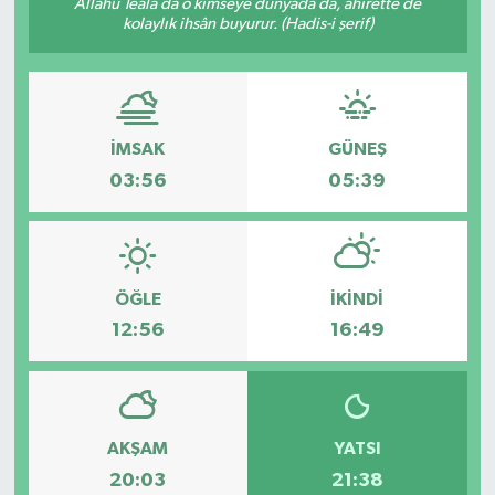
Allâhü Teâlâ da o kimseye dünyada da, âhirette de
kolaylık ihsân buyurur. (Hadis-i şerif)
İMSAK
GÜNEŞ
03:56
05:39
ÖĞLE
İKINDI
12:56
16:49
AKŞAM
YATSI
20:03
21:38