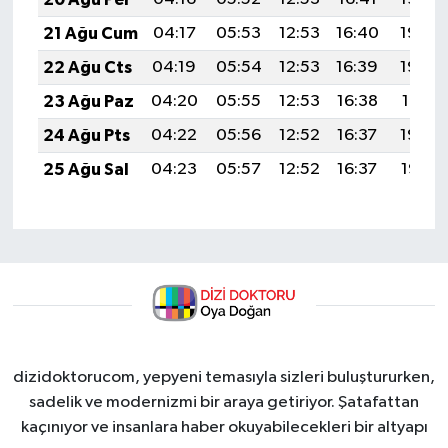
21 Ağu Cum
04:17
05:53
12:53
16:40
19:44
22 Ağu Cts
04:19
05:54
12:53
16:39
19:42
23 Ağu Paz
04:20
05:55
12:53
16:38
19:41
24 Ağu Pts
04:22
05:56
12:52
16:37
19:39
25 Ağu Sal
04:23
05:57
12:52
16:37
19:38
dizidoktorucom, yepyeni temasıyla sizleri buluştururken,
sadelik ve modernizmi bir araya getiriyor. Şatafattan
kaçınıyor ve insanlara haber okuyabilecekleri bir altyapı