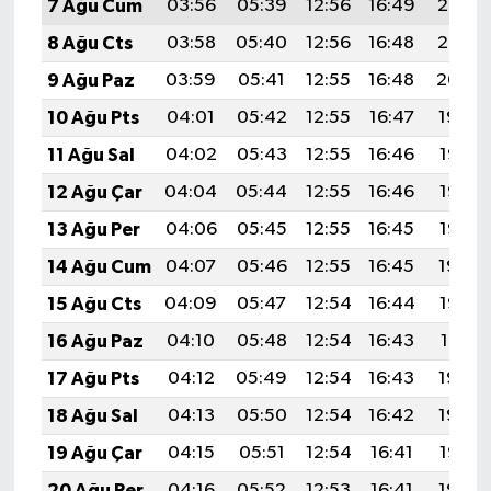
7 Ağu Cum
03:56
05:39
12:56
16:49
20:03
8 Ağu Cts
03:58
05:40
12:56
16:48
20:02
9 Ağu Paz
03:59
05:41
12:55
16:48
20:00
10 Ağu Pts
04:01
05:42
12:55
16:47
19:59
11 Ağu Sal
04:02
05:43
12:55
16:46
19:58
12 Ağu Çar
04:04
05:44
12:55
16:46
19:57
13 Ağu Per
04:06
05:45
12:55
16:45
19:55
14 Ağu Cum
04:07
05:46
12:55
16:45
19:54
15 Ağu Cts
04:09
05:47
12:54
16:44
19:52
16 Ağu Paz
04:10
05:48
12:54
16:43
19:51
17 Ağu Pts
04:12
05:49
12:54
16:43
19:50
18 Ağu Sal
04:13
05:50
12:54
16:42
19:48
19 Ağu Çar
04:15
05:51
12:54
16:41
19:47
20 Ağu Per
04:16
05:52
12:53
16:41
19:45