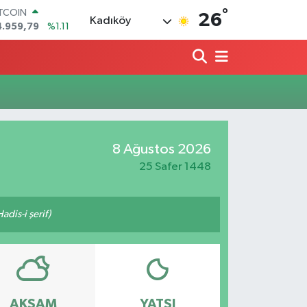
°
ITCOIN
26
Kadıköy
4.959,79
%1.11
OLAR
7,7436
%0.18
URO
5,2510
%0.32
TERLİN
4,4811
%0.38
RAM ALTIN
660.55
%0.03
8 Ağustos 2026
İST100
3.779
%-14
25 Safer 1448
adis-i şerif)
AKŞAM
YATSI