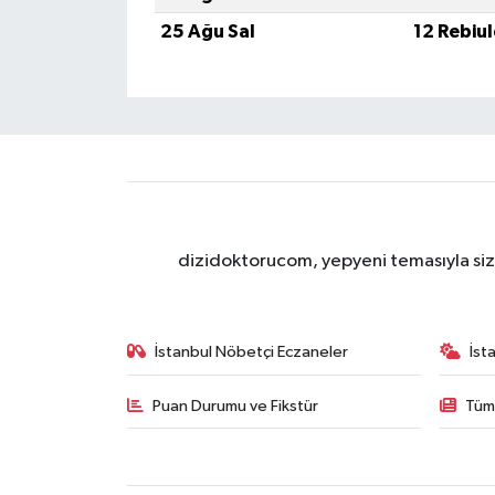
25 Ağu Sal
12 Rebiu
dizidoktorucom, yepyeni temasıyla sizle
İstanbul Nöbetçi Eczaneler
İst
Puan Durumu ve Fikstür
Tüm