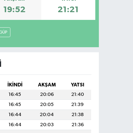
19:52
21:21
GÜP
I
İKINDI
AKŞAM
YATSI
16:45
20:06
21:40
16:45
20:05
21:39
16:44
20:04
21:38
16:44
20:03
21:36