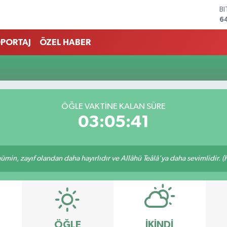
B
6
D
4
PORTAJ
ÖZEL HABER
E
5
S
6
G
6
ÖĞLE VAKTINE KALAN SÜRE
B
03:05:41
1
min, zayıf olandan daha hayırlıdır ve Allâhü Teâlâ'ya daha sevimlidir. (H
ÖĞLE
İKINDI