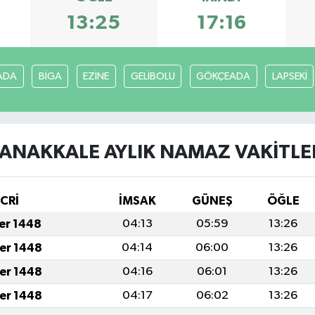
13:25
17:16
ADA
BİGA
EZİNE
GELİBOLU
GÖKÇEADA
LAPSEKİ
ANAKKALE AYLIK NAMAZ VAKITLE
İCRİ
İMSAK
GÜNEŞ
ÖĞLE
fer 1448
04:13
05:59
13:26
fer 1448
04:14
06:00
13:26
fer 1448
04:16
06:01
13:26
fer 1448
04:17
06:02
13:26