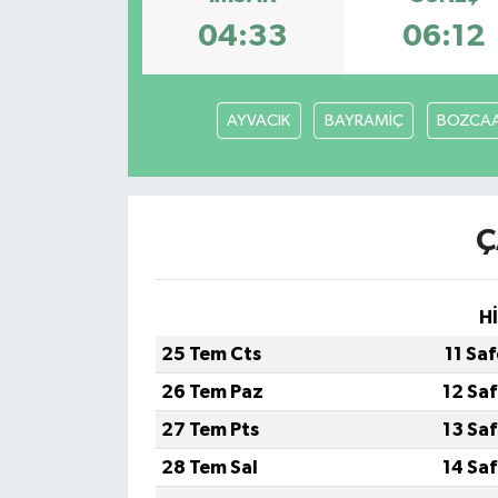
04:33
06:12
AYVACIK
BAYRAMİÇ
BOZCA
Ç
H
25 Tem Cts
11 Sa
26 Tem Paz
12 Sa
27 Tem Pts
13 Sa
28 Tem Sal
14 Sa