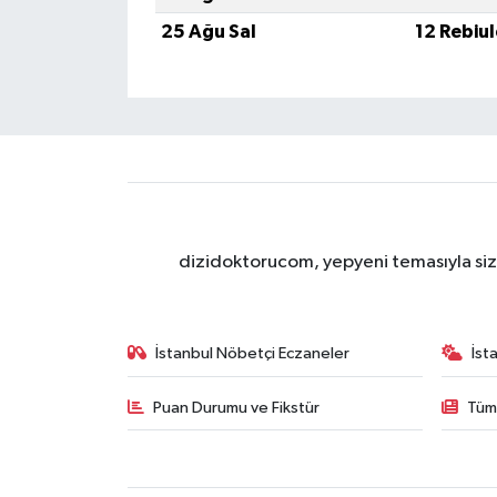
25 Ağu Sal
12 Rebiu
dizidoktorucom, yepyeni temasıyla sizle
İstanbul Nöbetçi Eczaneler
İst
Puan Durumu ve Fikstür
Tüm