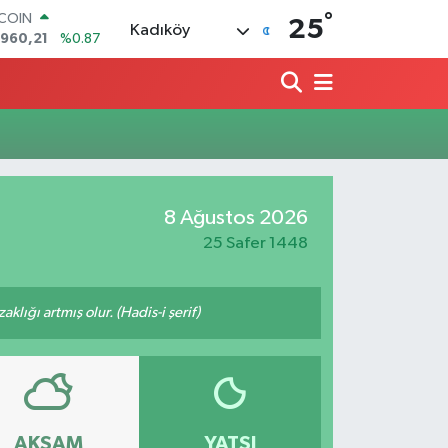
°
TCOIN
25
Kadıköy
.960,21
%0.87
LAR
,7436
%0.18
RO
,2510
%0.32
ERLİN
,4811
%0.38
AM ALTIN
48.99
%2.59
8 Ağustos 2026
ST100
.779
%-14
25 Safer 1448
lığı artmış olur. (Hadis-i şerif)
AKŞAM
YATSI