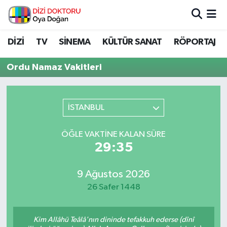
İstanbul Nöbetçi Eczaneler
DİZİ
TV
SİNEMA
KÜLTÜR SANAT
RÖPORTAJ
İstanbul Hava Durumu
Ordu Namaz Vakitleri
İstanbul Namaz Vakitleri
İSTANBUL
İstanbul Trafik Yoğunluk Haritası
ÖĞLE VAKTINE KALAN SÜRE
Süper Lig Puan Durumu ve Fikstür
29:35
Tüm Manşetler
9 Ağustos 2026
26 Safer 1448
Son Dakika Haberleri
Haber Arşivi
Kim Allâhü Teâlâ'nın dininde tefakkuh ederse (dînî