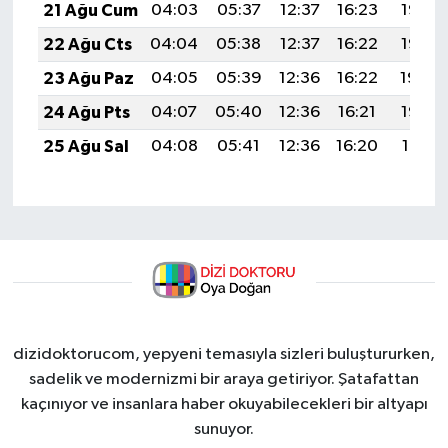
21 Ağu Cum
04:03
05:37
12:37
16:23
19:27
22 Ağu Cts
04:04
05:38
12:37
16:22
19:25
23 Ağu Paz
04:05
05:39
12:36
16:22
19:24
24 Ağu Pts
04:07
05:40
12:36
16:21
19:22
25 Ağu Sal
04:08
05:41
12:36
16:20
19:21
dizidoktorucom, yepyeni temasıyla sizleri buluştururken,
sadelik ve modernizmi bir araya getiriyor. Şatafattan
kaçınıyor ve insanlara haber okuyabilecekleri bir altyapı
sunuyor.