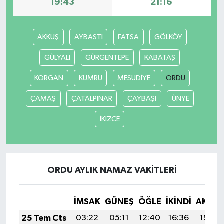
19:43
21:16
AKKUŞ
AYBASTI
FATSA
GÖLKÖY
GÜLYALI
GÜRGENTEPE
KABATAŞ
KORGAN
KUMRU
MESUDİYE
ORDU
ÇAMAŞ
ÇATALPINAR
ÇAYBAŞI
ÜNYE
İKİZCE
ORDU AYLIK NAMAZ VAKITLERI
İMSAK
GÜNEŞ
ÖĞLE
İKINDI
AKŞA
25 Tem Cts
03:22
05:11
12:40
16:36
19:59