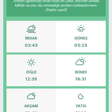
ilimleri öğrenirse) Allah Azze ve Celle, ona (her işinde)
kâfidir ve onu, hiç ummadığı yerden rızıklandırıverir.
(Hadis-i şerif)
İMSAK
GÜNEŞ
03:45
05:25
ÖĞLE
İKINDI
12:39
16:31
AKŞAM
YATSI