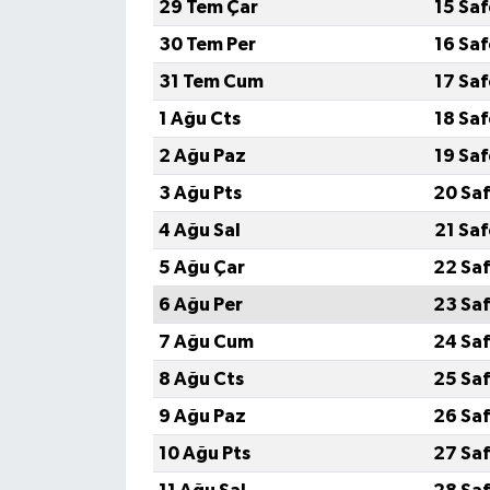
29 Tem Çar
15 Sa
30 Tem Per
16 Sa
31 Tem Cum
17 Sa
1 Ağu Cts
18 Sa
2 Ağu Paz
19 Sa
3 Ağu Pts
20 Saf
4 Ağu Sal
21 Sa
5 Ağu Çar
22 Saf
6 Ağu Per
23 Saf
7 Ağu Cum
24 Saf
8 Ağu Cts
25 Saf
9 Ağu Paz
26 Saf
10 Ağu Pts
27 Saf