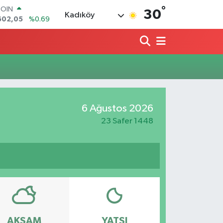
°
COIN
30
Kadıköy
602,05
%0.69
LAR
5986
%0.06
RO
0700
%0.1
RLİN
2438
%0.21
M ALTIN
8.23
%0.39
6 Ağustos 2026
T100
768
%48
23 Safer 1448
AKŞAM
YATSI