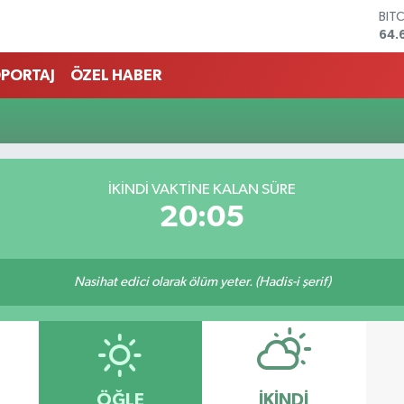
BIT
64.
DO
47,
PORTAJ
ÖZEL HABER
EU
55,
STE
64,
GRA
651
İKINDI VAKTINE KALAN SÜRE
BİS
20:05
13.
Nasihat edici olarak ölüm yeter. (Hadis-i şerif)
ÖĞLE
İKINDI