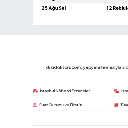
25 Ağu Sal
12 Rebiu
dizidoktorucom, yepyeni temasıyla sizle
İstanbul Nöbetçi Eczaneler
İst
Puan Durumu ve Fikstür
Tüm