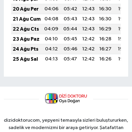
20 Ağu Per
04:06
05:42
12:43
16:30
19:35
21 Ağu Cum
04:08
05:43
12:43
16:30
19:33
22 Ağu Cts
04:09
05:44
12:43
16:29
19:32
23 Ağu Paz
04:10
05:45
12:42
16:28
19:30
24 Ağu Pts
04:12
05:46
12:42
16:27
19:29
25 Ağu Sal
04:13
05:47
12:42
16:26
19:27
dizidoktorucom, yepyeni temasıyla sizleri buluştururken,
sadelik ve modernizmi bir araya getiriyor. Şatafattan