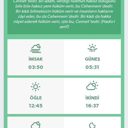
Cennet'tedir. Bir adam, verdiği hükmün haksız olduğunu
bile bile haksız yere hüküm verir, bu Cehennem'dedir.
Bir kâdı bilmeksizin hüküm verir ve insanların haklarını
zâyi eder, bu da Cehennem'dedir. Bir kâdı da hakka
riâyet ederek hüküm verir, işte bu, Cennet'tedir. (Hadis-i
şerif)
İMSAK
GÜNEŞ
03:50
05:31
ÖĞLE
İKINDI
12:45
16:37