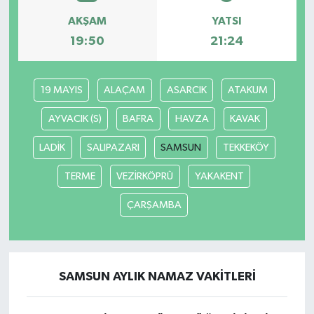
AKŞAM
YATSI
19:50
21:24
19 MAYIS
ALAÇAM
ASARCIK
ATAKUM
AYVACIK (S)
BAFRA
HAVZA
KAVAK
LADİK
SALIPAZARI
SAMSUN
TEKKEKÖY
TERME
VEZİRKÖPRÜ
YAKAKENT
ÇARŞAMBA
SAMSUN AYLIK NAMAZ VAKITLERI