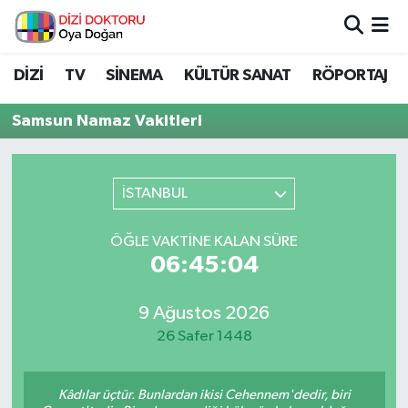
İstanbul Nöbetçi Eczaneler
DİZİ
TV
SİNEMA
KÜLTÜR SANAT
RÖPORTAJ
İstanbul Hava Durumu
Samsun Namaz Vakitleri
İstanbul Namaz Vakitleri
İSTANBUL
İstanbul Trafik Yoğunluk Haritası
ÖĞLE VAKTINE KALAN SÜRE
Süper Lig Puan Durumu ve Fikstür
06:45:04
Tüm Manşetler
9 Ağustos 2026
26 Safer 1448
Son Dakika Haberleri
Haber Arşivi
Kâdılar üçtür. Bunlardan ikisi Cehennem'dedir, biri