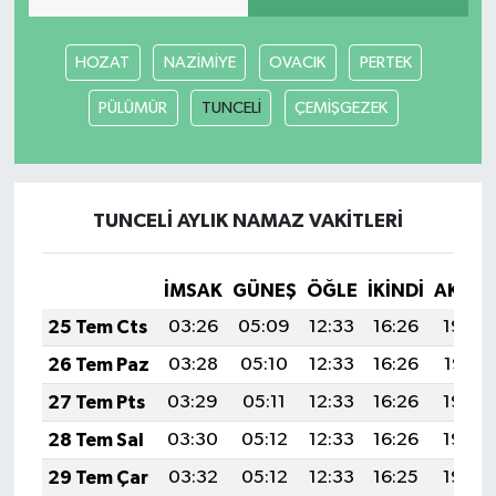
HOZAT
NAZİMİYE
OVACIK
PERTEK
PÜLÜMÜR
TUNCELİ
ÇEMİŞGEZEK
TUNCELİ AYLIK NAMAZ VAKITLERI
İMSAK
GÜNEŞ
ÖĞLE
İKINDI
AKŞA
25 Tem Cts
03:26
05:09
12:33
16:26
19:48
26 Tem Paz
03:28
05:10
12:33
16:26
19:47
27 Tem Pts
03:29
05:11
12:33
16:26
19:46
28 Tem Sal
03:30
05:12
12:33
16:26
19:45
29 Tem Çar
03:32
05:12
12:33
16:25
19:44