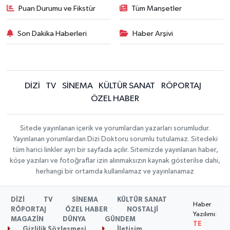
Puan Durumu ve Fikstür
Tüm Manşetler
Son Dakika Haberleri
Haber Arşivi
DİZİ
TV
SİNEMA
KÜLTÜR SANAT
RÖPORTAJ
ÖZEL HABER
Sitede yayınlanan içerik ve yorumlardan yazarları sorumludur.
Yayınlanan yorumlardan Dizi Doktoru sorumlu tutulamaz. Sitedeki
tüm harici linkler ayrı bir sayfada açılır. Sitemizde yayınlanan haber,
köşe yazıları ve fotoğraflar izin alınmaksızın kaynak gösterilse dahi,
herhangi bir ortamda kullanılamaz ve yayınlanamaz
DİZİ
TV
SİNEMA
KÜLTÜR SANAT
Haber
RÖPORTAJ
ÖZEL HABER
NOSTALJİ
Yazılımı:
MAGAZİN
DÜNYA
GÜNDEM
TE
Gizlilik Sözleşmesi
İletişim