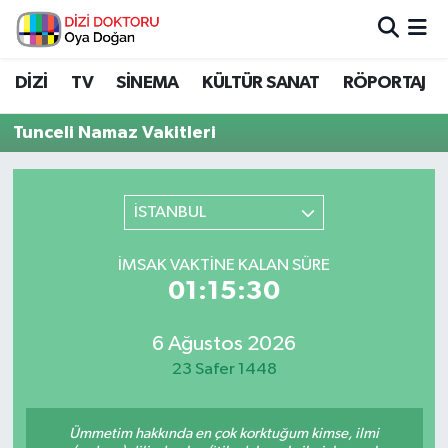
İstanbul Nöbetçi Eczaneler
DİZİ
TV
SİNEMA
KÜLTÜR SANAT
RÖPORTAJ
İstanbul Hava Durumu
Tunceli Namaz Vakitleri
İstanbul Namaz Vakitleri
İSTANBUL
İstanbul Trafik Yoğunluk Haritası
İMSAK VAKTINE KALAN SÜRE
Süper Lig Puan Durumu ve Fikstür
01:15:30
Tüm Manşetler
6 Ağustos 2026
23 Safer 1448
Son Dakika Haberleri
Haber Arşivi
Ümmetim hakkında en çok korktuğum kimse, ilmi