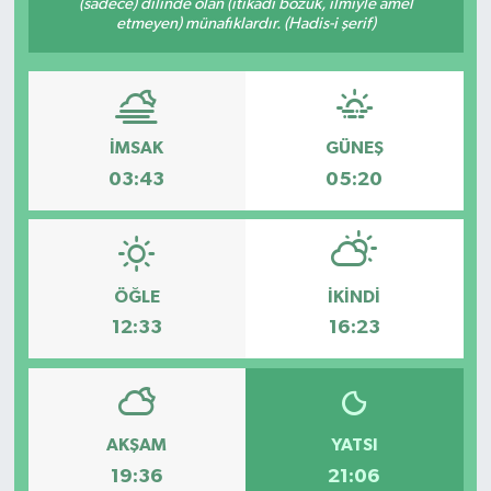
(sadece) dilinde olan (itikadı bozuk, ilmiyle amel
etmeyen) münafıklardır. (Hadis-i şerif)
İMSAK
GÜNEŞ
03:43
05:20
ÖĞLE
İKINDI
12:33
16:23
AKŞAM
YATSI
19:36
21:06