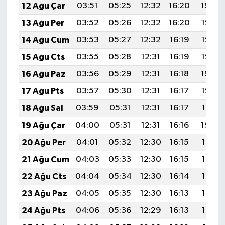
12 Ağu Çar
03:51
05:25
12:32
16:20
19:29
13 Ağu Per
03:52
05:26
12:32
16:20
19:28
14 Ağu Cum
03:53
05:27
12:32
16:19
19:26
15 Ağu Cts
03:55
05:28
12:31
16:19
19:25
16 Ağu Paz
03:56
05:29
12:31
16:18
19:24
17 Ağu Pts
03:57
05:30
12:31
16:17
19:22
18 Ağu Sal
03:59
05:31
12:31
16:17
19:21
19 Ağu Çar
04:00
05:31
12:31
16:16
19:20
20 Ağu Per
04:01
05:32
12:30
16:15
19:18
21 Ağu Cum
04:03
05:33
12:30
16:15
19:17
22 Ağu Cts
04:04
05:34
12:30
16:14
19:16
23 Ağu Paz
04:05
05:35
12:30
16:13
19:14
24 Ağu Pts
04:06
05:36
12:29
16:13
19:13