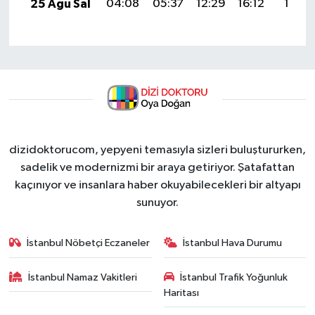
25 Ağu Sal
04:08
05:37
12:29
16:12
19:11
dizidoktorucom, yepyeni temasıyla sizleri buluştururken,
sadelik ve modernizmi bir araya getiriyor. Şatafattan
kaçınıyor ve insanlara haber okuyabilecekleri bir altyapı
sunuyor.
İstanbul Nöbetçi Eczaneler
İstanbul Hava Durumu
İstanbul Namaz Vakitleri
İstanbul Trafik Yoğunluk
Haritası