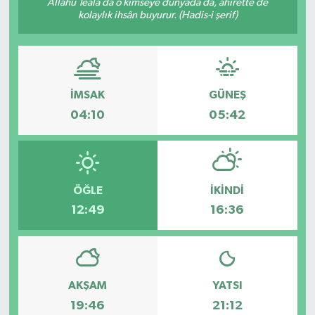
Allâhü Teâlâ da o kimseye dünyada da, âhirette de
kolaylık ihsân buyurur. (Hadis-i şerif)
İMSAK
GÜNEŞ
04:10
05:42
ÖĞLE
İKINDI
12:49
16:36
AKŞAM
YATSI
19:46
21:12