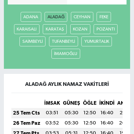
ADANA
ALADAĞ
CEYHAN
FEKE
KARAISALI
KARATAŞ
KOZAN
POZANTI
SAİMBEYLİ
TUFANBEYLİ
YUMURTALIK
İMAMOĞLU
ALADAĞ AYLIK NAMAZ VAKITLERI
İMSAK
GÜNEŞ
ÖĞLE
İKINDI
AKŞA
25 Tem Cts
03:51
05:30
12:50
16:40
20:01
26 Tem Paz
03:52
05:30
12:50
16:40
20:00
27 Tem Pts
03:53
05:31
12:50
16:40
19:59