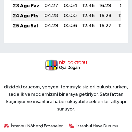
23 Ağu Paz
04:27
05:54
12:46
16:29
19:29
24 Ağu Pts
04:28
05:55
12:46
16:28
19:27
25 Ağu Sal
04:29
05:56
12:46
16:27
19:26
dizidoktorucom, yepyeni temasıyla sizleri buluştururken,
sadelik ve modernizmi bir araya getiriyor. Şatafattan
kaçınıyor ve insanlara haber okuyabilecekleri bir altyapı
sunuyor.
İstanbul Nöbetçi Eczaneler
İstanbul Hava Durumu