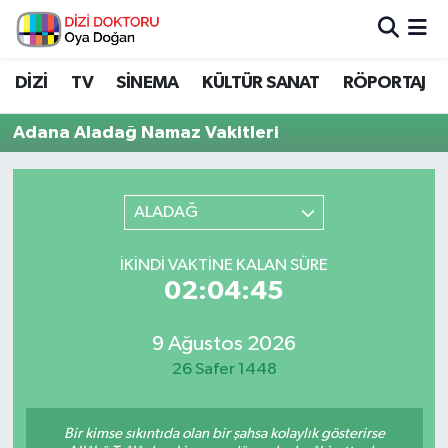
İstanbul Nöbetçi Eczaneler
DİZİ
TV
SİNEMA
KÜLTÜR SANAT
RÖPORTAJ
İstanbul Hava Durumu
Adana Aladağ Namaz Vakitleri
İstanbul Namaz Vakitleri
ALADAĞ
İstanbul Trafik Yoğunluk Haritası
İKINDI VAKTINE KALAN SÜRE
Süper Lig Puan Durumu ve Fikstür
02:04:45
Tüm Manşetler
9 Ağustos 2026
26 Safer 1448
Son Dakika Haberleri
Haber Arşivi
Bir kimse sıkıntıda olan bir şahsa kolaylık gösterirse