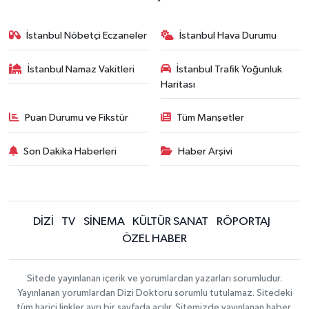
İstanbul Nöbetçi Eczaneler
İstanbul Hava Durumu
İstanbul Namaz Vakitleri
İstanbul Trafik Yoğunluk
Haritası
Puan Durumu ve Fikstür
Tüm Manşetler
Son Dakika Haberleri
Haber Arşivi
DİZİ
TV
SİNEMA
KÜLTÜR SANAT
RÖPORTAJ
ÖZEL HABER
Sitede yayınlanan içerik ve yorumlardan yazarları sorumludur.
Yayınlanan yorumlardan Dizi Doktoru sorumlu tutulamaz. Sitedeki
tüm harici linkler ayrı bir sayfada açılır. Sitemizde yayınlanan haber,