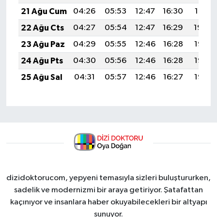
21 Ağu Cum
04:26
05:53
12:47
16:30
19:31
22 Ağu Cts
04:27
05:54
12:47
16:29
19:29
23 Ağu Paz
04:29
05:55
12:46
16:28
19:28
24 Ağu Pts
04:30
05:56
12:46
16:28
19:27
25 Ağu Sal
04:31
05:57
12:46
16:27
19:25
dizidoktorucom, yepyeni temasıyla sizleri buluştururken,
sadelik ve modernizmi bir araya getiriyor. Şatafattan
kaçınıyor ve insanlara haber okuyabilecekleri bir altyapı
sunuyor.