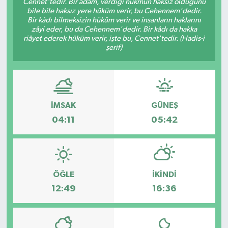
Cennet'tedir. Bir adam, verdiği hükmün haksız olduğunu
bile bile haksız yere hüküm verir, bu Cehennem'dedir.
Bir kâdı bilmeksizin hüküm verir ve insanların haklarını
zâyi eder, bu da Cehennem'dedir. Bir kâdı da hakka
riâyet ederek hüküm verir, işte bu, Cennet'tedir. (Hadis-i
şerif)
İMSAK
GÜNEŞ
04:11
05:42
ÖĞLE
İKINDI
12:49
16:36