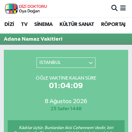
İstanbul Nöbetçi Eczaneler
DİZİ
TV
SİNEMA
KÜLTÜR SANAT
RÖPORTAJ
İstanbul Hava Durumu
Adana Namaz Vakitleri
İstanbul Namaz Vakitleri
İSTANBUL
İstanbul Trafik Yoğunluk Haritası
ÖĞLE VAKTINE KALAN SÜRE
Süper Lig Puan Durumu ve Fikstür
01:04:09
Tüm Manşetler
8 Ağustos 2026
25 Safer 1448
Son Dakika Haberleri
Haber Arşivi
Kâdılar üçtür. Bunlardan ikisi Cehennem'dedir, biri