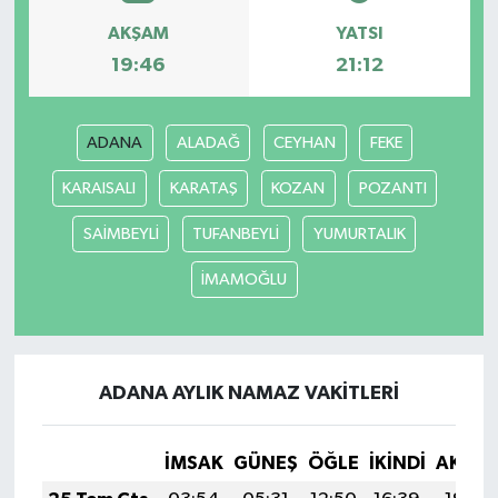
AKŞAM
YATSI
19:46
21:12
ADANA
ALADAĞ
CEYHAN
FEKE
KARAISALI
KARATAŞ
KOZAN
POZANTI
SAİMBEYLİ
TUFANBEYLİ
YUMURTALIK
İMAMOĞLU
ADANA AYLIK NAMAZ VAKITLERI
İMSAK
GÜNEŞ
ÖĞLE
İKINDI
AKŞA