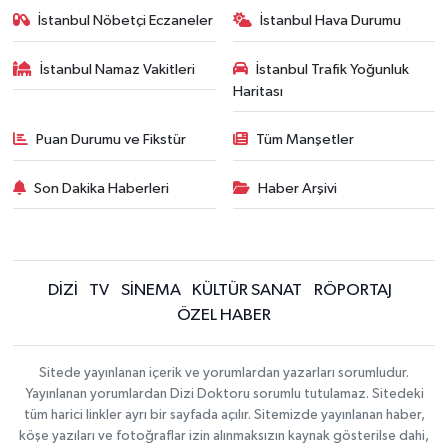
İstanbul Nöbetçi Eczaneler
İstanbul Hava Durumu
İstanbul Namaz Vakitleri
İstanbul Trafik Yoğunluk
Haritası
Puan Durumu ve Fikstür
Tüm Manşetler
Son Dakika Haberleri
Haber Arşivi
DİZİ
TV
SİNEMA
KÜLTÜR SANAT
RÖPORTAJ
ÖZEL HABER
Sitede yayınlanan içerik ve yorumlardan yazarları sorumludur.
Yayınlanan yorumlardan Dizi Doktoru sorumlu tutulamaz. Sitedeki
tüm harici linkler ayrı bir sayfada açılır. Sitemizde yayınlanan haber,
köşe yazıları ve fotoğraflar izin alınmaksızın kaynak gösterilse dahi,