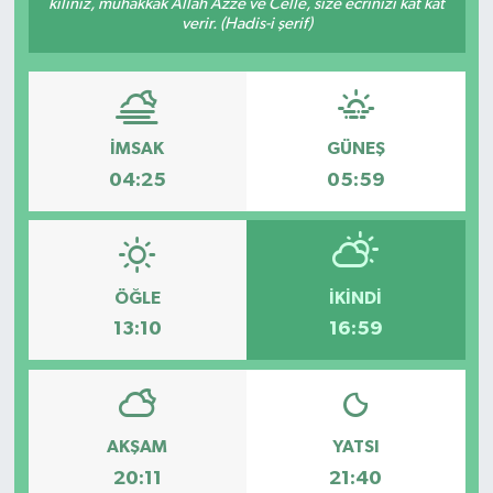
kılınız, muhakkak Allah Azze ve Celle, size ecrinizi kat kat
verir. (Hadis-i şerif)
İMSAK
GÜNEŞ
04:25
05:59
ÖĞLE
İKINDI
13:10
16:59
AKŞAM
YATSI
20:11
21:40