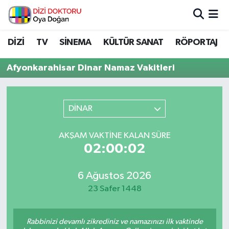
İstanbul Nöbetçi Eczaneler
DİZİ
TV
SİNEMA
KÜLTÜR SANAT
RÖPORTAJ
İstanbul Hava Durumu
Afyonkarahisar Dinar Namaz Vakitleri
İstanbul Namaz Vakitleri
DİNAR
İstanbul Trafik Yoğunluk Haritası
AKŞAM VAKTINE KALAN SÜRE
Süper Lig Puan Durumu ve Fikstür
02:00:02
Tüm Manşetler
6 Ağustos 2026
23 Safer 1448
Son Dakika Haberleri
Haber Arşivi
Rabbinizi devamlı zikrediniz ve namazınızı ilk vaktinde