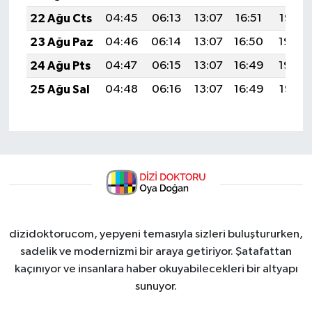
22 Ağu Cts
04:45
06:13
13:07
16:51
19:52
23 Ağu Paz
04:46
06:14
13:07
16:50
19:50
24 Ağu Pts
04:47
06:15
13:07
16:49
19:49
25 Ağu Sal
04:48
06:16
13:07
16:49
19:47
dizidoktorucom, yepyeni temasıyla sizleri buluştururken,
sadelik ve modernizmi bir araya getiriyor. Şatafattan
kaçınıyor ve insanlara haber okuyabilecekleri bir altyapı
sunuyor.