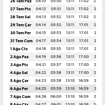
26 Tem Paz
04:10
05:50
13:11
17:02
20:22
27 Tem Pts
04:12
05:51
13:11
17:02
20:21
28 Tem Sal
04:13
05:52
13:11
17:02
20:20
29 Tem Çar
04:14
05:52
13:11
17:01
20:19
30 Tem Per
04:15
05:53
13:11
17:01
20:18
31 Tem Cum
04:17
05:54
13:11
17:01
20:18
1 Ağu Cts
04:18
05:55
13:11
17:01
20:17
2 Ağu Paz
04:19
05:56
13:11
17:00
20:16
3 Ağu Pts
04:21
05:57
13:11
17:00
20:15
4 Ağu Sal
04:22
05:58
13:11
17:00
20:14
5 Ağu Çar
04:23
05:58
13:10
16:59
20:13
6 Ağu Per
04:25
05:59
13:10
16:59
20:11
7 Ağu Cum
04:26
06:00
13:10
16:59
20:10
8 Ağu Cts
04:27
06:01
13:10
16:58
20:09