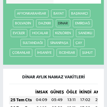
AFYONKARAHİSAR
BAYAT
BAŞMAKÇI
BOLVADİN
DAZKIRI
DİNAR
EMİRDAĞ
EVCİLER
HOCALAR
KIZILÖREN
SANDIKLI
SULTANDAĞI
SİNANPAŞA
ÇAY
ÇOBANLAR
İHSANİYE
İSCEHİSAR
ŞUHUT
DİNAR AYLIK NAMAZ VAKITLERI
İMSAK
GÜNEŞ
ÖĞLE
İKINDI
AKŞA
25 Tem Cts
04:09
05:49
13:11
17:02
20:23