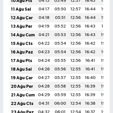
10 Ağu Pts
04:15
05:49
12:57
16:45
19:55
11 Ağu Sal
04:17
05:50
12:57
16:44
19:53
12 Ağu Çar
04:18
05:51
12:56
16:44
19:52
13 Ağu Per
04:19
05:52
12:56
16:43
19:51
14 Ağu Cum
04:21
05:53
12:56
16:43
19:50
15 Ağu Cts
04:22
05:54
12:56
16:42
19:48
16 Ağu Paz
04:23
05:54
12:56
16:42
19:47
17 Ağu Pts
04:24
05:55
12:56
16:41
19:46
18 Ağu Sal
04:26
05:56
12:55
16:41
19:45
19 Ağu Çar
04:27
05:57
12:55
16:40
19:43
20 Ağu Per
04:28
05:58
12:55
16:39
19:42
21 Ağu Cum
04:29
05:59
12:55
16:39
19:40
22 Ağu Cts
04:31
06:00
12:54
16:38
19:39
23 Ağu Paz
04:32
06:01
12:54
16:37
19:38