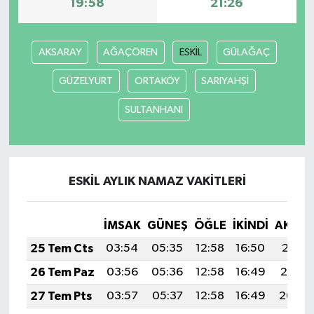
19:58
21:26
AKSARAY
AĞAÇÖREN
ESKİL
GÜLAĞAÇ
GÜZELYURT
ORTAKÖY
SARIYAHŞİ
SULTANHANI
ESKİL AYLIK NAMAZ VAKITLERI
İMSAK
GÜNEŞ
ÖĞLE
İKINDI
AKŞA
25 Tem Cts
03:54
05:35
12:58
16:50
20:11
26 Tem Paz
03:56
05:36
12:58
16:49
20:10
27 Tem Pts
03:57
05:37
12:58
16:49
20:09