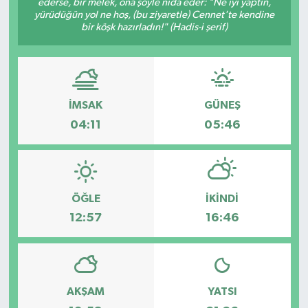
ederse, bir melek, ona şöyle nidâ eder: "Ne iyi yaptın,
yürüdüğün yol ne hoş, (bu ziyaretle) Cennet'te kendine
bir köşk hazırladın!" (Hadis-i şerif)
İMSAK
GÜNEŞ
04:11
05:46
ÖĞLE
İKINDI
12:57
16:46
AKŞAM
YATSI