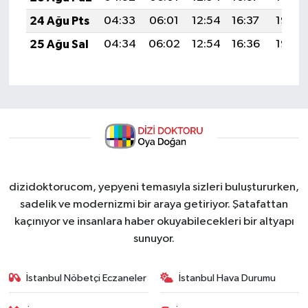
24 Ağu Pts
04:33
06:01
12:54
16:37
19:36
25 Ağu Sal
04:34
06:02
12:54
16:36
19:35
dizidoktorucom, yepyeni temasıyla sizleri buluştururken,
sadelik ve modernizmi bir araya getiriyor. Şatafattan
kaçınıyor ve insanlara haber okuyabilecekleri bir altyapı
sunuyor.
İstanbul Nöbetçi Eczaneler
İstanbul Hava Durumu