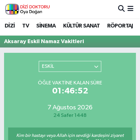
İstanbul Nöbetçi Eczaneler
DİZİ
TV
SİNEMA
KÜLTÜR SANAT
RÖPORTAJ
İstanbul Hava Durumu
Aksaray Eskil Namaz Vakitleri
İstanbul Namaz Vakitleri
ESKİL
İstanbul Trafik Yoğunluk Haritası
ÖĞLE VAKTINE KALAN SÜRE
Süper Lig Puan Durumu ve Fikstür
01:46:52
Tüm Manşetler
7 Ağustos 2026
24 Safer 1448
Son Dakika Haberleri
Haber Arşivi
Kim bir hastayı veya Allah için sevdiği kardeşini ziyaret