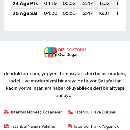
24 Ağu Pts
04:19
05:52
12:47
16:32
19:33
25 Ağu Sal
04:20
05:53
12:47
16:31
19:32
dizidoktorucom, yepyeni temasıyla sizleri buluştururken,
sadelik ve modernizmi bir araya getiriyor. Şatafattan
kaçınıyor ve insanlara haber okuyabilecekleri bir altyapı
sunuyor.
İstanbul Nöbetçi Eczaneler
İstanbul Hava Durumu
İstanbul Namaz Vakitleri
İstanbul Trafik Yoğunluk