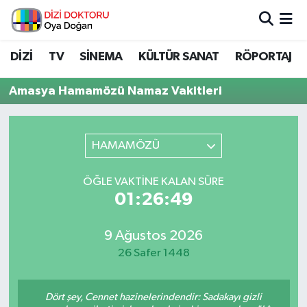
İstanbul Nöbetçi Eczaneler
DİZİ
TV
SİNEMA
KÜLTÜR SANAT
RÖPORTAJ
İstanbul Hava Durumu
Amasya Hamamözü Namaz Vakitleri
İstanbul Namaz Vakitleri
HAMAMÖZÜ
İstanbul Trafik Yoğunluk Haritası
ÖĞLE VAKTINE KALAN SÜRE
Süper Lig Puan Durumu ve Fikstür
01:26:49
Tüm Manşetler
9 Ağustos 2026
26 Safer 1448
Son Dakika Haberleri
Haber Arşivi
Dört şey, Cennet hazinelerindendir: Sadakayı gizli