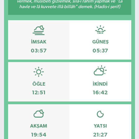
vermek, musibeti gizlemek, sıla-i rahim yapmak ve "Lâ
havle ve lâ kuvvete illâ billâh" demek. (Hadis-i şerif)
İMSAK
GÜNEŞ
03:57
05:37
ÖĞLE
İKINDI
12:51
16:42
AKŞAM
YATSI
19:54
21:27