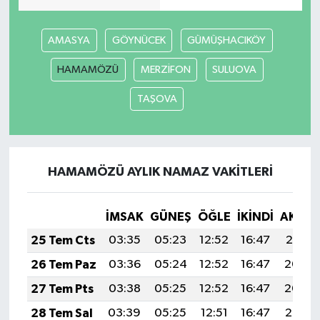
AMASYA
GÖYNÜCEK
GÜMÜŞHACIKÖY
HAMAMÖZÜ
MERZİFON
SULUOVA
TAŞOVA
HAMAMÖZÜ AYLIK NAMAZ VAKITLERI
İMSAK
GÜNEŞ
ÖĞLE
İKINDI
AKŞA
25 Tem Cts
03:35
05:23
12:52
16:47
20:10
26 Tem Paz
03:36
05:24
12:52
16:47
20:09
27 Tem Pts
03:38
05:25
12:52
16:47
20:09
28 Tem Sal
03:39
05:25
12:51
16:47
20:08