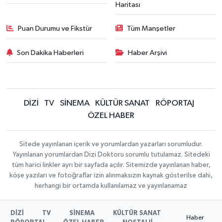
Haritası
Puan Durumu ve Fikstür
Tüm Manşetler
Son Dakika Haberleri
Haber Arşivi
DİZİ
TV
SİNEMA
KÜLTÜR SANAT
RÖPORTAJ
ÖZEL HABER
Sitede yayınlanan içerik ve yorumlardan yazarları sorumludur.
Yayınlanan yorumlardan Dizi Doktoru sorumlu tutulamaz. Sitedeki
tüm harici linkler ayrı bir sayfada açılır. Sitemizde yayınlanan haber,
köşe yazıları ve fotoğraflar izin alınmaksızın kaynak gösterilse dahi,
herhangi bir ortamda kullanılamaz ve yayınlanamaz
DİZİ
TV
SİNEMA
KÜLTÜR SANAT
Haber