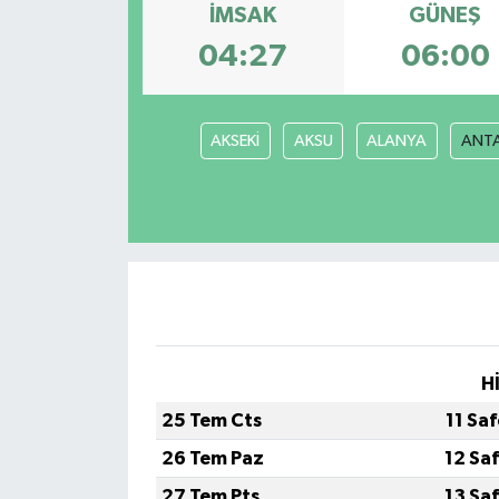
İMSAK
GÜNEŞ
04:27
06:00
AKSEKİ
AKSU
ALANYA
ANT
H
25 Tem Cts
11 Sa
26 Tem Paz
12 Sa
27 Tem Pts
13 Sa