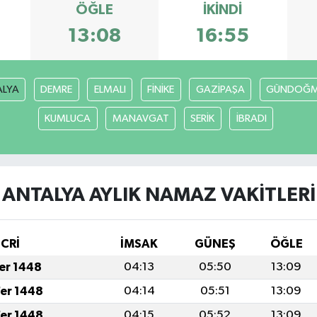
ÖĞLE
İKINDI
13:08
16:55
ALYA
DEMRE
ELMALI
FİNİKE
GAZİPAŞA
GÜNDOĞ
KUMLUCA
MANAVGAT
SERİK
İBRADI
ANTALYA AYLIK NAMAZ VAKITLERI
İCRİ
İMSAK
GÜNEŞ
ÖĞLE
fer 1448
04:13
05:50
13:09
fer 1448
04:14
05:51
13:09
fer 1448
04:15
05:52
13:09