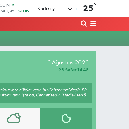
°
TCOIN
25
Kadıköy
.643,95
%0.16
LAR
,6006
%0.06
RO
,0250
%0.02
ERLİN
,2398
%0.2
AM ALTIN
00.87
%0.12
6 Ağustos 2026
ST100
.799
%70
23 Safer 1448
 haksız yere hüküm verir, bu Cehennem'dedir. Bir
küm verir, işte bu, Cennet'tedir. (Hadis-i şerif)