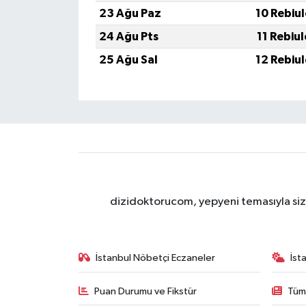
23 Ağu Paz
10 Rebiu
24 Ağu Pts
11 Rebiu
25 Ağu Sal
12 Rebiu
dizidoktorucom, yepyeni temasıyla sizle
İstanbul Nöbetçi Eczaneler
İst
Puan Durumu ve Fikstür
Tüm