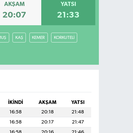
AKŞAM
YATSI
20:07
21:33
MUŞ
KAŞ
KEMER
KORKUTELİ
İKINDI
AKŞAM
YATSI
16:58
20:18
21:48
16:58
20:17
21:47
16:58
20:16
21:46