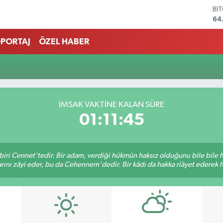
BI
64
DO
47
PORTAJ
ÖZEL HABER
EU
55
ST
64
GR
65
İMSAK VAKTINE KALAN SÜRE
Bİ
01:11:45
13
biri Cennet'tedir. Bir adam, verdiği hükmün haksız olduğunu bile bile
rını zâyi eder, bu da Cehennem'dedir. Bir kâdı da hakka riâyet ederek hü