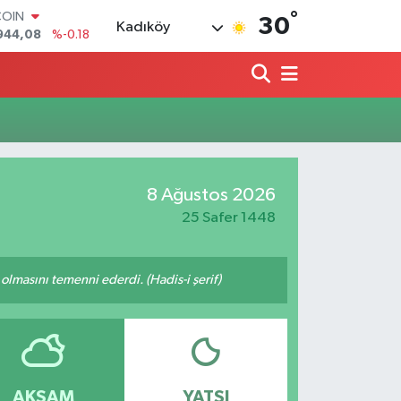
°
COIN
30
Kadıköy
944,08
%-0.18
LAR
7436
%0.18
RO
2510
%0.32
RLİN
4811
%0.38
M ALTIN
0.55
%0.03
8 Ağustos 2026
T100
779
%-14
25 Safer 1448
lmasını temenni ederdi. (Hadis-i şerif)
AKŞAM
YATSI