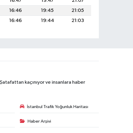
16:47
19:47
21:07
16:46
19:45
21:05
16:46
19:44
21:03
 Şatafattan kaçınıyor ve insanlara haber
İstanbul Trafik Yoğunluk Haritası
Haber Arşivi