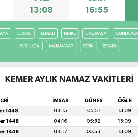
13:08
16:55
ALYA
DEMRE
ELMALI
FİNİKE
GAZİPAŞA
GÜNDOĞ
KUMLUCA
MANAVGAT
SERİK
İBRADI
KEMER AYLIK NAMAZ VAKITLERI
İCRİ
İMSAK
GÜNEŞ
ÖĞLE
fer 1448
04:15
05:51
13:09
fer 1448
04:16
05:52
13:09
fer 1448
04:17
05:53
13:09