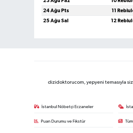
23 Ağu Paz
10 Rebiu
24 Ağu Pts
11 Rebiu
25 Ağu Sal
12 Rebiu
dizidoktorucom, yepyeni temasıyla sizle
İstanbul Nöbetçi Eczaneler
İst
Puan Durumu ve Fikstür
Tüm