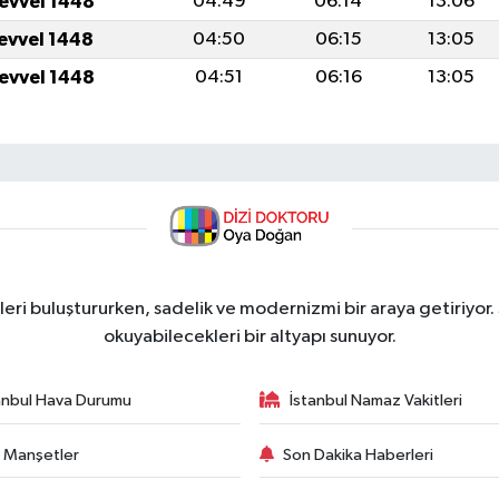
levvel 1448
04:49
06:14
13:06
levvel 1448
04:50
06:15
13:05
levvel 1448
04:51
06:16
13:05
ri buluştururken, sadelik ve modernizmi bir araya getiriyor.
okuyabilecekleri bir altyapı sunuyor.
anbul Hava Durumu
İstanbul Namaz Vakitleri
 Manşetler
Son Dakika Haberleri