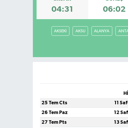
04:31
06:02
AKSEKİ
AKSU
ALANYA
ANT
H
25 Tem Cts
11 Sa
26 Tem Paz
12 Sa
27 Tem Pts
13 Sa