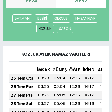
19:24
20:52
BATMAN
BEŞİRİ
GERCÜŞ
HASANKEYF
KOZLUK
SASON
KOZLUK AYLIK NAMAZ VAKITLERI
İMSAK
GÜNEŞ
ÖĞLE
İKINDI
AKŞA
25 Tem Cts
03:23
05:04
12:26
16:17
19:38
26 Tem Paz
03:25
05:04
12:26
16:17
19:37
27 Tem Pts
03:26
05:05
12:26
16:17
19:36
28 Tem Sal
03:27
05:06
12:26
16:16
19:35