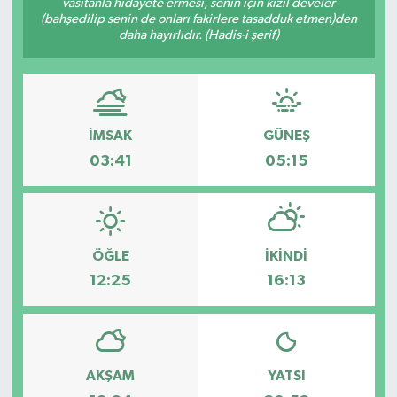
vasıtanla hidâyete ermesi, senin için kızıl develer
(bahşedilip senin de onları fakirlere tasadduk etmen)den
daha hayırlıdır. (Hadis-i şerif)
İMSAK
GÜNEŞ
03:41
05:15
ÖĞLE
İKINDI
12:25
16:13
AKŞAM
YATSI