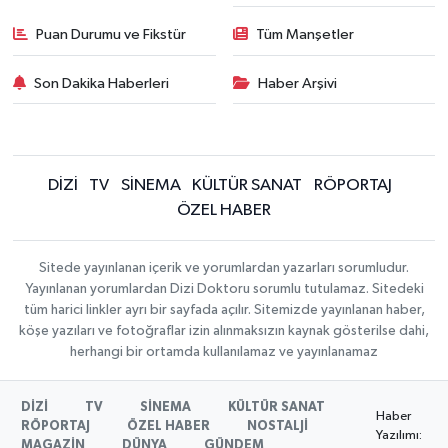
Puan Durumu ve Fikstür
Tüm Manşetler
Son Dakika Haberleri
Haber Arşivi
DİZİ
TV
SİNEMA
KÜLTÜR SANAT
RÖPORTAJ
ÖZEL HABER
Sitede yayınlanan içerik ve yorumlardan yazarları sorumludur.
Yayınlanan yorumlardan Dizi Doktoru sorumlu tutulamaz. Sitedeki
tüm harici linkler ayrı bir sayfada açılır. Sitemizde yayınlanan haber,
köşe yazıları ve fotoğraflar izin alınmaksızın kaynak gösterilse dahi,
herhangi bir ortamda kullanılamaz ve yayınlanamaz
DİZİ
TV
SİNEMA
KÜLTÜR SANAT
Haber
RÖPORTAJ
ÖZEL HABER
NOSTALJİ
Yazılımı:
MAGAZİN
DÜNYA
GÜNDEM