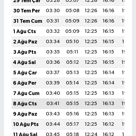
29 Tem Çar
03:28
05:07
12:26
16:16
19:34
30 Tem Per
03:30
05:08
12:26
16:16
19:33
31 Tem Cum
03:31
05:09
12:26
16:16
19:33
1 Ağu Cts
03:32
05:09
12:25
16:15
19:32
2 Ağu Paz
03:34
05:10
12:25
16:15
19:31
3 Ağu Pts
03:35
05:11
12:25
16:15
19:30
4 Ağu Sal
03:36
05:12
12:25
16:15
19:29
5 Ağu Çar
03:37
05:13
12:25
16:14
19:28
6 Ağu Per
03:39
05:14
12:25
16:14
19:26
7 Ağu Cum
03:40
05:15
12:25
16:13
19:25
8 Ağu Cts
03:41
05:15
12:25
16:13
19:24
9 Ağu Paz
03:43
05:16
12:25
16:13
19:23
10 Ağu Pts
03:44
05:17
12:25
16:12
19:22
11 Ağu Sal
03:45
05:18
12:24
16:12
19:21