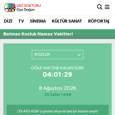
İstanbul Nöbetçi Eczaneler
DİZİ
TV
SİNEMA
KÜLTÜR SANAT
RÖPORTAJ
İstanbul Hava Durumu
Batman Kozluk Namaz Vakitleri
İstanbul Namaz Vakitleri
KOZLUK
İstanbul Trafik Yoğunluk Haritası
ÖĞLE VAKTINE KALAN SÜRE
Süper Lig Puan Durumu ve Fikstür
04:01:29
Tüm Manşetler
8 Ağustos 2026
25 Safer 1448
Son Dakika Haberleri
Haber Arşivi
(Yâ Ali!) Allâh'a yemin olsun ki tek bir kişinin senin