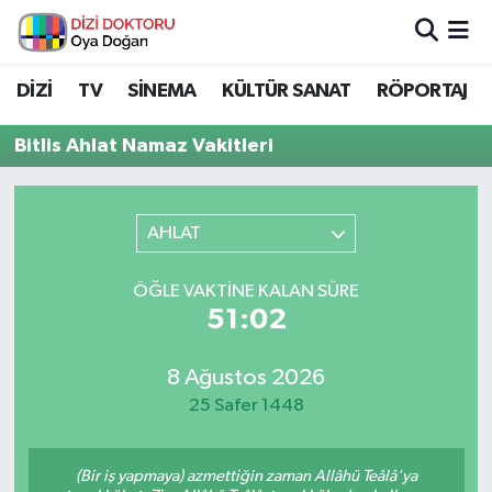
İstanbul Nöbetçi Eczaneler
DİZİ
TV
SİNEMA
KÜLTÜR SANAT
RÖPORTAJ
İstanbul Hava Durumu
Bitlis Ahlat Namaz Vakitleri
İstanbul Namaz Vakitleri
AHLAT
İstanbul Trafik Yoğunluk Haritası
ÖĞLE VAKTINE KALAN SÜRE
Süper Lig Puan Durumu ve Fikstür
51:02
Tüm Manşetler
8 Ağustos 2026
25 Safer 1448
Son Dakika Haberleri
Haber Arşivi
(Bir iş yapmaya) azmettiğin zaman Allâhü Teâlâ'ya