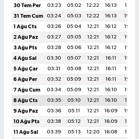
30 Tem Per
03:23
05:02
12:22
16:13
19:31
31 Tem Cum
03:24
05:03
12:22
16:13
19:30
1 Ağu Cts
03:26
05:04
12:21
16:12
19:29
2 Ağu Paz
03:27
05:05
12:21
16:12
19:28
3 Ağu Pts
03:28
05:06
12:21
16:12
19:27
4 Ağu Sal
03:30
05:07
12:21
16:11
19:26
5 Ağu Çar
03:31
05:08
12:21
16:11
19:25
6 Ağu Per
03:32
05:09
12:21
16:11
19:24
7 Ağu Cum
03:34
05:09
12:21
16:10
19:22
8 Ağu Cts
03:35
05:10
12:21
16:10
19:21
9 Ağu Paz
03:36
05:11
12:21
16:09
19:20
10 Ağu Pts
03:38
05:12
12:21
16:09
19:19
11 Ağu Sal
03:39
05:13
12:20
16:08
19:18