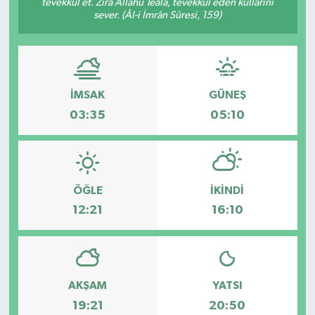
tevekkül et. Zira Allâhü Teâlâ, tevekkül eden kullarını
sever. (Âl-i İmrân Sûresi, 159)
İMSAK
GÜNEŞ
03:35
05:10
ÖĞLE
İKINDI
12:21
16:10
AKŞAM
YATSI
19:21
20:50