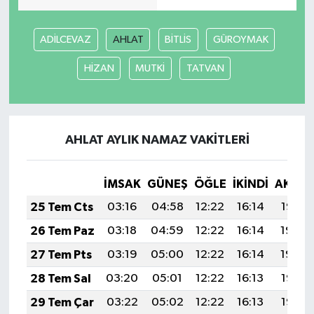
ADİLCEVAZ
AHLAT
BİTLİS
GÜROYMAK
HİZAN
MUTKİ
TATVAN
AHLAT AYLIK NAMAZ VAKITLERI
İMSAK
GÜNEŞ
ÖĞLE
İKINDI
AKŞA
25 Tem Cts
03:16
04:58
12:22
16:14
19:35
26 Tem Paz
03:18
04:59
12:22
16:14
19:34
27 Tem Pts
03:19
05:00
12:22
16:14
19:34
28 Tem Sal
03:20
05:01
12:22
16:13
19:33
29 Tem Çar
03:22
05:02
12:22
16:13
19:32