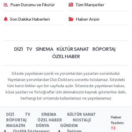
Puan Durumu ve Fikstür
Tüm Manşetler
Son Dakika Haberleri
Haber Arşivi
DİZİ
TV
SİNEMA
KÜLTÜR SANAT
RÖPORTAJ
ÖZEL HABER
Sitede yayınlanan içerik ve yorumlardan yazarları sorumludur.
Yayınlanan yorumlardan Dizi Doktoru sorumlu tutulamaz. Sitedeki
tüm harici linkler ayrı bir sayfada açılır. Sitemizde yayınlanan haber,
köşe yazıları ve fotoğraflar izin alınmaksızın kaynak gösterilse dahi,
herhangi bir ortamda kullanılamaz ve yayınlanamaz
DİZİ
TV
SİNEMA
KÜLTÜR SANAT
Haber
RÖPORTAJ
ÖZEL HABER
NOSTALJİ
Yazılımı:
MAGAZİN
DÜNYA
GÜNDEM
TE
Gizlilik Sözleşmesi
İletişim