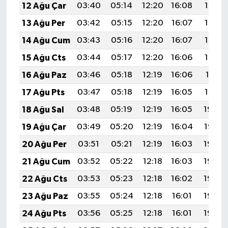
12 Ağu Çar
03:40
05:14
12:20
16:08
19:17
13 Ağu Per
03:42
05:15
12:20
16:07
19:15
14 Ağu Cum
03:43
05:16
12:20
16:07
19:14
15 Ağu Cts
03:44
05:17
12:20
16:06
19:13
16 Ağu Paz
03:46
05:18
12:19
16:06
19:11
17 Ağu Pts
03:47
05:18
12:19
16:05
19:10
18 Ağu Sal
03:48
05:19
12:19
16:05
19:09
19 Ağu Çar
03:49
05:20
12:19
16:04
19:07
20 Ağu Per
03:51
05:21
12:19
16:03
19:06
21 Ağu Cum
03:52
05:22
12:18
16:03
19:05
22 Ağu Cts
03:53
05:23
12:18
16:02
19:03
23 Ağu Paz
03:55
05:24
12:18
16:01
19:02
24 Ağu Pts
03:56
05:25
12:18
16:01
19:00