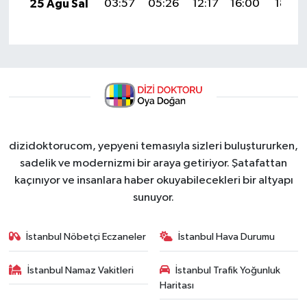
25 Ağu Sal
03:57
05:26
12:17
16:00
18:59
dizidoktorucom, yepyeni temasıyla sizleri buluştururken,
sadelik ve modernizmi bir araya getiriyor. Şatafattan
kaçınıyor ve insanlara haber okuyabilecekleri bir altyapı
sunuyor.
İstanbul Nöbetçi Eczaneler
İstanbul Hava Durumu
İstanbul Namaz Vakitleri
İstanbul Trafik Yoğunluk
Haritası