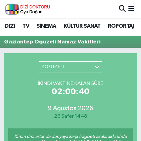
İstanbul Nöbetçi Eczaneler
DİZİ
TV
SİNEMA
KÜLTÜR SANAT
RÖPORTAJ
İstanbul Hava Durumu
Gaziantep Oğuzeli Namaz Vakitleri
İstanbul Namaz Vakitleri
OĞUZELİ
İstanbul Trafik Yoğunluk Haritası
İKINDI VAKTINE KALAN SÜRE
Süper Lig Puan Durumu ve Fikstür
02:00:40
Tüm Manşetler
9 Ağustos 2026
26 Safer 1448
Son Dakika Haberleri
Haber Arşivi
Kimin ilmi artar da dünyaya karşı (rağbeti azalarak) zühdü