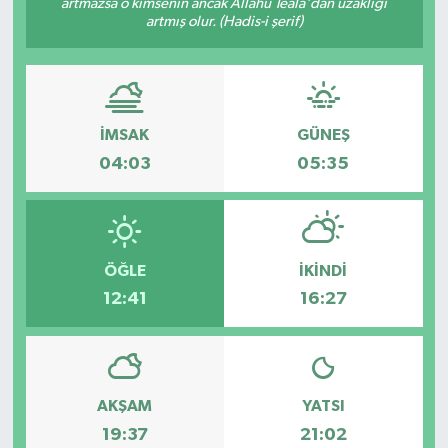
artmazsa o kimsenin ancak Allâhü Teâlâ'dan uzaklığı
artmış olur. (Hadis-i şerif)
İMSAK
GÜNEŞ
04:03
05:35
ÖĞLE
İKINDI
12:41
16:27
AKŞAM
YATSI
19:37
21:02