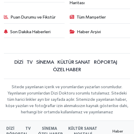
Haritası
Puan Durumu ve Fikstür
Tüm Manşetler
Son Dakika Haberleri
Haber Arşivi
DİZİ
TV
SİNEMA
KÜLTÜR SANAT
RÖPORTAJ
ÖZEL HABER
Sitede yayınlanan içerik ve yorumlardan yazarları sorumludur.
Yayınlanan yorumlardan Dizi Doktoru sorumlu tutulamaz. Sitedeki
tüm harici linkler ayrı bir sayfada açılır. Sitemizde yayınlanan haber,
köşe yazıları ve fotoğraflar izin alınmaksızın kaynak gösterilse dahi,
herhangi bir ortamda kullanılamaz ve yayınlanamaz
DİZİ
TV
SİNEMA
KÜLTÜR SANAT
Haber