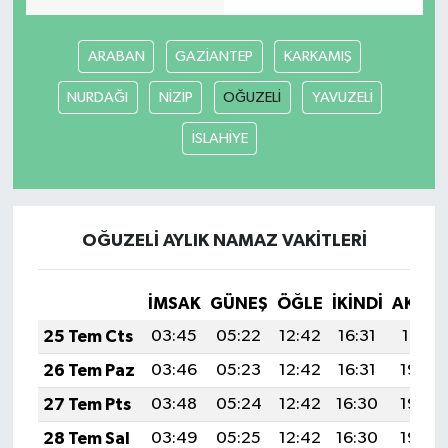
ARABAN
GAZİANTEP
KARKAMIŞ
NURDAĞI
NİZİP
OĞUZELİ
YAVUZELİ
İSLAHİYE
OĞUZELİ AYLIK NAMAZ VAKITLERI
İMSAK
GÜNEŞ
ÖĞLE
İKINDI
AKŞA
25 Tem Cts
03:45
05:22
12:42
16:31
19:51
26 Tem Paz
03:46
05:23
12:42
16:31
19:50
27 Tem Pts
03:48
05:24
12:42
16:30
19:49
28 Tem Sal
03:49
05:25
12:42
16:30
19:48