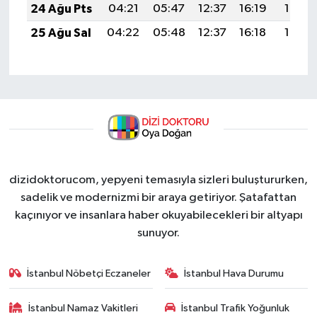
24 Ağu Pts
04:21
05:47
12:37
16:19
19:18
25 Ağu Sal
04:22
05:48
12:37
16:18
19:17
dizidoktorucom, yepyeni temasıyla sizleri buluştururken,
sadelik ve modernizmi bir araya getiriyor. Şatafattan
kaçınıyor ve insanlara haber okuyabilecekleri bir altyapı
sunuyor.
İstanbul Nöbetçi Eczaneler
İstanbul Hava Durumu
İstanbul Namaz Vakitleri
İstanbul Trafik Yoğunluk