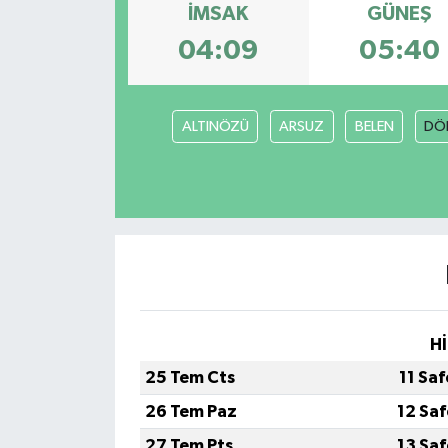
İMSAK
GÜNEŞ
04:09
05:40
ALTINÖZÜ
ARSUZ
BELEN
DÖ
Hİ
25 Tem Cts
11 Sa
26 Tem Paz
12 Sa
27 Tem Pts
13 Sa