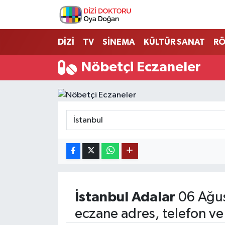
İstanbul Nöbetçi Eczaneler
DİZİ
TV
SİNEMA
KÜLTÜR SANAT
RÖ
İstanbul Hava Durumu
Nöbetçi Eczaneler
İstanbul Namaz Vakitleri
İstanbul Trafik Yoğunluk Haritası
Süper Lig Puan Durumu ve Fikstür
Tüm Manşetler
Son Dakika Haberleri
İstanbul
Adalar
06 Ağus
eczane adres, telefon ve
Haber Arşivi