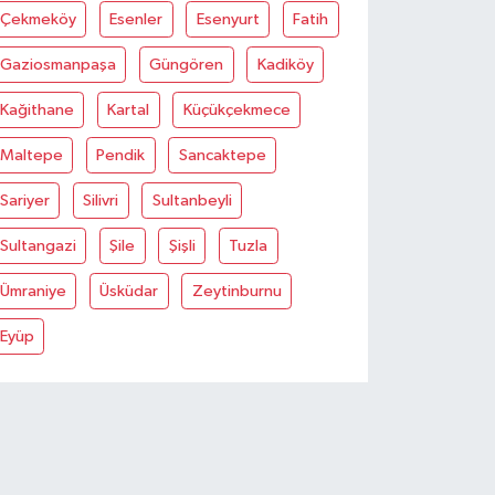
Çekmeköy
Esenler
Esenyurt
Fatih
Gaziosmanpaşa
Güngören
Kadiköy
Kağithane
Kartal
Küçükçekmece
Maltepe
Pendik
Sancaktepe
Sariyer
Silivri
Sultanbeyli
Sultangazi
Şile
Şişli
Tuzla
Ümraniye
Üsküdar
Zeytinburnu
Eyüp