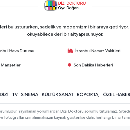
ri buluştururken, sadelik ve modernizmi bir araya getiriyor.
okuyabilecekleri bir altyapı sunuyor.
anbul Hava Durumu
İstanbul Namaz Vakitleri
 Manşetler
Son Dakika Haberleri
DİZİ
TV
SİNEMA
KÜLTÜR SANAT
RÖPORTAJ
ÖZEL HABE
orumludur. Yayınlanan yorumlardan Dizi Doktoru sorumlu tutulamaz. Sitedeki t
 ve fotoğraflar izin alınmaksızın kaynak gösterilse dahi, herhangi bir orta