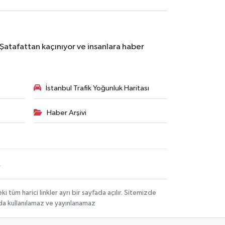
 Şatafattan kaçınıyor ve insanlara haber
İstanbul Trafik Yoğunluk Haritası
Haber Arşivi
R
üm harici linkler ayrı bir sayfada açılır. Sitemizde
mda kullanılamaz ve yayınlanamaz